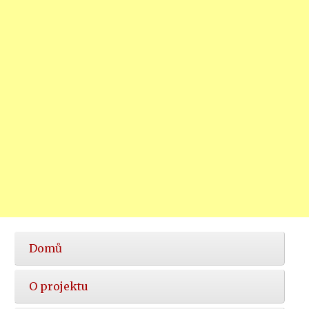
Hlavní
Domů
nabídka
O projektu