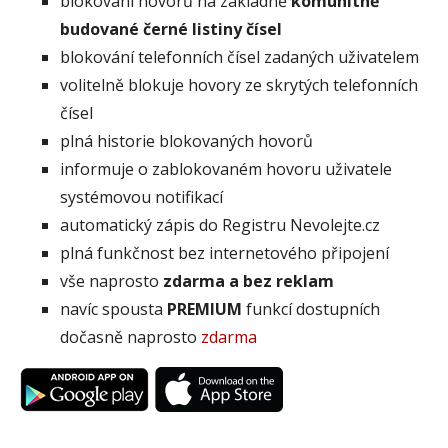
blokování hovorů na základně
komunitně
budované černé listiny čísel
blokování telefonních čísel zadaných uživatelem
volitelně blokuje hovory ze skrytých telefonních
čísel
plná historie blokovaných hovorů
informuje o zablokovaném hovoru uživatele
systémovou notifikací
automatický zápis do Registru Nevolejte.cz
plná funkčnost bez internetového připojení
vše naprosto
zdarma a bez reklam
navíc spousta
PREMIUM
funkcí dostupních
dočasně naprosto
zdarma