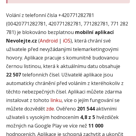
Volání z telefonní čísla +420771282781
(00420771282781, 420771282781, 771282781, 771 282
781) je blokováno bezplatnou
mobilní aplikací
Nevolejte.cz
(
Android
|
iOS
), která chrání své
uživatele před nevyžádanými telemarketingovými
hovory. Aplikace pracuje s komunitně budovanou
černou listinou, která k aktuálnímu datu obsahuje
22 507
telefonních čísel. Uživatelé aplikace jsou
automaticky chránění před voláním z kteréhokoliv z
těchto nebezpečných čísel. Aplikaci můžete zdarma
instalovat z tohoto
linku
, více o jejím fungování se
můžete dozvědět
zde
. Ověřeno
201 544
aktivními
uživateli s vysokým hodnocením
4,8 z 5
hvězdiček
možných na Google Play ve více než
11 000
hodnoceních. Aplikace je schopná zachytit a ukončit