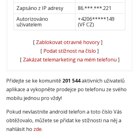
Zapsáno z IP adresy
86.***.***.221
Autorizováno
+4206*****149
uživatelem
(VF CZ)
[
Zablokovat otravné hovory
]
[
Podat stížnost na číslo
]
[
Zakázat telemarketing na mém telefonu
]
Přidejte se ke komunitě
201 544
aktivních uživatelů
aplikace a vykopněte prodejce po telefonu ze svého
mobilu jednou pro vždy!
Pokud nevlastníte android telefon a toto číslo Vás
obtěžovalo, můžete se přidat ke stížnosti na něj a
nahlásit ho
zde
.