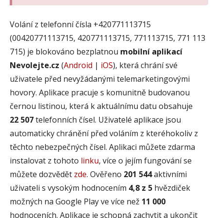
Volání z telefonní čísla +420771113715
(00420771113715, 420771113715, 771113715, 771 113
715) je blokováno bezplatnou
mobilní aplikací
Nevolejte.cz
(
Android
|
iOS
), která chrání své
uživatele před nevyžádanými telemarketingovými
hovory. Aplikace pracuje s komunitně budovanou
černou listinou, která k aktuálnímu datu obsahuje
22 507
telefonních čísel. Uživatelé aplikace jsou
automaticky chránění před voláním z kteréhokoliv z
těchto nebezpečných čísel. Aplikaci můžete zdarma
instalovat z tohoto
linku
, více o jejím fungování se
můžete dozvědět
zde
. Ověřeno
201 544
aktivními
uživateli s vysokým hodnocením
4,8 z 5
hvězdiček
možných na Google Play ve více než
11 000
hodnoceních. Aplikace je schopná zachytit a ukončit