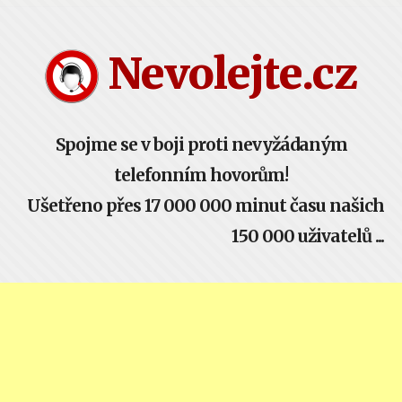
Nevolejte.cz žije komunitou - buď součástí!
Nevolejte.cz
Spojme se v boji proti nevyžádaným
telefonním hovorům!
Ušetřeno přes 17 000 000 minut času našich
150 000 uživatelů ...