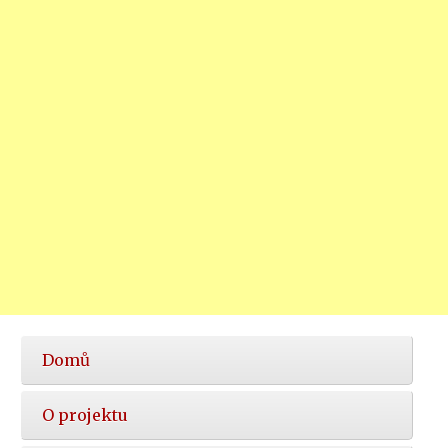
Hlavní
Domů
nabídka
O projektu