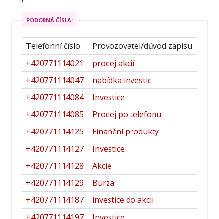
PODOBNÁ ČÍSLA:
Telefonní číslo
Provozovatel/důvod zápisu
+420771114021
prodej akcií
+420771114047
nabídka investic
+420771114084
Investice
+420771114085
Prodej po telefonu
+420771114125
Finanční produkty
+420771114127
Investice
+420771114128
Akcie
+420771114129
Burza
+420771114187
investice do akcii
+420771114197
Investice