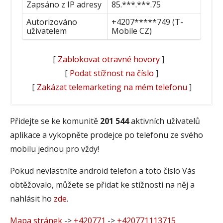
Zapsáno z IP adresy
85.***.***.75
Autorizováno
+4207*****749 (T-
uživatelem
Mobile CZ)
[
Zablokovat otravné hovory
]
[
Podat stížnost na číslo
]
[
Zakázat telemarketing na mém telefonu
]
Přidejte se ke komunitě
201 544
aktivních uživatelů
aplikace a vykopněte prodejce po telefonu ze svého
mobilu jednou pro vždy!
Pokud nevlastníte android telefon a toto číslo Vás
obtěžovalo, můžete se přidat ke stížnosti na něj a
nahlásit ho
zde
.
Mapa stránek
->
+420771
->
+420771113715