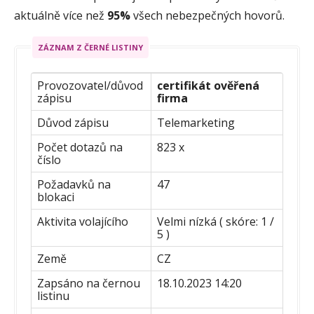
aktuálně více než
95%
všech nebezpečných hovorů.
ZÁZNAM Z ČERNÉ LISTINY
Provozovatel/důvod
certifikát ověřená
zápisu
firma
Důvod zápisu
Telemarketing
Počet dotazů na
823 x
číslo
Požadavků na
47
blokaci
Aktivita volajícího
Velmi nízká ( skóre: 1 /
5 )
Země
CZ
Zapsáno na černou
18.10.2023 14:20
listinu