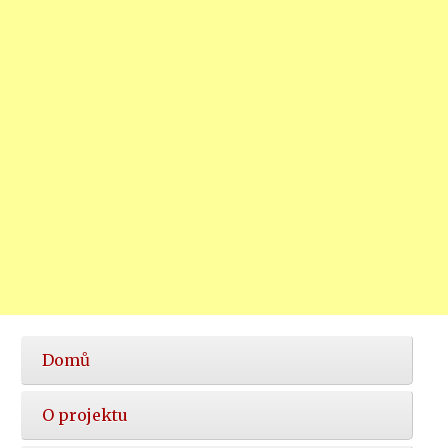
Hlavní
Domů
nabídka
O projektu