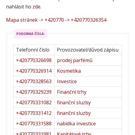
nahlásit ho
zde
.
Mapa stránek
->
+420770
->
+420770326354
PODOBNÁ ČÍSLA:
Telefonní číslo
Provozovatel/důvod zápisu
+420770326698
prodej parfémů
+420770326914
Kosmetika
+420770328563
Investice
+420770329239
Finanční trhy
+420770331082
finanční sluzby
+420770331412
finanční sluzby
+420770331588
nabídka investice
+420770331981
Kapitálové trhy