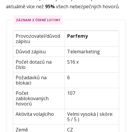
aktuálně více než
95%
všech nebezpečných hovorů.
ZÁZNAM Z ČERNÉ LISTINY
Provozovatel/důvod
Parfemy
zápisu
Důvod zápisu
Telemarketing
Počet dotazů na
516 x
číslo
Požadavků na
6
blokaci
Počet
107
zablokovaných
hovorů
Aktivita volajícího
Velmi vysoká ( skóre:
5 / 5 )
Země
CZ