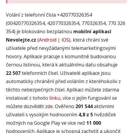
Volání z telefonní čísla +420770326354
(00420770326354, 420770326354, 770326354, 770 326
354) je blokováno bezplatnou
mobilní aplikací
Nevolejte.cz
(
Android
|
iOS
), která chrání své
uživatele před nevyžádanými telemarketingovými
hovory. Aplikace pracuje s komunitně budovanou
černou listinou, která k aktuálnímu datu obsahuje
22 507
telefonních čísel. Uživatelé aplikace jsou
automaticky chránění před voláním z kteréhokoliv z
těchto nebezpečných čísel. Aplikaci můžete zdarma
instalovat z tohoto
linku
, více o jejím fungování se
můžete dozvědět
zde
. Ověřeno
201 544
aktivními
uživateli s vysokým hodnocením
4,8 z 5
hvězdiček
možných na Google Play ve více než
11 000
hodnoceních. Aplikace je schopná zachytit a ukončit