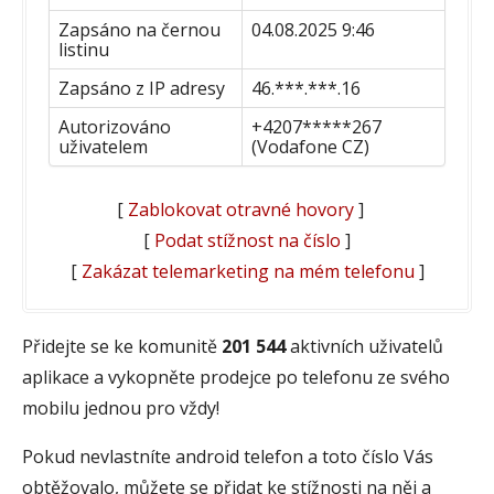
Zapsáno na černou
04.08.2025 9:46
listinu
Zapsáno z IP adresy
46.***.***.16
Autorizováno
+4207*****267
uživatelem
(Vodafone CZ)
[
Zablokovat otravné hovory
]
[
Podat stížnost na číslo
]
[
Zakázat telemarketing na mém telefonu
]
Přidejte se ke komunitě
201 544
aktivních uživatelů
aplikace a vykopněte prodejce po telefonu ze svého
mobilu jednou pro vždy!
Pokud nevlastníte android telefon a toto číslo Vás
obtěžovalo, můžete se přidat ke stížnosti na něj a