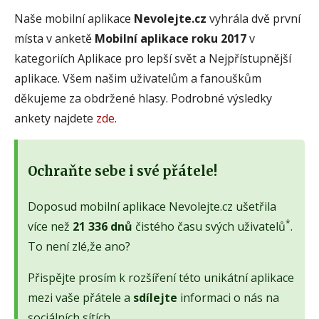
Naše mobilní aplikace
Nevolejte.cz
vyhrála dvě první
místa v anketě
Mobilní aplikace roku 2017
v
kategoriích Aplikace pro lepší svět a Nejpřístupnější
aplikace. Všem našim uživatelům a fanouškům
děkujeme za obdržené hlasy. Podrobné výsledky
ankety najdete
zde
.
Ochraňte sebe i své přátele!
Doposud mobilní aplikace Nevolejte.cz ušetřila
*
více než
21 336 dnů
čistého času svých uživatelů
.
To není zlé,že ano?
Přispějte prosím k rozšíření této unikátní aplikace
mezi vaše přátele a
sdílejte
informaci o nás na
sociálních sítích.