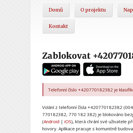
Hlavní
Domů
O projektu
Nap
nabídka
Kontakt
Zablokovat +4207701
Telefonní číslo +420770182382 je klasifi
Volání z telefonní čísla +420770182382 (
770182382, 770 182 382) je blokováno bez
(
Android
|
iOS
), která chrání své uživatele
hovory. Aplikace pracuje s komunitně budovan