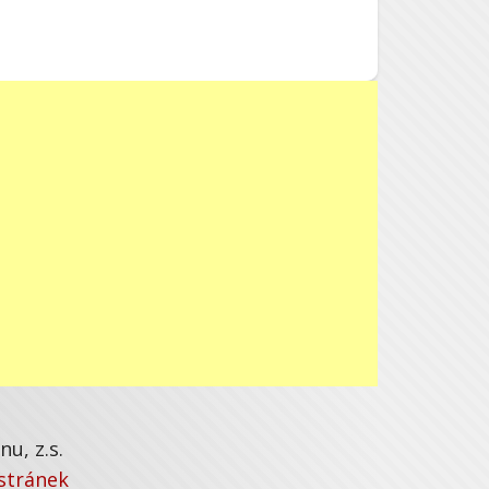
u, z.s.
stránek