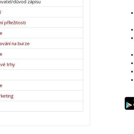
vatel/důvod zápisu
í
 příležitosti
ce
vání na burze
ce
ové trhy
ce
keting