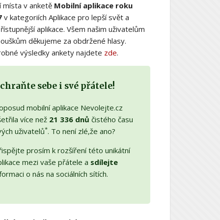
í místa v anketě
Mobilní aplikace roku
7
v kategoriích Aplikace pro lepší svět a
řístupnější aplikace. Všem našim uživatelům
nouškům děkujeme za obdržené hlasy.
obné výsledky ankety najdete
zde
.
chraňte sebe i své přátele!
oposud mobilní aplikace Nevolejte.cz
etřila více než
21 336 dnů
čistého času
*
vých uživatelů
. To není zlé,že ano?
ispějte prosím k rozšíření této unikátní
plikace mezi vaše přátele a
sdílejte
formaci o nás na sociálních sítích.