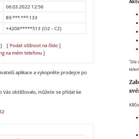
Aktu
06.03.2022 12:56
89.***.***.133
+4206*****513 (O2 - CZ)
] [
Podat stížnost na číslo
]
ing na mém telefonu
]
*
Dle 
telem
živatelů aplikace a vykopněte prodejce po
Zab
své
lo Vás obtěžovalo, můžete se přidat ke
Klíč
82