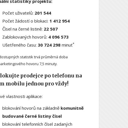
ální statistiky projektu:
Počet uživatelů:
201 544
Počet žádostí o blokaci:
1 412 954
Čísel na černé listině:
22 507
Zablokovaných hovorů:
4 096 573
*
Ušetřeného času:
30 724 298
minut
dostupných statistik trvá průměrná doba
arketingového hovoru 7,5 minuty.
lokujte prodejce po telefonu na
m mobilu jednou pro vždy!
ové vlastnosti aplikace:
blokování hovorů na základně
komunitně
budované černé listiny čísel
blokování telefonních čísel zadaných