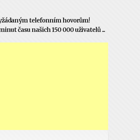
evyžádaným telefonním hovorům!
inut času našich 150 000 uživatelů ...