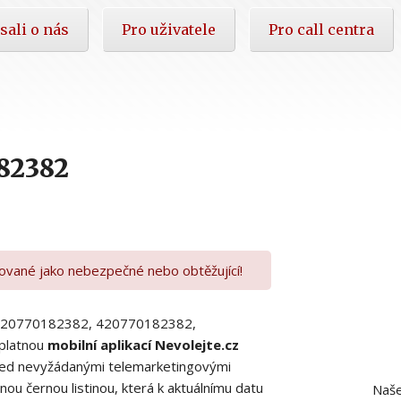
sali o nás
Pro uživatele
Pro call centra
82382
kované jako nebezpečné nebo obtěžující!
00420770182382, 420770182382,
platnou
mobilní aplikací Nevolejte.cz
 před nevyžádanými telemarketingovými
ou černou listinou, která k aktuálnímu datu
Naše