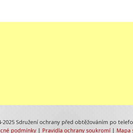
-2025 Sdružení ochrany před obtěžováním po telefon
cné podmínky
|
Pravidla ochrany soukromí
|
Mapa 