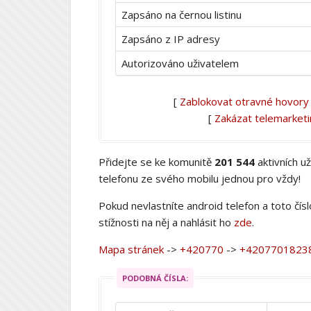
Zapsáno na černou listinu
Zapsáno z IP adresy
Autorizováno uživatelem
[
Zablokovat otravné hovory
[
Zakázat telemarket
Přidejte se ke komunitě
201 544
aktivních u
telefonu ze svého mobilu jednou pro vždy!
Pokud nevlastníte android telefon a toto čís
stížnosti na něj a nahlásit ho
zde
.
Mapa stránek
->
+420770
->
+4207701823
PODOBNÁ ČÍSLA: