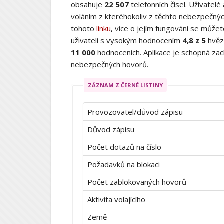
obsahuje
22 507
telefonních čísel. Uživatelé
voláním z kteréhokoliv z těchto nebezpečných
tohoto
linku
, více o jejím fungování se můž
uživateli s vysokým hodnocením
4,8 z 5
hvěz
11 000
hodnoceních. Aplikace je schopná zach
nebezpečných hovorů.
ZÁZNAM Z ČERNÉ LISTINY
Provozovatel/důvod zápisu
Důvod zápisu
Počet dotazů na číslo
Požadavků na blokaci
Počet zablokovaných hovorů
Aktivita volajícího
Země