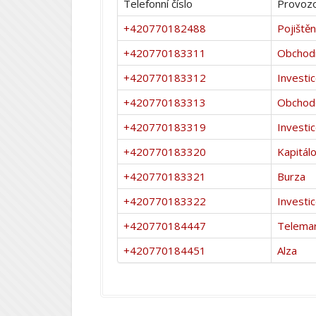
Telefonní číslo
Provozo
+420770182488
Pojištěn
+420770183311
Obchodní
+420770183312
Investi
+420770183313
Obchodo
+420770183319
Investi
+420770183320
Kapitál
+420770183321
Burza
+420770183322
Investi
+420770184447
Telemar
+420770184451
Alza