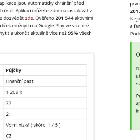
 aplikace jsou automaticky chránění před
prvn
 čísel. Aplikaci můžete zdarma instalovat z
201
ete dozvědět
zde
. Ověřeno
201 544
aktivními
Nejp
diček možných na Google Play ve více než
a fa
ytit a ukončit aktuálně více než
95%
všech
Podr
O
D
Půjčky
uš
Finanční past
s
1 209 x
Př
77
a
in
2
Velmi nízká ( skóre: 1 / 5 )
CZ