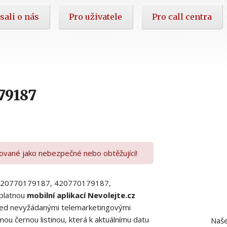
sali o nás
Pro uživatele
Pro call centra
79187
kované jako nebezpečné nebo obtěžující!
00420770179187, 420770179187,
platnou
mobilní aplikací Nevolejte.cz
 před nevyžádanými telemarketingovými
ou černou listinou, která k aktuálnímu datu
Naše