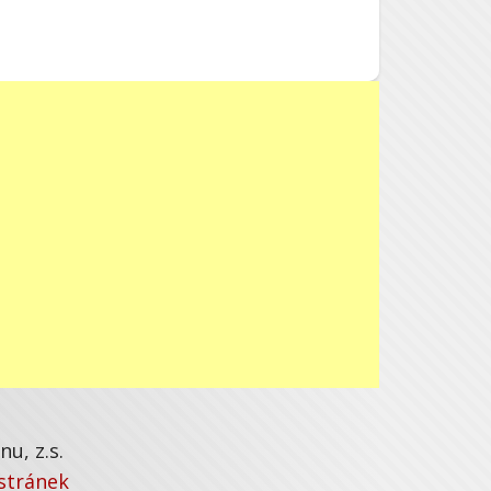
u, z.s.
stránek