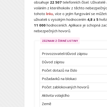
obsahuje
22 507
telefonních čísel. Uživatelé
voláním z kteréhokoliv z těchto nebezpečných
tohoto
linku
, více o jejím fungování se můž
uživateli s vysokým hodnocením
4,8 z 5
hvěz
11 000
hodnoceních. Aplikace je schopná zach
nebezpečných hovorů.
ZÁZNAM Z ČERNÉ LISTINY
Provozovatel/důvod zápisu
Důvod zápisu
Počet dotazů na číslo
Požadavků na blokaci
Počet zablokovaných hovorů
Aktivita volajícího
Země