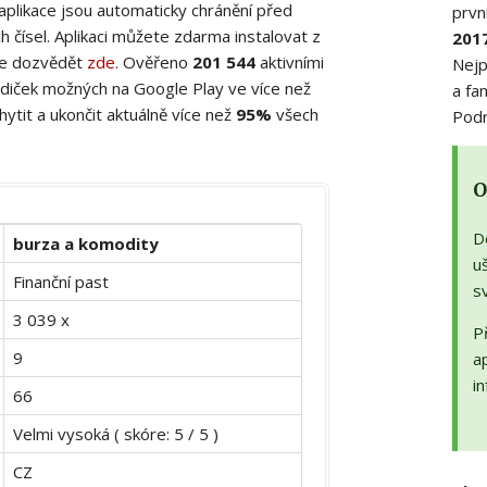
 aplikace jsou automaticky chránění před
prvn
 čísel. Aplikaci můžete zdarma instalovat z
201
ete dozvědět
zde
. Ověřeno
201 544
aktivními
Nejp
diček možných na Google Play ve více než
a fa
ytit a ukončit aktuálně více než
95%
všech
Podr
O
D
burza a komodity
uš
Finanční past
s
3 039 x
Př
9
a
in
66
Velmi vysoká ( skóre: 5 / 5 )
CZ