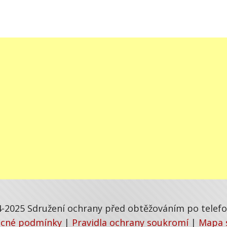
-2025 Sdružení ochrany před obtěžováním po telefon
cné podmínky
|
Pravidla ochrany soukromí
|
Mapa 