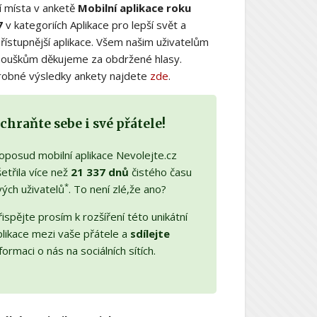
í místa v anketě
Mobilní aplikace roku
7
v kategoriích Aplikace pro lepší svět a
řístupnější aplikace. Všem našim uživatelům
nouškům děkujeme za obdržené hlasy.
obné výsledky ankety najdete
zde
.
chraňte sebe i své přátele!
oposud mobilní aplikace Nevolejte.cz
etřila více než
21 337 dnů
čistého času
*
vých uživatelů
. To není zlé,že ano?
ispějte prosím k rozšíření této unikátní
plikace mezi vaše přátele a
sdílejte
formaci o nás na sociálních sítích.