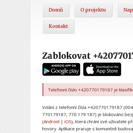
Hlavní
Domů
O projektu
Nap
nabídka
Kontakt
Zablokovat +4207701
Telefonní číslo +420770179187 je klasifi
Volání z telefonní čísla +420770179187 (
770179187, 770 179 187) je blokováno bez
(
Android
|
iOS
), která chrání své uživatele
hovory. Aplikace pracuje s komunitně budovan