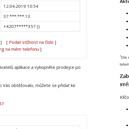
Aktu
12.04.2019 10:54
37.***.***.13
+4207*****357 ()
] [
Podat stížnost na číslo
]
ing na mém telefonu
]
*
Dle 
telem
živatelů aplikace a vykopněte prodejce po
Zab
své
lo Vás obtěžovalo, můžete se přidat ke
Klíč
87