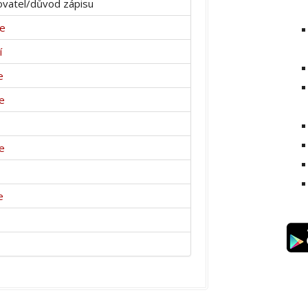
vatel/důvod zápisu
ce
í
e
e
e
e