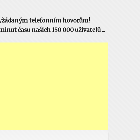
evyžádaným telefonním hovorům!
inut času našich 150 000 uživatelů ...