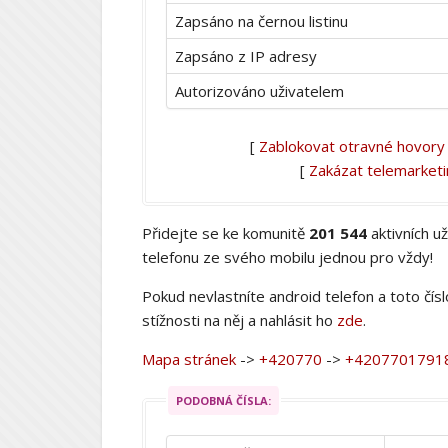
Zapsáno na černou listinu
Zapsáno z IP adresy
Autorizováno uživatelem
[
Zablokovat otravné hovory
[
Zakázat telemarket
Přidejte se ke komunitě
201 544
aktivních u
telefonu ze svého mobilu jednou pro vždy!
Pokud nevlastníte android telefon a toto čís
stížnosti na něj a nahlásit ho
zde
.
Mapa stránek
->
+420770
->
+4207701791
PODOBNÁ ČÍSLA: