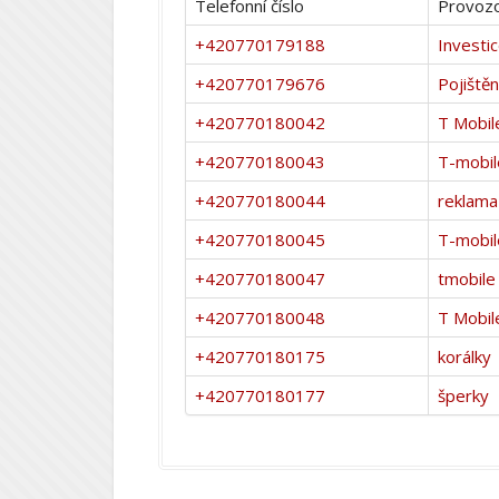
Telefonní číslo
Provozo
+420770179188
Investi
+420770179676
Pojištěn
+420770180042
T Mobil
+420770180043
T-mobil
+420770180044
reklama
+420770180045
T-mobil
+420770180047
tmobile
+420770180048
T Mobil
+420770180175
korálky
+420770180177
šperky