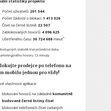
ální statistiky projektu:
Počet uživatelů:
201 544
Počet žádostí o blokaci:
1 413 026
Čísel na černé listině:
22 507
Zablokovaných hovorů:
4 096 625
*
Ušetřeného času:
30 724 688
minut
dostupných statistik trvá průměrná doba
arketingového hovoru 7,5 minuty.
lokujte prodejce po telefonu na
m mobilu jednou pro vždy!
ové vlastnosti aplikace:
blokování hovorů na základně
komunitně
budované černé listiny čísel
blokování telefonních čísel zadaných