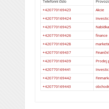
Telefonní číslo
Provozo
+420770169423
Akcie
+420770169424
Investi
+420770169425
Nabídka 
+420770169426
finance
+420770169428
marketi
+420770169437
Finanční
+420770169439
Prodej 
+420770169441
Investi
+420770169442
Finmark
+420770169443
obchodn