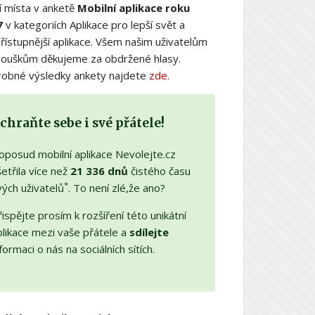
í místa v anketě
Mobilní aplikace roku
7
v kategoriích Aplikace pro lepší svět a
řístupnější aplikace. Všem našim uživatelům
nouškům děkujeme za obdržené hlasy.
obné výsledky ankety najdete
zde
.
chraňte sebe i své přátele!
oposud mobilní aplikace Nevolejte.cz
etřila více než
21 336 dnů
čistého času
*
vých uživatelů
. To není zlé,že ano?
ispějte prosím k rozšíření této unikátní
plikace mezi vaše přátele a
sdílejte
formaci o nás na sociálních sítích.