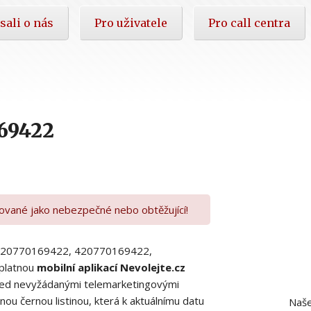
sali o nás
Pro uživatele
Pro call centra
69422
kované jako nebezpečné nebo obtěžující!
00420770169422, 420770169422,
platnou
mobilní aplikací Nevolejte.cz
 před nevyžádanými telemarketingovými
ou černou listinou, která k aktuálnímu datu
Naše