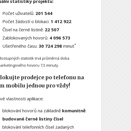
ální statistiky projektu:
Počet uživatelů:
201 544
Počet žádostí o blokaci:
1 412 922
Čísel na černé listině:
22 507
Zablokovaných hovorů:
4 096 573
*
Ušetřeného času:
30 724 298
minut
dostupných statistik trvá průměrná doba
arketingového hovoru 7,5 minuty.
lokujte prodejce po telefonu na
m mobilu jednou pro vždy!
ové vlastnosti aplikace:
blokování hovorů na základně
komunitně
budované černé listiny čísel
blokování telefonních čísel zadaných