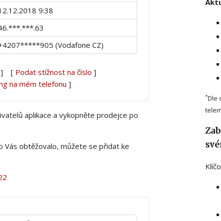
Aktu
12.12.2018 9:38
46.***.***.63
+4207*****905 (Vodafone CZ)
] [
Podat stížnost na číslo
]
ing na mém telefonu
]
*
Dle 
telem
živatelů aplikace a vykopněte prodejce po
Zab
své
lo Vás obtěžovalo, můžete se přidat ke
Klíč
22