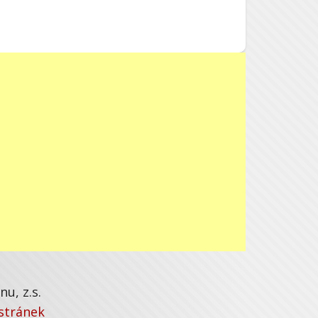
u, z.s.
stránek