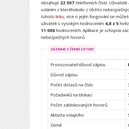
obsahuje
22 507
telefonních čísel. Uživatelé
voláním z kteréhokoliv z těchto nebezpečných
tohoto
linku
, více o jejím fungování se můž
uživateli s vysokým hodnocením
4,8 z 5
hvěz
11 000
hodnoceních. Aplikace je schopná zach
nebezpečných hovorů.
ZÁZNAM Z ČERNÉ LISTINY
Provozovatel/důvod zápisu
Důvod zápisu
Počet dotazů na číslo
Požadavků na blokaci
Počet zablokovaných hovorů
Aktivita volajícího
Země