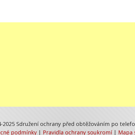
-2025 Sdružení ochrany před obtěžováním po telefon
cné podmínky
|
Pravidla ochrany soukromí
|
Mapa 