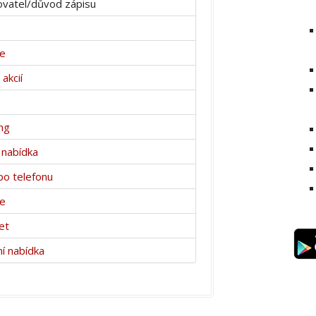
vatel/důvod zápisu
ce
akcií
ng
 nabídka
po telefonu
ce
et
í nabídka