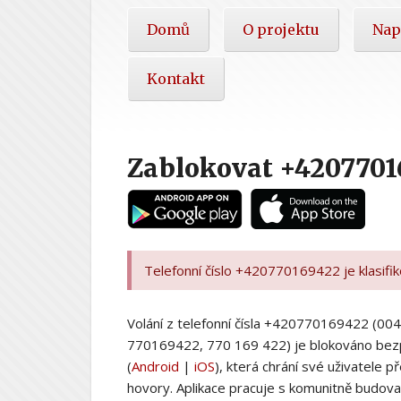
Hlavní
Domů
O projektu
Nap
nabídka
Kontakt
Zablokovat +4207701
Telefonní číslo +420770169422 je klasifi
Volání z telefonní čísla +420770169422 (
770169422, 770 169 422) je blokováno bez
(
Android
|
iOS
), která chrání své uživatele
hovory. Aplikace pracuje s komunitně budovan