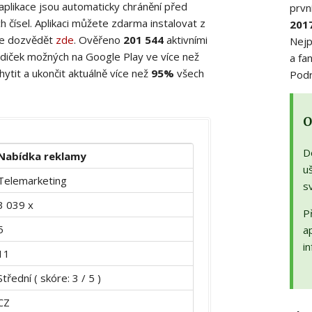
 aplikace jsou automaticky chránění před
prvn
 čísel. Aplikaci můžete zdarma instalovat z
201
ete dozvědět
zde
. Ověřeno
201 544
aktivními
Nejp
diček možných na Google Play ve více než
a fa
ytit a ukončit aktuálně více než
95%
všech
Podr
O
D
Nabídka reklamy
uš
Telemarketing
s
3 039 x
Př
5
a
in
11
Střední ( skóre: 3 / 5 )
CZ