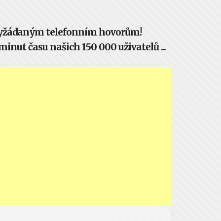
evyžádaným telefonním hovorům!
inut času našich 150 000 uživatelů ...