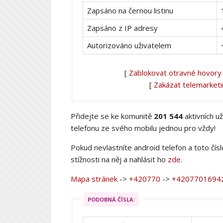
Zapsáno na černou listinu
Zapsáno z IP adresy
Autorizováno uživatelem
[
Zablokovat otravné hovory
[
Zakázat telemarket
Přidejte se ke komunitě
201 544
aktivních u
telefonu ze svého mobilu jednou pro vždy!
Pokud nevlastníte android telefon a toto čís
stížnosti na něj a nahlásit ho
zde
.
Mapa stránek
->
+420770
->
+4207701694
PODOBNÁ ČÍSLA: