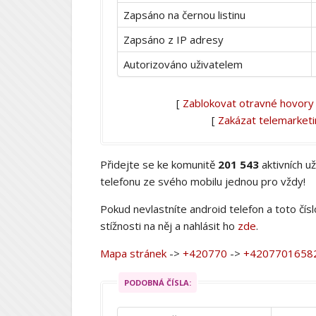
Zapsáno na černou listinu
Zapsáno z IP adresy
Autorizováno uživatelem
[
Zablokovat otravné hovory
[
Zakázat telemarket
Přidejte se ke komunitě
201 543
aktivních u
telefonu ze svého mobilu jednou pro vždy!
Pokud nevlastníte android telefon a toto čís
stížnosti na něj a nahlásit ho
zde
.
Mapa stránek
->
+420770
->
+4207701658
PODOBNÁ ČÍSLA: