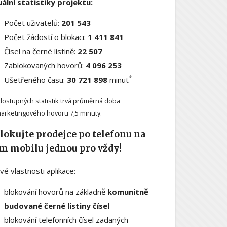
ální statistiky projektu:
Počet uživatelů:
201 543
Počet žádostí o blokaci:
1 411 841
Čísel na černé listině:
22 507
Zablokovaných hovorů:
4 096 253
*
Ušetřeného času:
30 721 898
minut
dostupných statistik trvá průměrná doba
arketingového hovoru 7,5 minuty.
lokujte prodejce po telefonu na
m mobilu jednou pro vždy!
ové vlastnosti aplikace:
blokování hovorů na základně
komunitně
budované černé listiny čísel
blokování telefonních čísel zadaných