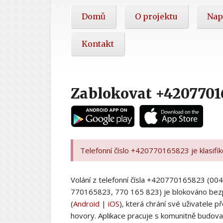
Hlavní
Domů
O projektu
Nap
nabídka
Kontakt
Zablokovat +4207701
Telefonní číslo +420770165823 je klasifi
Volání z telefonní čísla +420770165823 (
770165823, 770 165 823) je blokováno bez
(
Android
|
iOS
), která chrání své uživatele
hovory. Aplikace pracuje s komunitně budovan