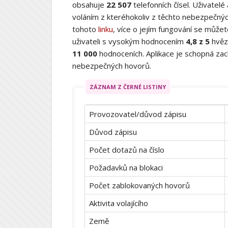
obsahuje
22 507
telefonních čísel. Uživatelé
voláním z kteréhokoliv z těchto nebezpečných
tohoto
linku
, více o jejím fungování se můž
uživateli s vysokým hodnocením
4,8 z 5
hvěz
11 000
hodnoceních. Aplikace je schopná zach
nebezpečných hovorů.
ZÁZNAM Z ČERNÉ LISTINY
Provozovatel/důvod zápisu
Důvod zápisu
Počet dotazů na číslo
Požadavků na blokaci
Počet zablokovaných hovorů
Aktivita volajícího
Země