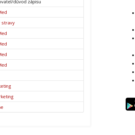
vatel/důvod zápisu
Med
 stravy
Med
Med
Med
Med
eting
keting
ne