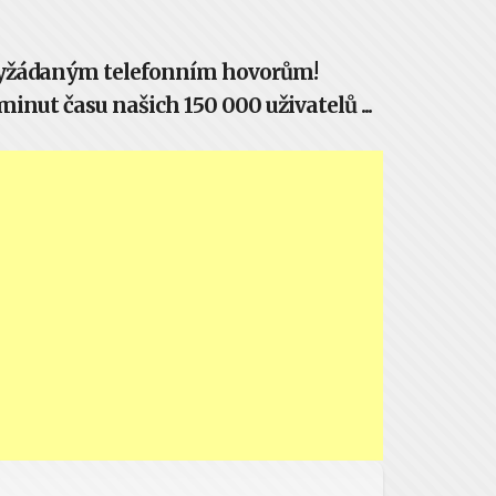
evyžádaným telefonním hovorům!
inut času našich 150 000 uživatelů ...