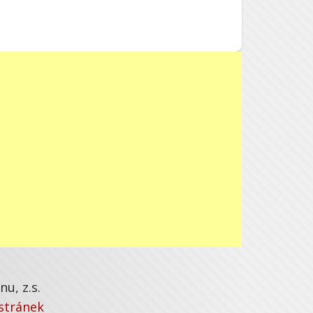
u, z.s.
stránek