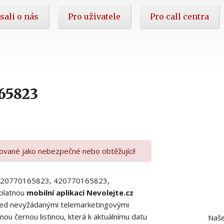
sali o nás
Pro uživatele
Pro call centra
65823
kované jako nebezpečné nebo obtěžující!
00420770165823, 420770165823,
platnou
mobilní aplikací Nevolejte.cz
 před nevyžádanými telemarketingovými
ou černou listinou, která k aktuálnímu datu
Naše