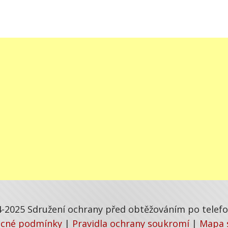
-2025 Sdružení ochrany před obtěžováním po telefon
cné podmínky
|
Pravidla ochrany soukromí
|
Mapa 