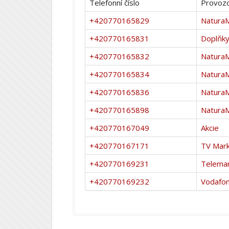
Telefonní číslo
Provozo
+420770165829
Natura
+420770165831
Doplňky
+420770165832
Natura
+420770165834
Natura
+420770165836
Natura
+420770165898
Natura
+420770167049
Akcie
+420770167171
TV Mark
+420770169231
Telemar
+420770169232
Vodafo