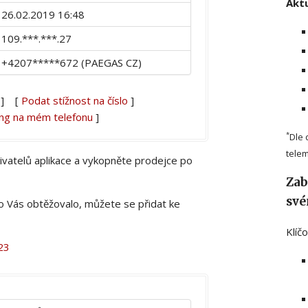
Aktu
26.02.2019 16:48
109.***.***.27
+4207*****672 (PAEGAS CZ)
] [
Podat stížnost na číslo
]
ing na mém telefonu
]
*
Dle 
telem
živatelů aplikace a vykopněte prodejce po
Zab
své
lo Vás obtěžovalo, můžete se přidat ke
Klíč
23