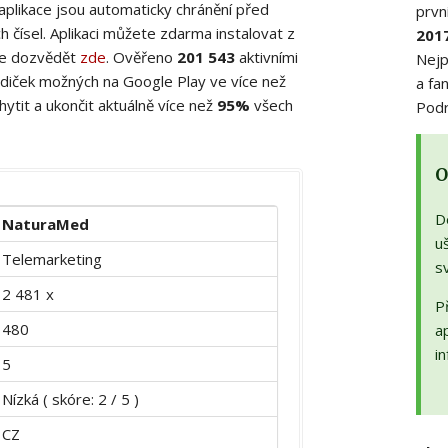
 aplikace jsou automaticky chránění před
prvn
 čísel. Aplikaci můžete zdarma instalovat z
201
ete dozvědět
zde
. Ověřeno
201 543
aktivními
Nejp
diček možných na Google Play ve více než
a fa
ytit a ukončit aktuálně více než
95%
všech
Podr
O
D
NaturaMed
uš
Telemarketing
s
2 481 x
Př
480
a
in
5
Nízká ( skóre: 2 / 5 )
CZ