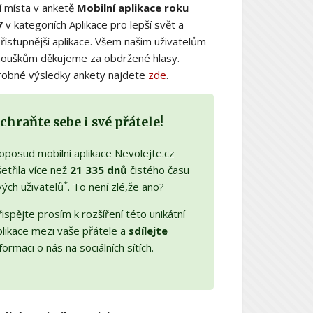
í místa v anketě
Mobilní aplikace roku
7
v kategoriích Aplikace pro lepší svět a
řístupnější aplikace. Všem našim uživatelům
nouškům děkujeme za obdržené hlasy.
obné výsledky ankety najdete
zde
.
chraňte sebe i své přátele!
oposud mobilní aplikace Nevolejte.cz
etřila více než
21 335 dnů
čistého času
*
vých uživatelů
. To není zlé,že ano?
ispějte prosím k rozšíření této unikátní
plikace mezi vaše přátele a
sdílejte
formaci o nás na sociálních sítích.