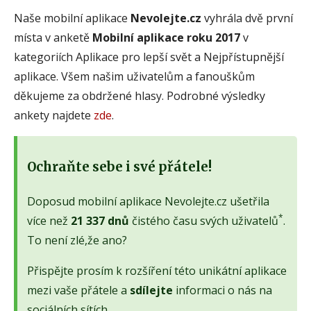
Naše mobilní aplikace
Nevolejte.cz
vyhrála dvě první
místa v anketě
Mobilní aplikace roku 2017
v
kategoriích Aplikace pro lepší svět a Nejpřístupnější
aplikace. Všem našim uživatelům a fanouškům
děkujeme za obdržené hlasy. Podrobné výsledky
ankety najdete
zde
.
Ochraňte sebe i své přátele!
Doposud mobilní aplikace Nevolejte.cz ušetřila
*
více než
21 337 dnů
čistého času svých uživatelů
.
To není zlé,že ano?
Přispějte prosím k rozšíření této unikátní aplikace
mezi vaše přátele a
sdílejte
informaci o nás na
sociálních sítích.