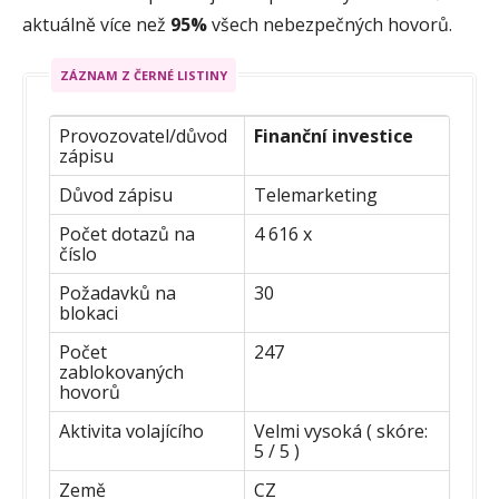
aktuálně více než
95%
všech nebezpečných hovorů.
ZÁZNAM Z ČERNÉ LISTINY
Provozovatel/důvod
Finanční investice
zápisu
Důvod zápisu
Telemarketing
Počet dotazů na
4 616 x
číslo
Požadavků na
30
blokaci
Počet
247
zablokovaných
hovorů
Aktivita volajícího
Velmi vysoká ( skóre:
5 / 5 )
Země
CZ