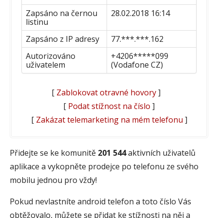
Zapsáno na černou
28.02.2018 16:14
listinu
Zapsáno z IP adresy
77.***.***.162
Autorizováno
+4206*****099
uživatelem
(Vodafone CZ)
[
Zablokovat otravné hovory
]
[
Podat stížnost na číslo
]
[
Zakázat telemarketing na mém telefonu
]
Přidejte se ke komunitě
201 544
aktivních uživatelů
aplikace a vykopněte prodejce po telefonu ze svého
mobilu jednou pro vždy!
Pokud nevlastníte android telefon a toto číslo Vás
obtěžovalo, můžete se přidat ke stížnosti na něj a