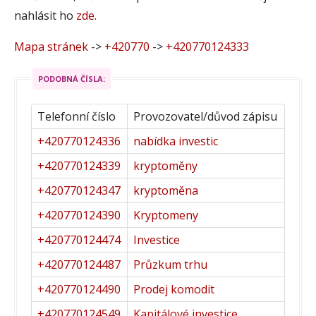
nahlásit ho
zde
.
Mapa stránek
->
+420770
->
+420770124333
PODOBNÁ ČÍSLA:
Telefonní číslo
Provozovatel/důvod zápisu
+420770124336
nabídka investic
+420770124339
kryptoměny
+420770124347
kryptoměna
+420770124390
Kryptomeny
+420770124474
Investice
+420770124487
Průzkum trhu
+420770124490
Prodej komodit
+420770124549
Kapitálové investice