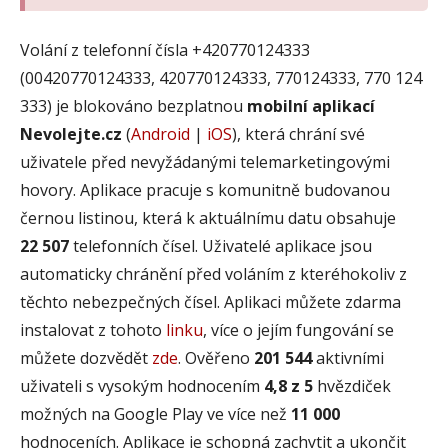
Volání z telefonní čísla +420770124333
(00420770124333, 420770124333, 770124333, 770 124
333) je blokováno bezplatnou
mobilní aplikací
Nevolejte.cz
(
Android
|
iOS
), která chrání své
uživatele před nevyžádanými telemarketingovými
hovory. Aplikace pracuje s komunitně budovanou
černou listinou, která k aktuálnímu datu obsahuje
22 507
telefonních čísel. Uživatelé aplikace jsou
automaticky chránění před voláním z kteréhokoliv z
těchto nebezpečných čísel. Aplikaci můžete zdarma
instalovat z tohoto
linku
, více o jejím fungování se
můžete dozvědět
zde
. Ověřeno
201 544
aktivními
uživateli s vysokým hodnocením
4,8 z 5
hvězdiček
možných na Google Play ve více než
11 000
hodnoceních. Aplikace je schopná zachytit a ukončit