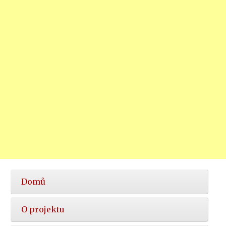
Hlavní
Domů
nabídka
O projektu