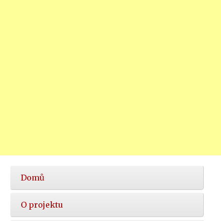
Hlavní
Domů
nabídka
O projektu