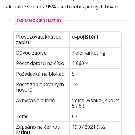
aktuálně více než
95%
všech nebezpečných hovorů.
ZÁZNAM Z ČERNÉ LISTINY
Provozovatel/důvod
e-pojištění
zápisu
Důvod zápisu
Telemarketing
Počet dotazů na číslo
1 660 x
Požadavků na blokaci
5
Počet zablokovaných
34
hovorů
Aktivita volajícího
Velmi vysoká ( skóre:
5 / 5 )
Země
CZ
Zapsáno na černou
19.07.2021 9:52
listinu