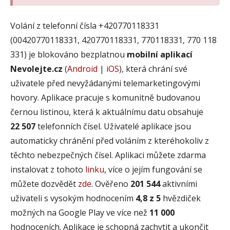
Volání z telefonní čísla +420770118331
(00420770118331, 420770118331, 770118331, 770 118
331) je blokováno bezplatnou
mobilní aplikací
Nevolejte.cz
(
Android
|
iOS
), která chrání své
uživatele před nevyžádanými telemarketingovými
hovory. Aplikace pracuje s komunitně budovanou
černou listinou, která k aktuálnímu datu obsahuje
22 507
telefonních čísel. Uživatelé aplikace jsou
automaticky chránění před voláním z kteréhokoliv z
těchto nebezpečných čísel. Aplikaci můžete zdarma
instalovat z tohoto
linku
, více o jejím fungování se
můžete dozvědět
zde
. Ověřeno
201 544
aktivními
uživateli s vysokým hodnocením
4,8 z 5
hvězdiček
možných na Google Play ve více než
11 000
hodnoceních. Aplikace je schopná zachytit a ukončit