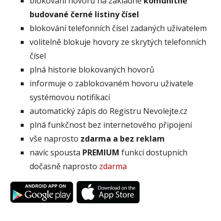
blokování hovorů na základně
komunitně
budované černé listiny čísel
blokování telefonních čísel zadaných uživatelem
volitelně blokuje hovory ze skrytých telefonních
čísel
plná historie blokovaných hovorů
informuje o zablokovaném hovoru uživatele
systémovou notifikací
automatický zápis do Registru Nevolejte.cz
plná funkčnost bez internetového připojení
vše naprosto
zdarma a bez reklam
navíc spousta
PREMIUM
funkcí dostupních
dočasně naprosto
zdarma