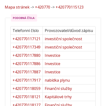
Mapa stránek
->
+420770
->
+420770115123
PODOBNÁ ČÍSLA:
Telefonní číslo
Provozovatel/důvod zápisu
+420770117121
investiční společnost
+420770117349
investiční společnost
+420770117880
Investice
+420770117886
Investice
+420770117887
Investice
+420770117917
nabídka plynu
+420770118059
Finanční služby
+420770118121
Kapitálové trhy
+420770118127
Finanční služby