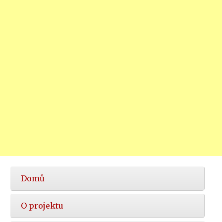
Hlavní
Domů
nabídka
O projektu