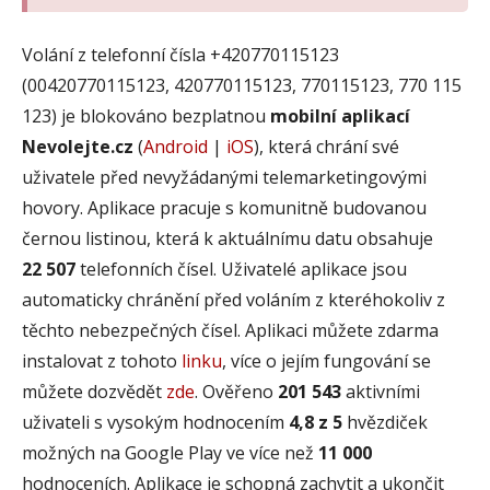
Volání z telefonní čísla +420770115123
(00420770115123, 420770115123, 770115123, 770 115
123) je blokováno bezplatnou
mobilní aplikací
Nevolejte.cz
(
Android
|
iOS
), která chrání své
uživatele před nevyžádanými telemarketingovými
hovory. Aplikace pracuje s komunitně budovanou
černou listinou, která k aktuálnímu datu obsahuje
22 507
telefonních čísel. Uživatelé aplikace jsou
automaticky chránění před voláním z kteréhokoliv z
těchto nebezpečných čísel. Aplikaci můžete zdarma
instalovat z tohoto
linku
, více o jejím fungování se
můžete dozvědět
zde
. Ověřeno
201 543
aktivními
uživateli s vysokým hodnocením
4,8 z 5
hvězdiček
možných na Google Play ve více než
11 000
hodnoceních. Aplikace je schopná zachytit a ukončit