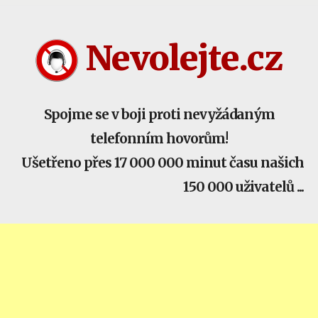
Nevolejte.cz žije komunitou - buď součástí!
Nevolejte.cz
Spojme se v boji proti nevyžádaným
telefonním hovorům!
Ušetřeno přes 17 000 000 minut času našich
150 000 uživatelů ...