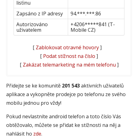
listinu
Zapsáno z IP adresy
94.***.***.86
Autorizováno
+4206*****841 (T-
uživatelem
Mobile CZ)
[
Zablokovat otravné hovory
]
[
Podat stížnost na číslo
]
[
Zakázat telemarketing na mém telefonu
]
Přidejte se ke komunitě
201 543
aktivních uživatelů
aplikace a vykopněte prodejce po telefonu ze svého
mobilu jednou pro vždy!
Pokud nevlastníte android telefon a toto číslo Vás
obtěžovalo, můžete se přidat ke stížnosti na něj a
nahlásit ho
zde
.