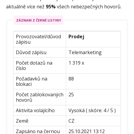
aktuálně více než
95%
všech nebezpečných hovorů.
ZÁZNAM Z ČERNÉ LISTINY
Provozovatel/důvod
Prodej
zápisu
Důvod zápisu
Telemarketing
Počet dotazů na
1 319 x
číslo
Požadavků na
88
blokaci
Počet zablokovaných
25
hovorů
Aktivita volajícího
Vysoká ( skóre: 4 / 5 )
Země
CZ
Zapsáno na černou
25.10.2021 13:12