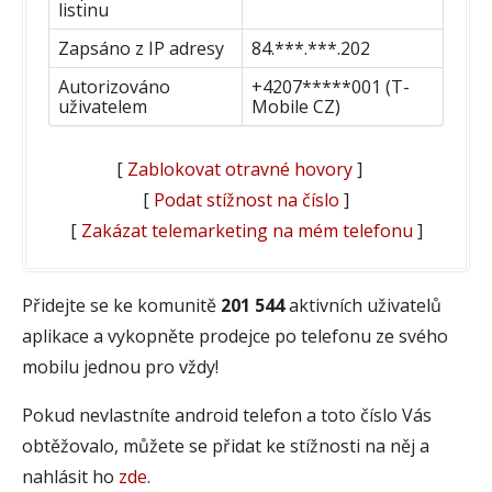
listinu
Zapsáno z IP adresy
84.***.***.202
Autorizováno
+4207*****001 (T-
uživatelem
Mobile CZ)
[
Zablokovat otravné hovory
]
[
Podat stížnost na číslo
]
[
Zakázat telemarketing na mém telefonu
]
Přidejte se ke komunitě
201 544
aktivních uživatelů
aplikace a vykopněte prodejce po telefonu ze svého
mobilu jednou pro vždy!
Pokud nevlastníte android telefon a toto číslo Vás
obtěžovalo, můžete se přidat ke stížnosti na něj a
nahlásit ho
zde
.