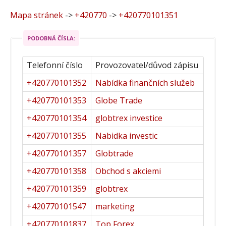
Mapa stránek
->
+420770
->
+420770101351
PODOBNÁ ČÍSLA:
Telefonní číslo
Provozovatel/důvod zápisu
+420770101352
Nabídka finančních služeb
+420770101353
Globe Trade
+420770101354
globtrex investice
+420770101355
Nabidka investic
+420770101357
Globtrade
+420770101358
Obchod s akciemi
+420770101359
globtrex
+420770101547
marketing
+420770101837
Top Forex