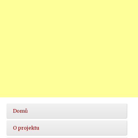
Hlavní
Domů
nabídka
O projektu