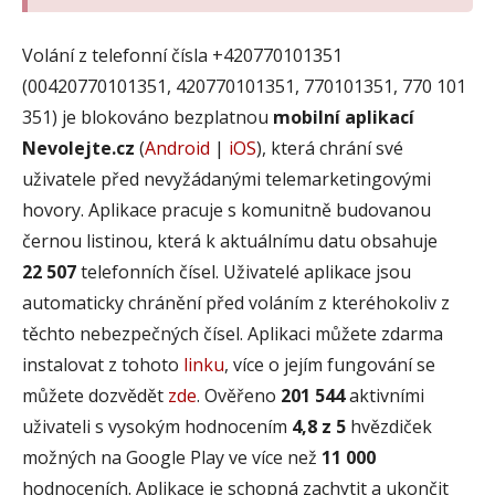
Volání z telefonní čísla +420770101351
(00420770101351, 420770101351, 770101351, 770 101
351) je blokováno bezplatnou
mobilní aplikací
Nevolejte.cz
(
Android
|
iOS
), která chrání své
uživatele před nevyžádanými telemarketingovými
hovory. Aplikace pracuje s komunitně budovanou
černou listinou, která k aktuálnímu datu obsahuje
22 507
telefonních čísel. Uživatelé aplikace jsou
automaticky chránění před voláním z kteréhokoliv z
těchto nebezpečných čísel. Aplikaci můžete zdarma
instalovat z tohoto
linku
, více o jejím fungování se
můžete dozvědět
zde
. Ověřeno
201 544
aktivními
uživateli s vysokým hodnocením
4,8 z 5
hvězdiček
možných na Google Play ve více než
11 000
hodnoceních. Aplikace je schopná zachytit a ukončit