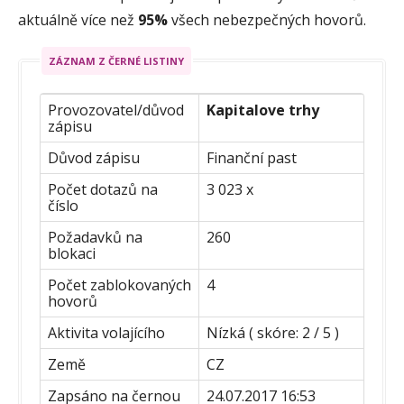
aktuálně více než
95%
všech nebezpečných hovorů.
ZÁZNAM Z ČERNÉ LISTINY
Provozovatel/důvod
Kapitalove trhy
zápisu
Důvod zápisu
Finanční past
Počet dotazů na
3 023 x
číslo
Požadavků na
260
blokaci
Počet zablokovaných
4
hovorů
Aktivita volajícího
Nízká ( skóre: 2 / 5 )
Země
CZ
Zapsáno na černou
24.07.2017 16:53