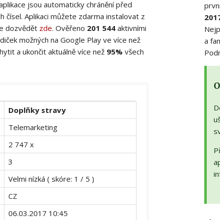
 aplikace jsou automaticky chránění před
prvn
 čísel. Aplikaci můžete zdarma instalovat z
201
ete dozvědět
zde
. Ověřeno
201 544
aktivními
Nejp
diček možných na Google Play ve více než
a fa
ytit a ukončit aktuálně více než
95%
všech
Podr
O
D
Doplňky stravy
uš
Telemarketing
s
2 747 x
Př
3
a
in
Velmi nízká ( skóre: 1 / 5 )
CZ
06.03.2017 10:45