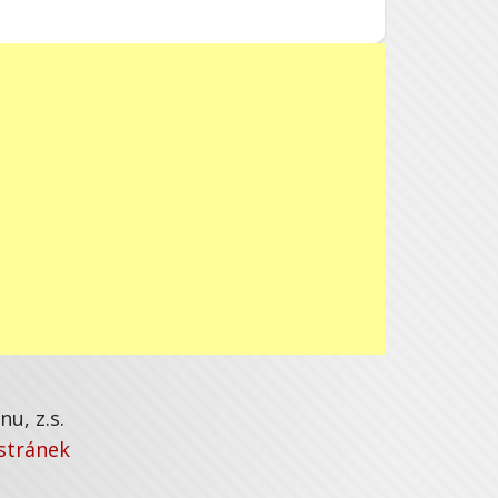
u, z.s.
stránek