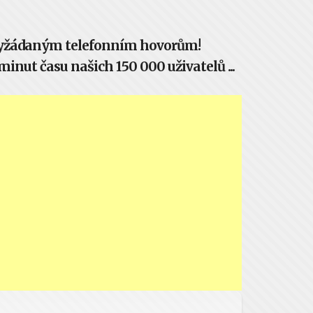
evyžádaným telefonním hovorům!
inut času našich 150 000 uživatelů ...