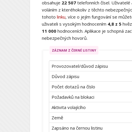
obsahuje
22 507
telefonních čísel. Uživatelé
voláním z kteréhokoliv z těchto nebezpečných
tohoto
linku
, více o jejím fungování se můž
uživateli s vysokým hodnocením
4,8 z 5
hvěz
11 000
hodnoceních. Aplikace je schopná zach
nebezpečných hovorů.
ZÁZNAM Z ČERNÉ LISTINY
Provozovatel/důvod zápisu
Důvod zápisu
Počet dotazů na číslo
Požadavků na blokaci
Aktivita volajícího
Země
Zapsáno na černou listinu