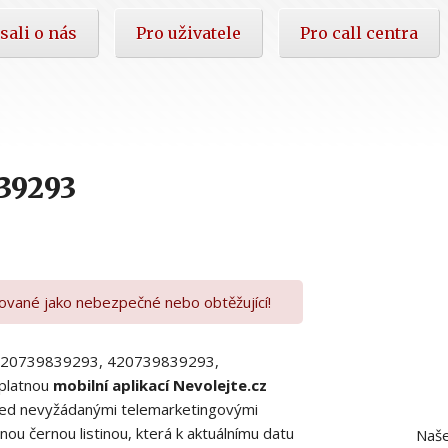
sali o nás
Pro uživatele
Pro call centra
39293
kované jako nebezpečné nebo obtěžující!
00420739839293, 420739839293,
platnou
mobilní aplikací Nevolejte.cz
 před nevyžádanými telemarketingovými
ou černou listinou, která k aktuálnímu datu
Naše