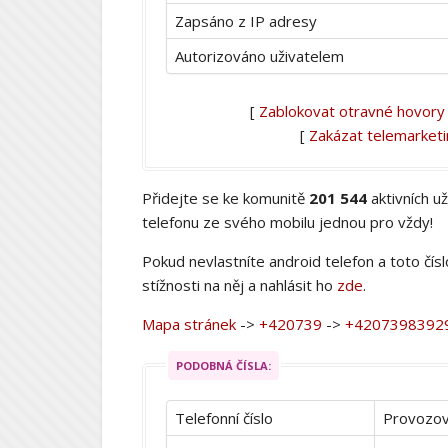
Zapsáno z IP adresy
Autorizováno uživatelem
[
Zablokovat otravné hovory
[
Zakázat telemarket
Přidejte se ke komunitě
201 544
aktivních u
telefonu ze svého mobilu jednou pro vždy!
Pokud nevlastníte android telefon a toto čís
stížnosti na něj a nahlásit ho
zde
.
Mapa stránek
->
+420739
->
+4207398392
PODOBNÁ ČÍSLA:
Telefonní číslo
Provozov