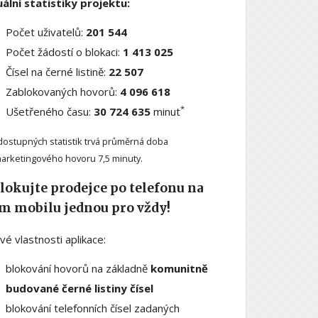
ální statistiky projektu:
Počet uživatelů:
201 544
Počet žádostí o blokaci:
1 413 025
Čísel na černé listině:
22 507
Zablokovaných hovorů:
4 096 618
*
Ušetřeného času:
30 724 635
minut
dostupných statistik trvá průměrná doba
arketingového hovoru 7,5 minuty.
lokujte prodejce po telefonu na
m mobilu jednou pro vždy!
ové vlastnosti aplikace:
blokování hovorů na základně
komunitně
budované černé listiny čísel
blokování telefonních čísel zadaných