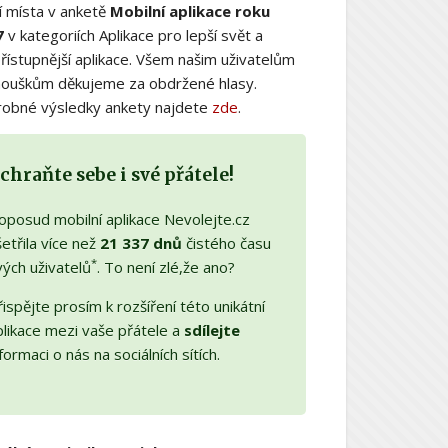
í místa v anketě
Mobilní aplikace roku
7
v kategoriích Aplikace pro lepší svět a
řístupnější aplikace. Všem našim uživatelům
nouškům děkujeme za obdržené hlasy.
obné výsledky ankety najdete
zde
.
chraňte sebe i své přátele!
oposud mobilní aplikace Nevolejte.cz
etřila více než
21 337 dnů
čistého času
*
vých uživatelů
. To není zlé,že ano?
ispějte prosím k rozšíření této unikátní
plikace mezi vaše přátele a
sdílejte
formaci o nás na sociálních sítích.