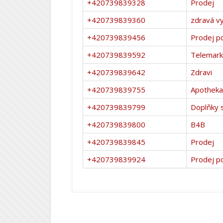
+420739839328
Prodej
+420739839360
zdravá v
+420739839456
Prodej po
+420739839592
Telemark
+420739839642
Zdravi
+420739839755
Apotheka
+420739839799
Doplňky 
+420739839800
B4B
+420739839845
Prodej
+420739839924
Prodej p