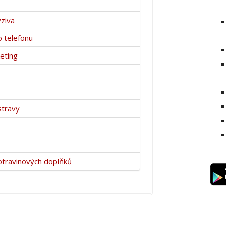
yziva
 telefonu
eting
stravy
otravinových doplňků