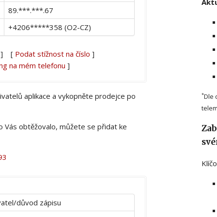
Aktu
89.***.***.67
+4206*****358 (O2-CZ)
] [
Podat stížnost na číslo
]
ing na mém telefonu
]
živatelů aplikace a vykopněte prodejce po
*
Dle 
telem
lo Vás obtěžovalo, můžete se přidat ke
Zab
své
93
Klíč
atel/důvod zápisu