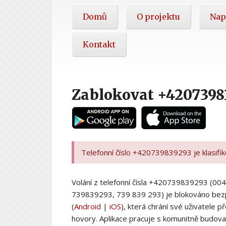
Hlavní
Domů
O projektu
Nap
nabídka
Kontakt
Zablokovat +4207398
Telefonní číslo +420739839293 je klasifi
Volání z telefonní čísla +420739839293 (
739839293, 739 839 293) je blokováno bez
(
Android
|
iOS
), která chrání své uživatele
hovory. Aplikace pracuje s komunitně budovan