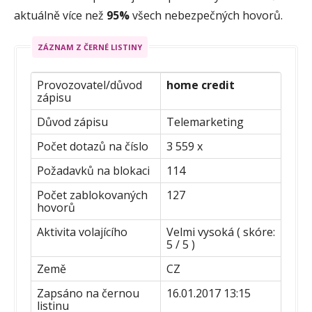
aktuálně více než
95%
všech nebezpečných hovorů.
ZÁZNAM Z ČERNÉ LISTINY
Provozovatel/důvod
home credit
zápisu
Důvod zápisu
Telemarketing
Počet dotazů na číslo
3 559 x
Požadavků na blokaci
114
Počet zablokovaných
127
hovorů
Aktivita volajícího
Velmi vysoká ( skóre:
5 / 5 )
Země
CZ
Zapsáno na černou
16.01.2017 13:15
listinu