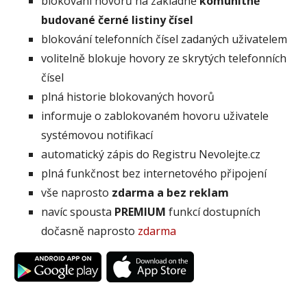
blokování hovorů na základně
komunitně
budované černé listiny čísel
blokování telefonních čísel zadaných uživatelem
volitelně blokuje hovory ze skrytých telefonních
čísel
plná historie blokovaných hovorů
informuje o zablokovaném hovoru uživatele
systémovou notifikací
automatický zápis do Registru Nevolejte.cz
plná funkčnost bez internetového připojení
vše naprosto
zdarma a bez reklam
navíc spousta
PREMIUM
funkcí dostupních
dočasně naprosto
zdarma