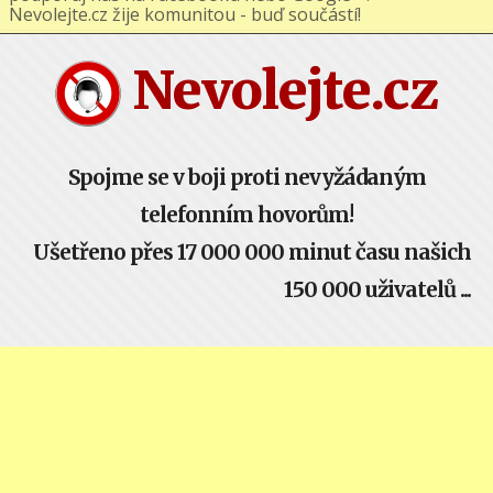
podporuj nás na Facebooku nebo Google+ !
Nevolejte.cz žije komunitou - buď součástí!
Nevolejte.cz
Spojme se v boji proti nevyžádaným
telefonním hovorům!
Ušetřeno přes 17 000 000 minut času našich
150 000 uživatelů ...