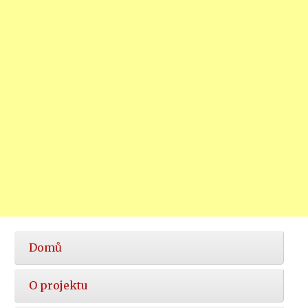
Hlavní
Domů
nabídka
O projektu