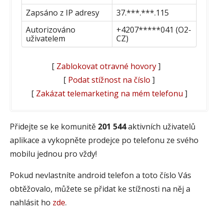
Zapsáno z IP adresy
37.***.***.115
Autorizováno
+4207*****041 (O2-
uživatelem
CZ)
[
Zablokovat otravné hovory
]
[
Podat stížnost na číslo
]
[
Zakázat telemarketing na mém telefonu
]
Přidejte se ke komunitě
201 544
aktivních uživatelů
aplikace a vykopněte prodejce po telefonu ze svého
mobilu jednou pro vždy!
Pokud nevlastníte android telefon a toto číslo Vás
obtěžovalo, můžete se přidat ke stížnosti na něj a
nahlásit ho
zde
.