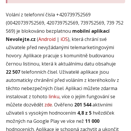
Volání z telefonní čísla +420739752569
(00420739752569, 420739752569, 739752569, 739 752
569) je blokováno bezplatnou
mobilní aplikací
Nevolejte.cz
(
Android
|
iOS
), která chrání své
uživatele před nevyžádanými telemarketingovými
hovory. Aplikace pracuje s komunitně budovanou
černou listinou, která k aktuálnímu datu obsahuje
22 507
telefonních čísel. Uživatelé aplikace jsou
automaticky chránění před voláním z kteréhokoliv z
těchto nebezpečných čísel. Aplikaci můžete zdarma
instalovat z tohoto
linku
, více o jejím fungování se
můžete dozvědět
zde
. Ověřeno
201 544
aktivními
uživateli s vysokým hodnocením
4,8 z 5
hvězdiček
možných na Google Play ve více než
11 000
hodnoceních. Aplikace je schopná zachytit a ukončit