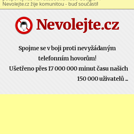
podporuj nás na Facebooku nebo Google+ !
Nevolejte.cz žije komunitou - buď součástí!
Nevolejte.cz
Spojme se v boji proti nevyžádaným
telefonním hovorům!
Ušetřeno přes 17 000 000 minut času našich
150 000 uživatelů ...