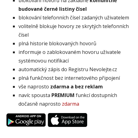
blokování hovorů na základně
komunitně
budované černé listiny čísel
blokování telefonních čísel zadaných uživatelem
volitelně blokuje hovory ze skrytých telefonních
čísel
plná historie blokovaných hovorů
informuje o zablokovaném hovoru uživatele
systémovou notifikací
automatický zápis do Registru Nevolejte.cz
plná funkčnost bez internetového připojení
vše naprosto
zdarma a bez reklam
navíc spousta
PREMIUM
funkcí dostupních
dočasně naprosto
zdarma