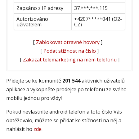
Zapsáno z IP adresy
37.***.***.115
Autorizováno
+4207*****041 (O2-
uživatelem
CZ)
[
Zablokovat otravné hovory
]
[
Podat stížnost na číslo
]
[
Zakázat telemarketing na mém telefonu
]
Přidejte se ke komunitě
201 544
aktivních uživatelů
aplikace a vykopněte prodejce po telefonu ze svého
mobilu jednou pro vždy!
Pokud nevlastníte android telefon a toto číslo Vás
obtěžovalo, můžete se přidat ke stížnosti na něj a
nahlásit ho
zde
.