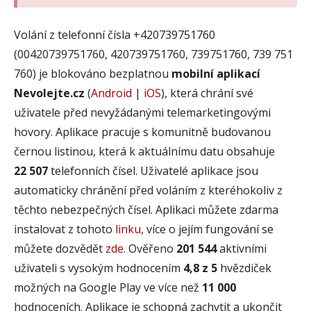
Volání z telefonní čísla +420739751760
(00420739751760, 420739751760, 739751760, 739 751
760) je blokováno bezplatnou
mobilní aplikací
Nevolejte.cz
(
Android
|
iOS
), která chrání své
uživatele před nevyžádanými telemarketingovými
hovory. Aplikace pracuje s komunitně budovanou
černou listinou, která k aktuálnímu datu obsahuje
22 507
telefonních čísel. Uživatelé aplikace jsou
automaticky chránění před voláním z kteréhokoliv z
těchto nebezpečných čísel. Aplikaci můžete zdarma
instalovat z tohoto
linku
, více o jejím fungování se
můžete dozvědět
zde
. Ověřeno
201 544
aktivními
uživateli s vysokým hodnocením
4,8 z 5
hvězdiček
možných na Google Play ve více než
11 000
hodnoceních. Aplikace je schopná zachytit a ukončit