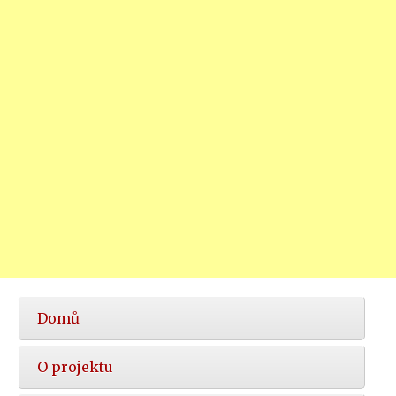
Hlavní
Domů
nabídka
O projektu