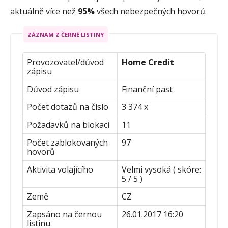
aktuálně více než
95%
všech nebezpečných hovorů.
ZÁZNAM Z ČERNÉ LISTINY
Provozovatel/důvod
Home Credit
zápisu
Důvod zápisu
Finanční past
Počet dotazů na číslo
3 374 x
Požadavků na blokaci
11
Počet zablokovaných
97
hovorů
Aktivita volajícího
Velmi vysoká ( skóre:
5 / 5 )
Země
CZ
Zapsáno na černou
26.01.2017 16:20
listinu