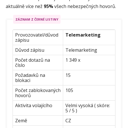
aktuálně více než
95%
všech nebezpečných hovorů.
ZÁZNAM Z ČERNÉ LISTINY
Provozovatel/důvod
Telemarketing
zápisu
Důvod zápisu
Telemarketing
Počet dotazů na
1 349 x
číslo
Požadavků na
15
blokaci
Počet zablokovaných
105
hovorů
Aktivita volajícího
Velmi vysoká ( skóre:
5 / 5 )
Země
CZ