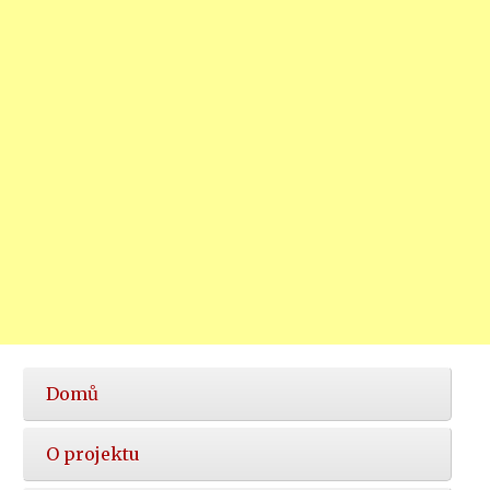
Hlavní
Domů
nabídka
O projektu