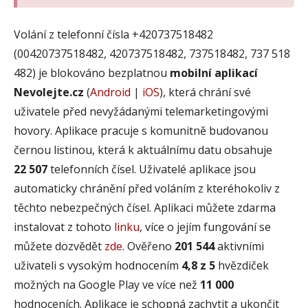
Volání z telefonní čísla +420737518482
(00420737518482, 420737518482, 737518482, 737 518
482) je blokováno bezplatnou
mobilní aplikací
Nevolejte.cz
(
Android
|
iOS
), která chrání své
uživatele před nevyžádanými telemarketingovými
hovory. Aplikace pracuje s komunitně budovanou
černou listinou, která k aktuálnímu datu obsahuje
22 507
telefonních čísel. Uživatelé aplikace jsou
automaticky chránění před voláním z kteréhokoliv z
těchto nebezpečných čísel. Aplikaci můžete zdarma
instalovat z tohoto
linku
, více o jejím fungování se
můžete dozvědět
zde
. Ověřeno
201 544
aktivními
uživateli s vysokým hodnocením
4,8 z 5
hvězdiček
možných na Google Play ve více než
11 000
hodnoceních. Aplikace je schopná zachytit a ukončit