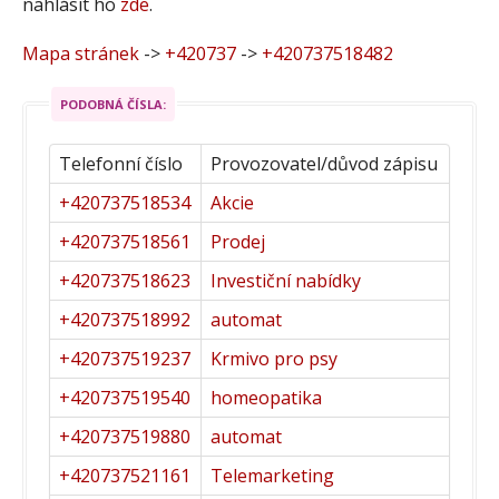
nahlásit ho
zde
.
Mapa stránek
->
+420737
->
+420737518482
PODOBNÁ ČÍSLA:
Telefonní číslo
Provozovatel/důvod zápisu
+420737518534
Akcie
+420737518561
Prodej
+420737518623
Investiční nabídky
+420737518992
automat
+420737519237
Krmivo pro psy
+420737519540
homeopatika
+420737519880
automat
+420737521161
Telemarketing