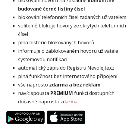
blokování hovorů na základně
komunitně
budované černé listiny čísel
blokování telefonních čísel zadaných uživatelem
volitelně blokuje hovory ze skrytých telefonních
čísel
plná historie blokovaných hovorů
informuje o zablokovaném hovoru uživatele
systémovou notifikací
automatický zápis do Registru Nevolejte.cz
plná funkčnost bez internetového připojení
vše naprosto
zdarma a bez reklam
navíc spousta
PREMIUM
funkcí dostupních
dočasně naprosto
zdarma