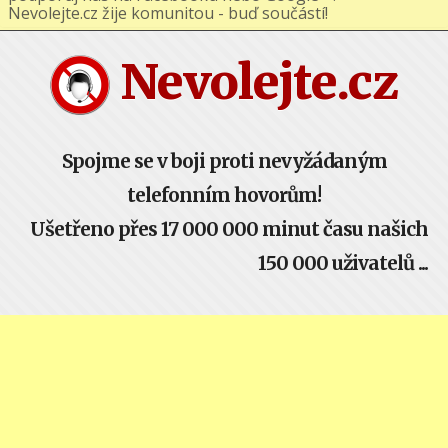
podporuj nás na Facebooku nebo Google+ !
Nevolejte.cz žije komunitou - buď součástí!
Nevolejte.cz
Spojme se v boji proti nevyžádaným
telefonním hovorům!
Ušetřeno přes 17 000 000 minut času našich
150 000 uživatelů ...