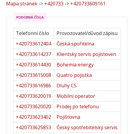
Mapa stránek
->
+420733
->
+420733609161
PODOBNÁ ČÍSLA:
Telefonní číslo
Provozovatel/důvod zápisu
+420733612404
Česká spořitelna
+420733614237
Klientsky servis pojistoven
+420733614430
Bohemia energy
+420733615008
Quatro pojistka
+420733616986
Dluhy CS
+420733620019
Mobilni operator
+420733620020
Prodej po telefonu
+420733623402
Pojišťovna
+420733625853
Český spotřebitelský servis