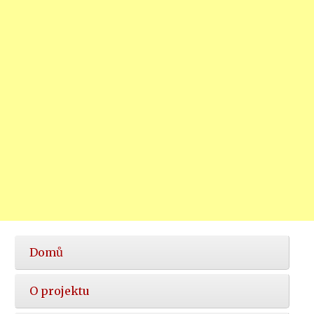
Hlavní
Domů
nabídka
O projektu