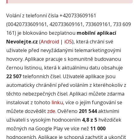
Volání z telefonní čísla +420733609161
(00420733609161, 420733609161, 733609161, 733 609
161) je blokováno bezplatnou
mobilní aplikací
Nevolejte.cz
(
Android
|
iOS
), která chrání své
uživatele před nevyžádanými telemarketingovými
hovory. Aplikace pracuje s komunitně budovanou
černou listinou, která k aktuálnímu datu obsahuje
22 507
telefonních čísel. Uživatelé aplikace jsou
automaticky chránění před voláním z kteréhokoliv z
těchto nebezpečných čísel. Aplikaci můžete zdarma
instalovat z tohoto
linku
, více o jejím fungování se
můžete dozvědět
zde
. Ověřeno
201 544
aktivními
uživateli s vysokým hodnocením
4,8 z 5
hvězdiček
možných na Google Play ve více než
11 000
hodnoceních. Aplikace je schopná zachytit a ukončit