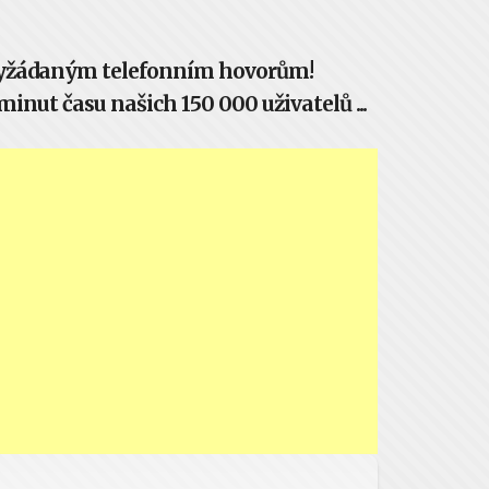
evyžádaným telefonním hovorům!
inut času našich 150 000 uživatelů ...