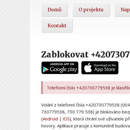
Hlavní
Domů
O projektu
Nap
nabídka
Kontakt
Zablokovat +4207307
Telefonní číslo +420730779538 je klasifi
Volání z telefonní čísla +420730779538 (
730779538, 730 779 538) je blokováno bez
(
Android
|
iOS
), která chrání své uživatele
hovory. Aplikace pracuje s komunitně budovan