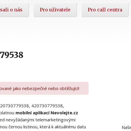
sali o nás
Pro uživatele
Pro call centra
79538
kované jako nebezpečné nebo obtěžující!
00420730779538, 420730779538,
platnou
mobilní aplikací Nevolejte.cz
 před nevyžádanými telemarketingovými
ou černou listinou, která k aktuálnímu datu
Naše