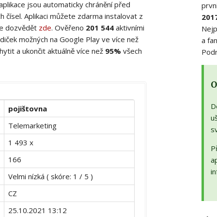
 aplikace jsou automaticky chránění před
prvn
 čísel. Aplikaci můžete zdarma instalovat z
201
ete dozvědět
zde
. Ověřeno
201 544
aktivními
Nejp
diček možných na Google Play ve více než
a fa
ytit a ukončit aktuálně více než
95%
všech
Podr
O
D
pojištovna
uš
Telemarketing
s
1 493 x
Př
166
a
in
Velmi nízká ( skóre: 1 / 5 )
CZ
25.10.2021 13:12