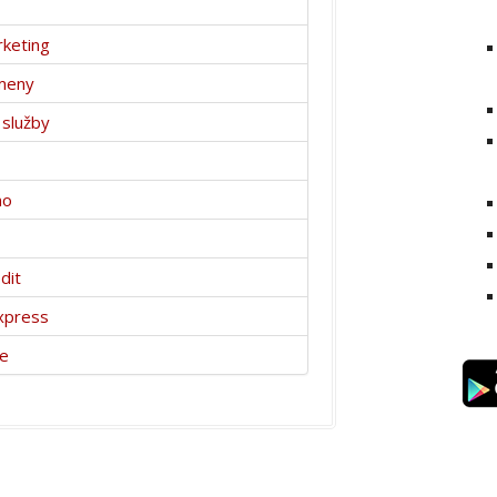
keting
meny
 služby
no
dit
xpress
ce