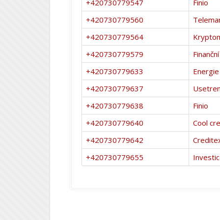
+420730779547
Finio
+420730779560
Telemar
+420730779564
Krypto
+420730779579
Finanční
+420730779633
Energie
+420730779637
Usetre
+420730779638
Finio
+420730779640
Cool cre
+420730779642
Credite
+420730779655
Investi