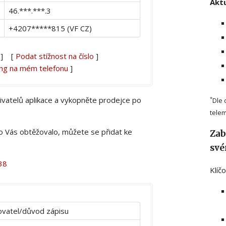
Aktu
46.***.***.3
+4207*****815 (VF CZ)
] [
Podat stížnost na číslo
]
ing na mém telefonu
]
živatelů aplikace a vykopněte prodejce po
*
Dle 
telem
lo Vás obtěžovalo, můžete se přidat ke
Zab
své
38
Klíč
vatel/důvod zápisu