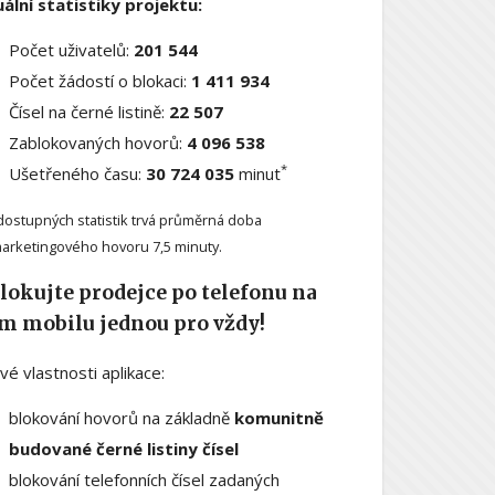
ální statistiky projektu:
Počet uživatelů:
201 544
Počet žádostí o blokaci:
1 411 934
Čísel na černé listině:
22 507
Zablokovaných hovorů:
4 096 538
*
Ušetřeného času:
30 724 035
minut
dostupných statistik trvá průměrná doba
arketingového hovoru 7,5 minuty.
lokujte prodejce po telefonu na
m mobilu jednou pro vždy!
ové vlastnosti aplikace:
blokování hovorů na základně
komunitně
budované černé listiny čísel
blokování telefonních čísel zadaných