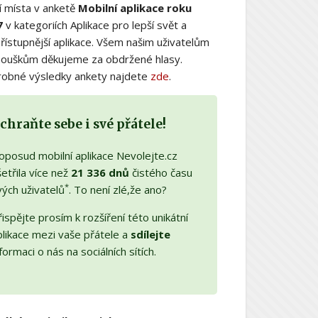
í místa v anketě
Mobilní aplikace roku
7
v kategoriích Aplikace pro lepší svět a
řístupnější aplikace. Všem našim uživatelům
nouškům děkujeme za obdržené hlasy.
obné výsledky ankety najdete
zde
.
chraňte sebe i své přátele!
oposud mobilní aplikace Nevolejte.cz
etřila více než
21 336 dnů
čistého času
*
vých uživatelů
. To není zlé,že ano?
ispějte prosím k rozšíření této unikátní
plikace mezi vaše přátele a
sdílejte
formaci o nás na sociálních sítích.