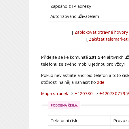
Zapsáno z IP adresy
Autorizováno uživatelem
[
Zablokovat otravné hovory
[
Zakázat telemarket
Přidejte se ke komunitě
201 544
aktivních u
telefonu ze svého mobilu jednou pro vždy!
Pokud nevlastníte android telefon a toto čís
stížnosti na něj a nahlásit ho
zde
.
Mapa stránek
->
+420730
->
+4207307795
PODOBNÁ ČÍSLA:
Telefonní číslo
Provozo