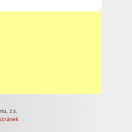
u, z.s.
stránek