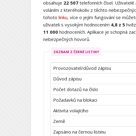
obsahuje
22 507
telefonních čísel. Uživatelé
voláním z kteréhokoliv z těchto nebezpečných
tohoto
linku
, více o jejím fungování se můž
uživateli s vysokým hodnocením
4,8 z 5
hvěz
11 000
hodnoceních. Aplikace je schopná zach
nebezpečných hovorů.
ZÁZNAM Z ČERNÉ LISTINY
Provozovatel/důvod zápisu
Důvod zápisu
Počet dotazů na číslo
Požadavků na blokaci
Aktivita volajícího
Země
Zapsáno na černou listinu