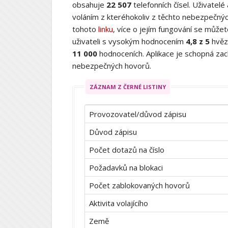
obsahuje
22 507
telefonních čísel. Uživatelé
voláním z kteréhokoliv z těchto nebezpečných
tohoto
linku
, více o jejím fungování se můž
uživateli s vysokým hodnocením
4,8 z 5
hvěz
11 000
hodnoceních. Aplikace je schopná zach
nebezpečných hovorů.
ZÁZNAM Z ČERNÉ LISTINY
Provozovatel/důvod zápisu
Důvod zápisu
Počet dotazů na číslo
Požadavků na blokaci
Počet zablokovaných hovorů
Aktivita volajícího
Země