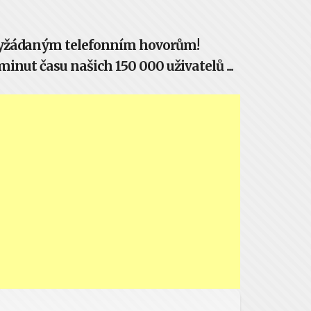
evyžádaným telefonním hovorům!
inut času našich 150 000 uživatelů ...