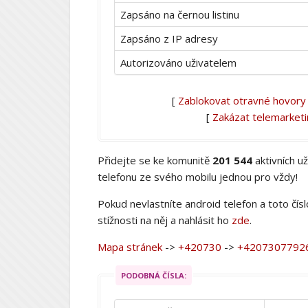
Zapsáno na černou listinu
Zapsáno z IP adresy
Autorizováno uživatelem
[
Zablokovat otravné hovory
[
Zakázat telemarket
Přidejte se ke komunitě
201 544
aktivních u
telefonu ze svého mobilu jednou pro vždy!
Pokud nevlastníte android telefon a toto čís
stížnosti na něj a nahlásit ho
zde
.
Mapa stránek
->
+420730
->
+4207307792
PODOBNÁ ČÍSLA: