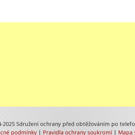
-2025 Sdružení ochrany před obtěžováním po telefon
cné podmínky
|
Pravidla ochrany soukromí
|
Mapa 