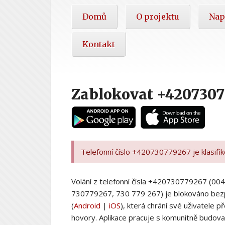
Hlavní
Domů
O projektu
Nap
nabídka
Kontakt
Zablokovat +4207307
Telefonní číslo +420730779267 je klasifi
Volání z telefonní čísla +420730779267 (
730779267, 730 779 267) je blokováno bez
(
Android
|
iOS
), která chrání své uživatele
hovory. Aplikace pracuje s komunitně budovan