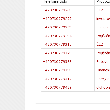
Telefonní číslo
Provozo
+420730779268
ČEZ
+420730779279
investo
+420730779293
Energie
+420730779294
Pojištěn
+420730779315
ČEZ
+420730779379
Pojištěn
+420730779388
Fotovol
+420730779398
Finanční
+420730779412
Energie
+420730779429
dluhopi