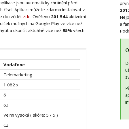
 aplikace jsou automaticky chránění před
prvn
 čísel. Aplikaci můžete zdarma instalovat z
201
ete dozvědět
zde
. Ověřeno
201 544
aktivními
Nejp
diček možných na Google Play ve více než
a fa
ytit a ukončit aktuálně více než
95%
všech
Podr
O
D
Vodafone
uš
Telemarketing
s
1 082 x
Př
6
a
in
63
Velmi vysoká ( skóre: 5 / 5 )
CZ