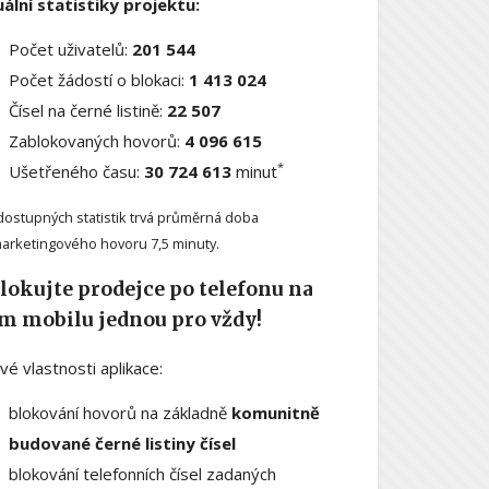
ální statistiky projektu:
Počet uživatelů:
201 544
Počet žádostí o blokaci:
1 413 024
Čísel na černé listině:
22 507
Zablokovaných hovorů:
4 096 615
*
Ušetřeného času:
30 724 613
minut
dostupných statistik trvá průměrná doba
arketingového hovoru 7,5 minuty.
lokujte prodejce po telefonu na
m mobilu jednou pro vždy!
ové vlastnosti aplikace:
blokování hovorů na základně
komunitně
budované černé listiny čísel
blokování telefonních čísel zadaných