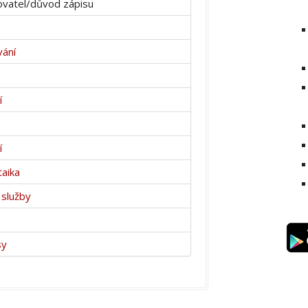
vatel/důvod zápisu
vání
í
í
taika
 služby
sy