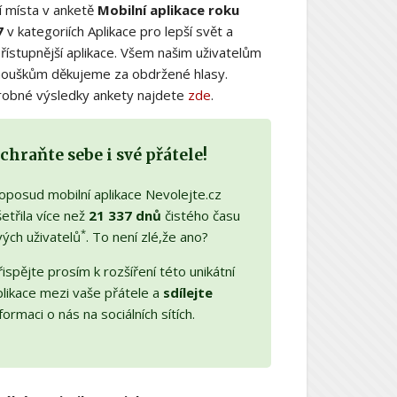
í místa v anketě
Mobilní aplikace roku
7
v kategoriích Aplikace pro lepší svět a
řístupnější aplikace. Všem našim uživatelům
nouškům děkujeme za obdržené hlasy.
obné výsledky ankety najdete
zde
.
chraňte sebe i své přátele!
oposud mobilní aplikace Nevolejte.cz
etřila více než
21 337 dnů
čistého času
*
vých uživatelů
. To není zlé,že ano?
ispějte prosím k rozšíření této unikátní
plikace mezi vaše přátele a
sdílejte
formaci o nás na sociálních sítích.