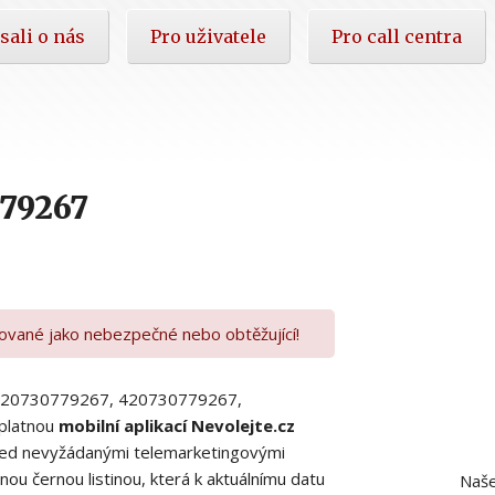
sali o nás
Pro uživatele
Pro call centra
79267
kované jako nebezpečné nebo obtěžující!
00420730779267, 420730779267,
platnou
mobilní aplikací Nevolejte.cz
 před nevyžádanými telemarketingovými
ou černou listinou, která k aktuálnímu datu
Naše