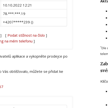
Aktu
10.10.2022 12:21
78.***.***.19
+4207*****239 ()
] [
Podat stížnost na číslo
]
ing na mém telefonu
]
*
Dle 
telem
živatelů aplikace a vykopněte prodejce po
Zab
své
lo Vás obtěžovalo, můžete se přidat ke
Klíč
67