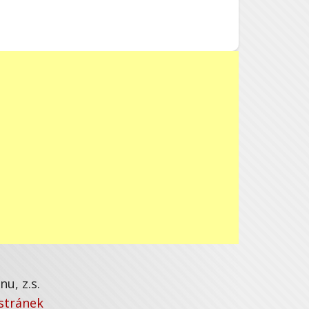
u, z.s.
stránek