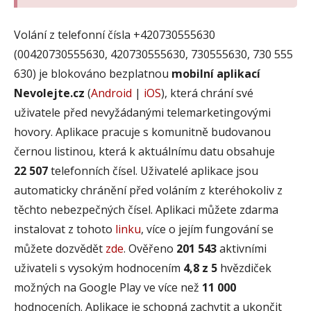
Volání z telefonní čísla +420730555630
(00420730555630, 420730555630, 730555630, 730 555
630) je blokováno bezplatnou
mobilní aplikací
Nevolejte.cz
(
Android
|
iOS
), která chrání své
uživatele před nevyžádanými telemarketingovými
hovory. Aplikace pracuje s komunitně budovanou
černou listinou, která k aktuálnímu datu obsahuje
22 507
telefonních čísel. Uživatelé aplikace jsou
automaticky chránění před voláním z kteréhokoliv z
těchto nebezpečných čísel. Aplikaci můžete zdarma
instalovat z tohoto
linku
, více o jejím fungování se
můžete dozvědět
zde
. Ověřeno
201 543
aktivními
uživateli s vysokým hodnocením
4,8 z 5
hvězdiček
možných na Google Play ve více než
11 000
hodnoceních. Aplikace je schopná zachytit a ukončit