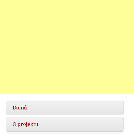
Hlavní
Domů
nabídka
O projektu