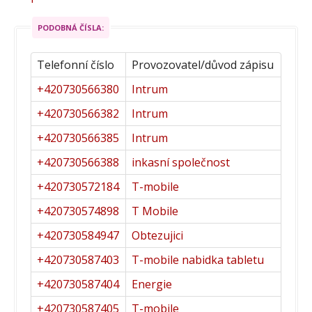
PODOBNÁ ČÍSLA:
Telefonní číslo
Provozovatel/důvod zápisu
+420730566380
Intrum
+420730566382
Intrum
+420730566385
Intrum
+420730566388
inkasní společnost
+420730572184
T-mobile
+420730574898
T Mobile
+420730584947
Obtezujici
+420730587403
T-mobile nabidka tabletu
+420730587404
Energie
+420730587405
T-mobile