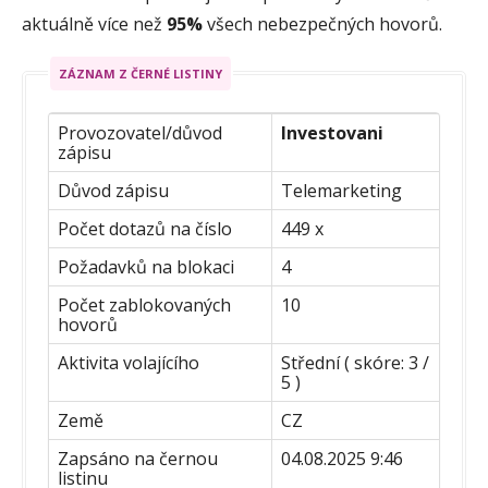
aktuálně více než
95%
všech nebezpečných hovorů.
ZÁZNAM Z ČERNÉ LISTINY
Provozovatel/důvod
Investovani
zápisu
Důvod zápisu
Telemarketing
Počet dotazů na číslo
449 x
Požadavků na blokaci
4
Počet zablokovaných
10
hovorů
Aktivita volajícího
Střední ( skóre: 3 /
5 )
Země
CZ
Zapsáno na černou
04.08.2025 9:46
listinu