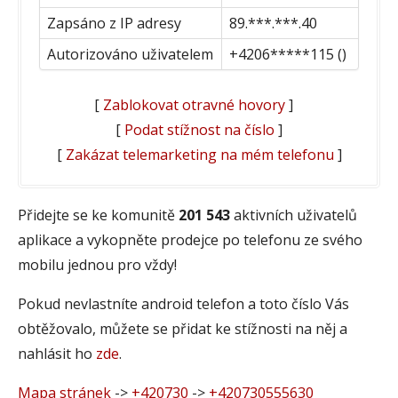
Zapsáno z IP adresy
89.***.***.40
Autorizováno uživatelem
+4206*****115 ()
[
Zablokovat otravné hovory
]
[
Podat stížnost na číslo
]
[
Zakázat telemarketing na mém telefonu
]
Přidejte se ke komunitě
201 543
aktivních uživatelů
aplikace a vykopněte prodejce po telefonu ze svého
mobilu jednou pro vždy!
Pokud nevlastníte android telefon a toto číslo Vás
obtěžovalo, můžete se přidat ke stížnosti na něj a
nahlásit ho
zde
.
Mapa stránek
->
+420730
->
+420730555630