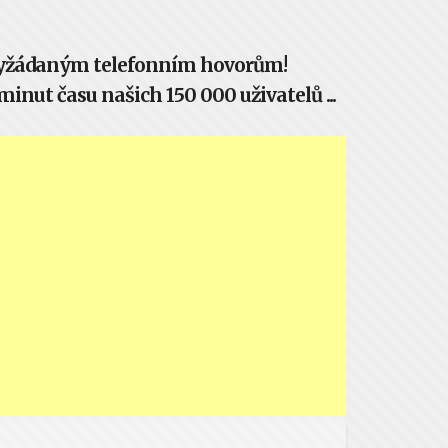
evyžádaným telefonním hovorům!
inut času našich 150 000 uživatelů ...