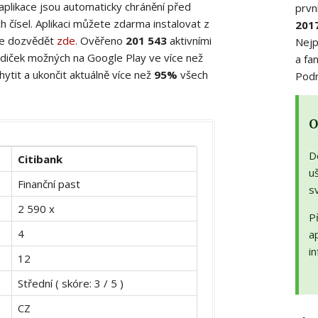
 aplikace jsou automaticky chránění před
prvn
 čísel. Aplikaci můžete zdarma instalovat z
201
ete dozvědět
zde
. Ověřeno
201 543
aktivními
Nejp
diček možných na Google Play ve více než
a fa
ytit a ukončit aktuálně více než
95%
všech
Podr
O
D
Citibank
uš
Finanční past
s
2 590 x
Př
4
a
in
12
Střední ( skóre: 3 / 5 )
CZ