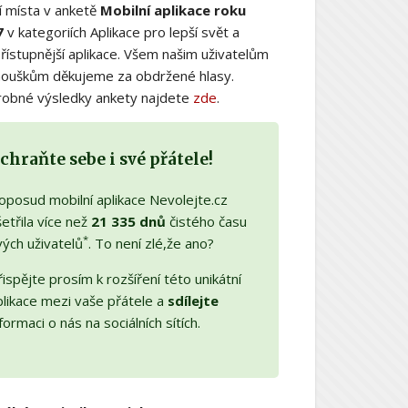
í místa v anketě
Mobilní aplikace roku
7
v kategoriích Aplikace pro lepší svět a
řístupnější aplikace. Všem našim uživatelům
nouškům děkujeme za obdržené hlasy.
obné výsledky ankety najdete
zde
.
chraňte sebe i své přátele!
oposud mobilní aplikace Nevolejte.cz
etřila více než
21 335 dnů
čistého času
*
vých uživatelů
. To není zlé,že ano?
ispějte prosím k rozšíření této unikátní
plikace mezi vaše přátele a
sdílejte
formaci o nás na sociálních sítích.