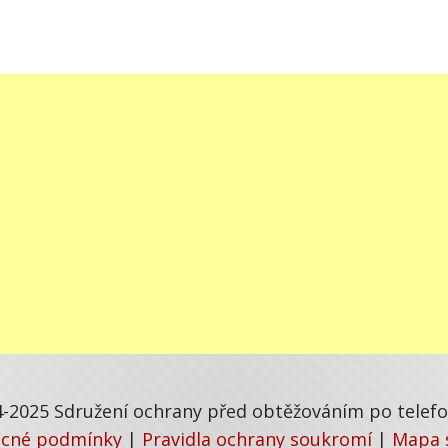
-2025 Sdružení ochrany před obtěžováním po telefon
cné podmínky
|
Pravidla ochrany soukromí
|
Mapa 