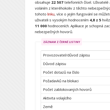
obsahuje
22 507
telefonních čísel. Uživatelé
voláním z kteréhokoliv z těchto nebezpečných
tohoto
linku
, více o jejím fungování se můž
uživateli s vysokým hodnocením
4,8 z 5
hvěz
11 000
hodnoceních. Aplikace je schopná zach
nebezpečných hovorů.
ZÁZNAM Z ČERNÉ LISTINY
Provozovatel/důvod zápisu
Důvod zápisu
Počet dotazů na číslo
Požadavků na blokaci
Počet zablokovaných hovorů
Aktivita volajícího
Země