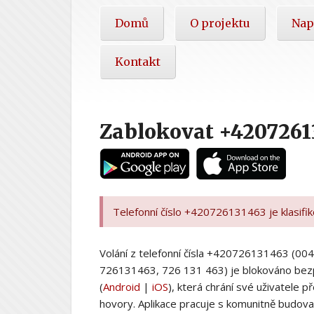
Hlavní
Domů
O projektu
Nap
nabídka
Kontakt
Zablokovat +4207261
Telefonní číslo +420726131463 je klasifi
Volání z telefonní čísla +420726131463 (
726131463, 726 131 463) je blokováno bez
(
Android
|
iOS
), která chrání své uživatele
hovory. Aplikace pracuje s komunitně budovan