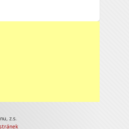
u, z.s.
stránek