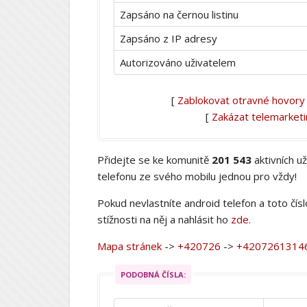
Zapsáno na černou listinu
Zapsáno z IP adresy
Autorizováno uživatelem
[
Zablokovat otravné hovory
[
Zakázat telemarket
Přidejte se ke komunitě
201 543
aktivních u
telefonu ze svého mobilu jednou pro vždy!
Pokud nevlastníte android telefon a toto čís
stížnosti na něj a nahlásit ho
zde
.
Mapa stránek
->
+420726
->
+4207261314
PODOBNÁ ČÍSLA: