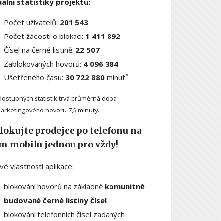
ální statistiky projektu:
Počet uživatelů:
201 543
Počet žádostí o blokaci:
1 411 892
Čísel na černé listině:
22 507
Zablokovaných hovorů:
4 096 384
*
Ušetřeného času:
30 722 880
minut
dostupných statistik trvá průměrná doba
arketingového hovoru 7,5 minuty.
lokujte prodejce po telefonu na
m mobilu jednou pro vždy!
ové vlastnosti aplikace:
blokování hovorů na základně
komunitně
budované černé listiny čísel
blokování telefonních čísel zadaných