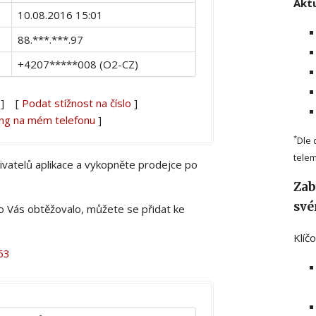
Aktu
10.08.2016 15:01
88.***.***.97
+4207*****008 (O2-CZ)
] [
Podat stížnost na číslo
]
ing na mém telefonu
]
*
Dle 
telem
živatelů aplikace a vykopněte prodejce po
Zab
své
lo Vás obtěžovalo, můžete se přidat ke
Klíč
63