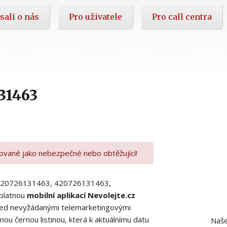
sali o nás
Pro uživatele
Pro call centra
31463
kované jako nebezpečné nebo obtěžující!
00420726131463, 420726131463,
platnou
mobilní aplikací Nevolejte.cz
 před nevyžádanými telemarketingovými
ou černou listinou, která k aktuálnímu datu
Naše