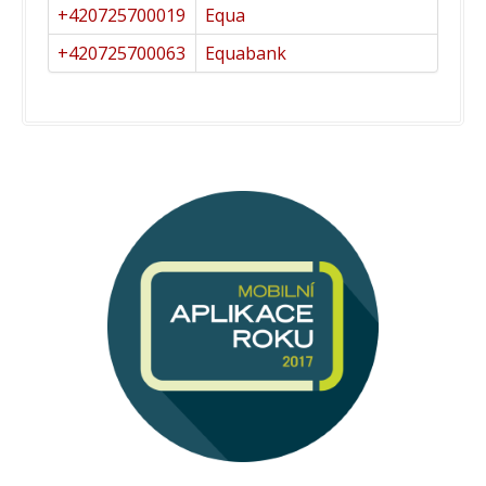
+420725700019
Equa
+420725700063
Equabank