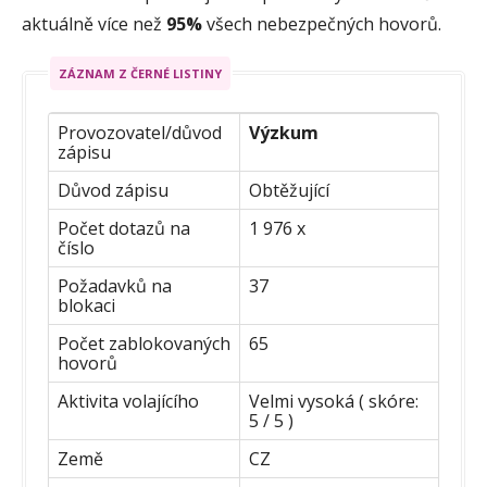
aktuálně více než
95%
všech nebezpečných hovorů.
ZÁZNAM Z ČERNÉ LISTINY
Provozovatel/důvod
Výzkum
zápisu
Důvod zápisu
Obtěžující
Počet dotazů na
1 976 x
číslo
Požadavků na
37
blokaci
Počet zablokovaných
65
hovorů
Aktivita volajícího
Velmi vysoká ( skóre:
5 / 5 )
Země
CZ