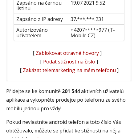
Zapsáno na černou
19.07.2021 9:52
listinu
Zapsáno z IP adresy
37.***.***.231
Autorizováno
+4207*****977 (T-
uživatelem
Mobile CZ)
[
Zablokovat otravné hovory
]
[
Podat stížnost na číslo
]
[
Zakázat telemarketing na mém telefonu
]
Přidejte se ke komunitě
201 544
aktivních uživatelů
aplikace a vykopněte prodejce po telefonu ze svého
mobilu jednou pro vždy!
Pokud nevlastníte android telefon a toto číslo Vás
obtěžovalo, můžete se přidat ke stížnosti na něj a