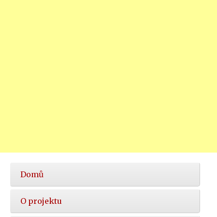
Hlavní
Domů
nabídka
O projektu