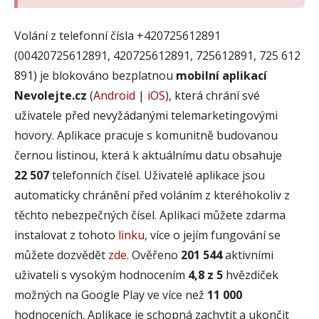
Volání z telefonní čísla +420725612891
(00420725612891, 420725612891, 725612891, 725 612
891) je blokováno bezplatnou
mobilní aplikací
Nevolejte.cz
(
Android
|
iOS
), která chrání své
uživatele před nevyžádanými telemarketingovými
hovory. Aplikace pracuje s komunitně budovanou
černou listinou, která k aktuálnímu datu obsahuje
22 507
telefonních čísel. Uživatelé aplikace jsou
automaticky chránění před voláním z kteréhokoliv z
těchto nebezpečných čísel. Aplikaci můžete zdarma
instalovat z tohoto
linku
, více o jejím fungování se
můžete dozvědět
zde
. Ověřeno
201 544
aktivními
uživateli s vysokým hodnocením
4,8 z 5
hvězdiček
možných na Google Play ve více než
11 000
hodnoceních. Aplikace je schopná zachytit a ukončit