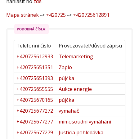
nahlásit ho
zde
.
Mapa stránek
->
+420725
->
+420725612891
PODOBNÁ ČÍSLA:
Telefonní číslo
Provozovatel/důvod zápisu
+420725612933
Telemarketing
+420725651351
Zaplo
+420725651393
půjčka
+420725655555
Aukce energie
+420725670165
půjčka
+420725677272
vymahač
+420725677277
mimosoudní vymáhání
+420725677279
Justicia pohledávka