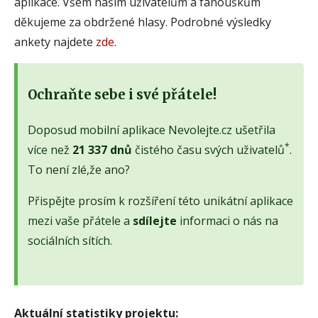
aplikace. Všem našim uživatelům a fanouškům
děkujeme za obdržené hlasy. Podrobné výsledky
ankety najdete
zde
.
Ochraňte sebe i své přátele!
Doposud mobilní aplikace Nevolejte.cz ušetřila
*
více než
21 337 dnů
čistého času svých uživatelů
.
To není zlé,že ano?
Přispějte prosím k rozšíření této unikátní aplikace
mezi vaše přátele a
sdílejte
informaci o nás na
sociálních sítích.
Aktuální statistiky projektu: