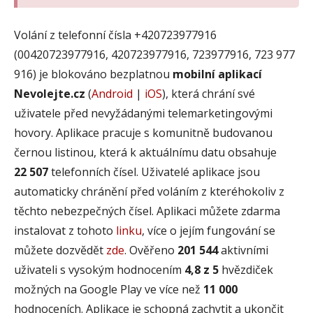
Volání z telefonní čísla +420723977916
(00420723977916, 420723977916, 723977916, 723 977
916) je blokováno bezplatnou
mobilní aplikací
Nevolejte.cz
(
Android
|
iOS
), která chrání své
uživatele před nevyžádanými telemarketingovými
hovory. Aplikace pracuje s komunitně budovanou
černou listinou, která k aktuálnímu datu obsahuje
22 507
telefonních čísel. Uživatelé aplikace jsou
automaticky chránění před voláním z kteréhokoliv z
těchto nebezpečných čísel. Aplikaci můžete zdarma
instalovat z tohoto
linku
, více o jejím fungování se
můžete dozvědět
zde
. Ověřeno
201 544
aktivními
uživateli s vysokým hodnocením
4,8 z 5
hvězdiček
možných na Google Play ve více než
11 000
hodnoceních. Aplikace je schopná zachytit a ukončit