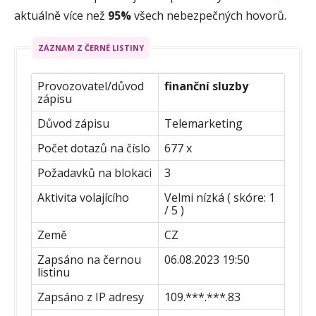
aktuálně více než
95%
všech nebezpečných hovorů.
ZÁZNAM Z ČERNÉ LISTINY
Provozovatel/důvod
finanční sluzby
zápisu
Důvod zápisu
Telemarketing
Počet dotazů na číslo
677 x
Požadavků na blokaci
3
Aktivita volajícího
Velmi nízká ( skóre: 1
/ 5 )
Země
CZ
Zapsáno na černou
06.08.2023 19:50
listinu
Zapsáno z IP adresy
109.***.***.83