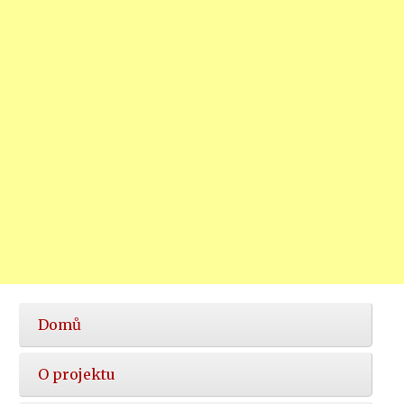
Hlavní
Domů
nabídka
O projektu