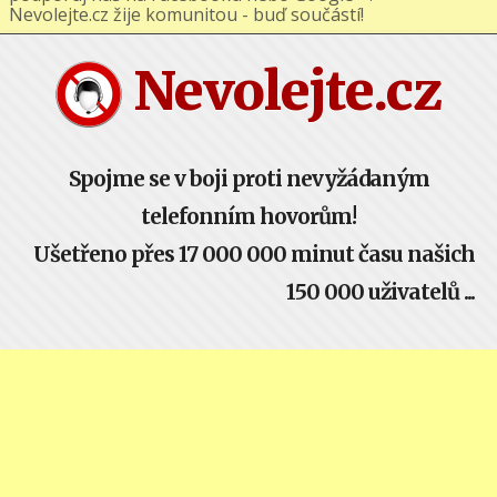
podporuj nás na Facebooku nebo Google+ !
Nevolejte.cz žije komunitou - buď součástí!
Nevolejte.cz
Spojme se v boji proti nevyžádaným
telefonním hovorům!
Ušetřeno přes 17 000 000 minut času našich
150 000 uživatelů ...