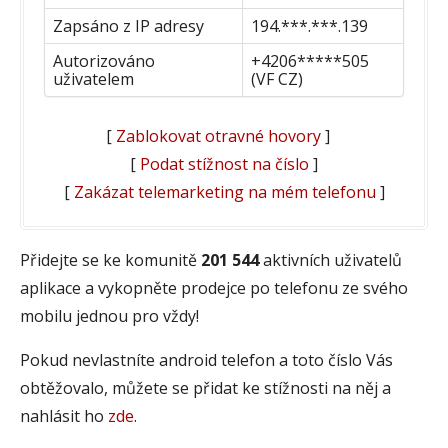
Zapsáno z IP adresy
194.***.***.139
Autorizováno
+4206*****505
uživatelem
(VF CZ)
[
Zablokovat otravné hovory
]
[
Podat stížnost na číslo
]
[
Zakázat telemarketing na mém telefonu
]
Přidejte se ke komunitě
201 544
aktivních uživatelů
aplikace a vykopněte prodejce po telefonu ze svého
mobilu jednou pro vždy!
Pokud nevlastníte android telefon a toto číslo Vás
obtěžovalo, můžete se přidat ke stížnosti na něj a
nahlásit ho
zde
.