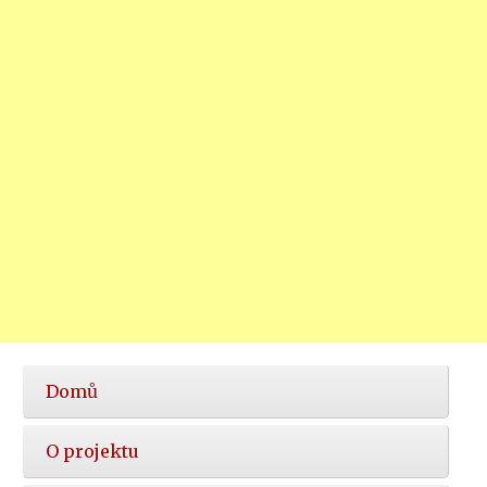
Hlavní
Domů
nabídka
O projektu