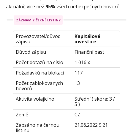
aktuálně více než
95%
všech nebezpečných hovorů.
ZÁZNAM Z ČERNÉ LISTINY
Provozovatel/důvod
Kapitálové
zápisu
investice
Důvod zápisu
Finanční past
Počet dotazů na číslo
1 016 x
Požadavků na blokaci
117
Počet zablokovaných
13
hovorů
Aktivita volajícího
Střední ( skóre: 3 /
5 )
Země
CZ
Zapsáno na černou
21.06.2022 9:21
listinu