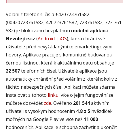
Volání z telefonní čísla +420723761582
(00420723761582, 420723761582, 723761582, 723 761
582) je blokováno bezplatnou
mobilní aplikací
Nevolejte.cz
(
Android
|
iOS
), která chrání své
uživatele před nevyžádanými telemarketingovými
hovory. Aplikace pracuje s komunitně budovanou
černou listinou, která k aktuálnímu datu obsahuje
22 507
telefonních čísel. Uživatelé aplikace jsou
automaticky chránění před voláním z kteréhokoliv z
těchto nebezpečných čísel. Aplikaci můžete zdarma
instalovat z tohoto
linku
, více o jejím fungování se
můžete dozvědět
zde
. Ověřeno
201 544
aktivními
uživateli s vysokým hodnocením
4,8 z 5
hvězdiček
možných na Google Play ve více než
11 000
hodnoceních. Aplikace je schopná zachytit a ukončit