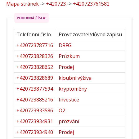
Mapa stránek
->
+420723
->
+420723761582
PODOBNÁ ČÍSLA:
Telefonní číslo
Provozovatel/důvod zápisu
+420723787716
DRFG
+420723828326
Průzkum
+420723828652
Prodej
+420723828689
kloubní výživa
+420723877594
kryptoměny
+420723885216
Investice
+420723933586
O2
+420723934931
prozvání
+420723934940
Prodej