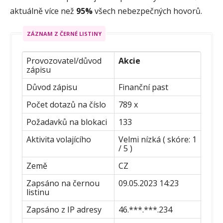
aktuálně více než
95%
všech nebezpečných hovorů.
ZÁZNAM Z ČERNÉ LISTINY
Provozovatel/důvod
Akcie
zápisu
Důvod zápisu
Finanční past
Počet dotazů na číslo
789 x
Požadavků na blokaci
133
Aktivita volajícího
Velmi nízká ( skóre: 1
/ 5 )
Země
CZ
Zapsáno na černou
09.05.2023 14:23
listinu
Zapsáno z IP adresy
46.***.***.234