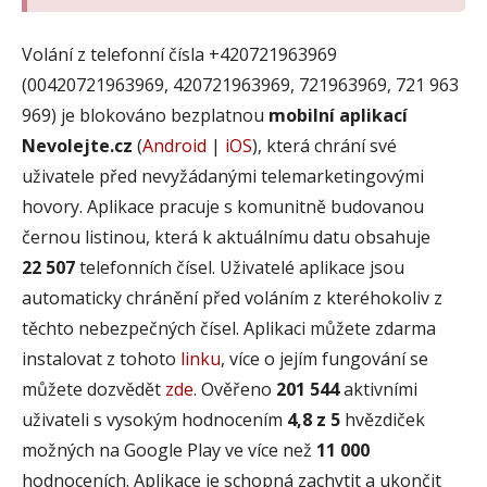
Volání z telefonní čísla +420721963969
(00420721963969, 420721963969, 721963969, 721 963
969) je blokováno bezplatnou
mobilní aplikací
Nevolejte.cz
(
Android
|
iOS
), která chrání své
uživatele před nevyžádanými telemarketingovými
hovory. Aplikace pracuje s komunitně budovanou
černou listinou, která k aktuálnímu datu obsahuje
22 507
telefonních čísel. Uživatelé aplikace jsou
automaticky chránění před voláním z kteréhokoliv z
těchto nebezpečných čísel. Aplikaci můžete zdarma
instalovat z tohoto
linku
, více o jejím fungování se
můžete dozvědět
zde
. Ověřeno
201 544
aktivními
uživateli s vysokým hodnocením
4,8 z 5
hvězdiček
možných na Google Play ve více než
11 000
hodnoceních. Aplikace je schopná zachytit a ukončit