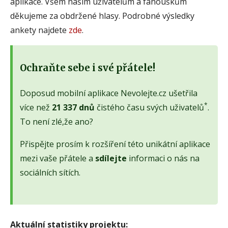
aplikace. Všem našim uživatelům a fanouškům
děkujeme za obdržené hlasy. Podrobné výsledky
ankety najdete
zde
.
Ochraňte sebe i své přátele!
Doposud mobilní aplikace Nevolejte.cz ušetřila
*
více než
21 337 dnů
čistého času svých uživatelů
.
To není zlé,že ano?
Přispějte prosím k rozšíření této unikátní aplikace
mezi vaše přátele a
sdílejte
informaci o nás na
sociálních sítích.
Aktuální statistiky projektu: