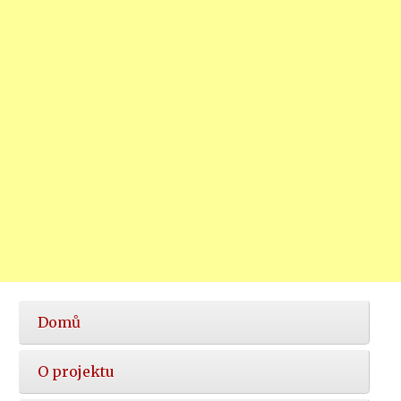
Hlavní
Domů
nabídka
O projektu