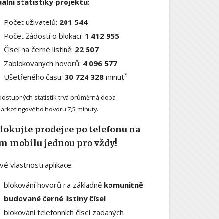
ální statistiky projektu:
Počet uživatelů:
201 544
Počet žádostí o blokaci:
1 412 955
Čísel na černé listině:
22 507
Zablokovaných hovorů:
4 096 577
*
Ušetřeného času:
30 724 328
minut
dostupných statistik trvá průměrná doba
arketingového hovoru 7,5 minuty.
lokujte prodejce po telefonu na
m mobilu jednou pro vždy!
ové vlastnosti aplikace:
blokování hovorů na základně
komunitně
budované černé listiny čísel
blokování telefonních čísel zadaných