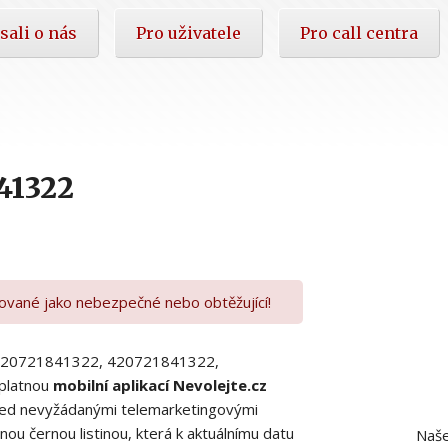
sali o nás
Pro uživatele
Pro call centra
41322
kované jako nebezpečné nebo obtěžující!
00420721841322, 420721841322,
platnou
mobilní aplikací Nevolejte.cz
 před nevyžádanými telemarketingovými
ou černou listinou, která k aktuálnímu datu
Naše