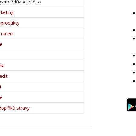
vatel/důvod zápisu
keting
i produkty
 ručení
ce
vna
edit
í
ce
doplňků stravy