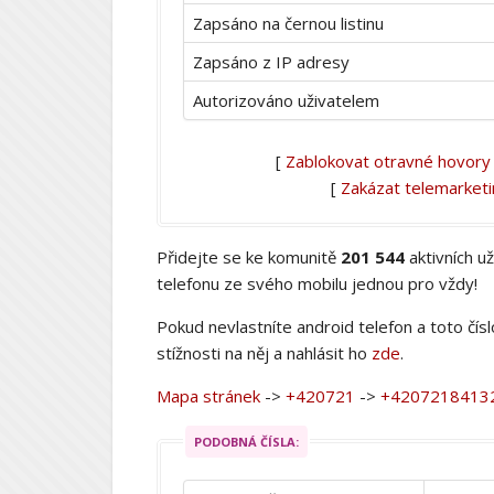
Zapsáno na černou listinu
Zapsáno z IP adresy
Autorizováno uživatelem
[
Zablokovat otravné hovory
[
Zakázat telemarket
Přidejte se ke komunitě
201 544
aktivních u
telefonu ze svého mobilu jednou pro vždy!
Pokud nevlastníte android telefon a toto čís
stížnosti na něj a nahlásit ho
zde
.
Mapa stránek
->
+420721
->
+4207218413
PODOBNÁ ČÍSLA: