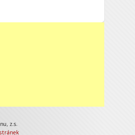
u, z.s.
stránek