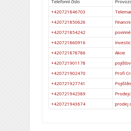
Telefonní číslo
Provozo
+420721846703
Telemar
+420721850626
Financn
+420721854242
povinné
+420721860916
Investi
+420721878786
Akcie
+420721901178
pojišťo
+420721902470
Profi Cr
+420721927741
Pojištěn
+420721942389
Prodej
+420721943674
prodej 