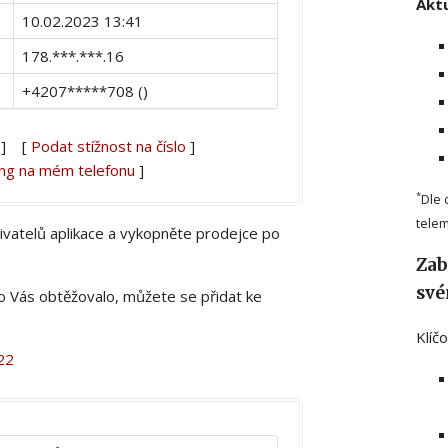
Aktu
10.02.2023 13:41
178.***.***.16
+4207*****708 ()
] [
Podat stížnost na číslo
]
ing na mém telefonu
]
*
Dle 
telem
živatelů aplikace a vykopněte prodejce po
Zab
své
lo Vás obtěžovalo, můžete se přidat ke
Klíč
22