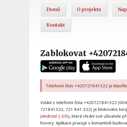
Hlavní
Domů
O projektu
Nap
nabídka
Kontakt
Zablokovat +4207218
Telefonní číslo +420721841322 je klasifi
Volání z telefonní čísla +420721841322 (
721841322, 721 841 322) je blokováno bez
(
Android
|
iOS
), která chrání své uživatele
hovory. Aplikace pracuje s komunitně budovan