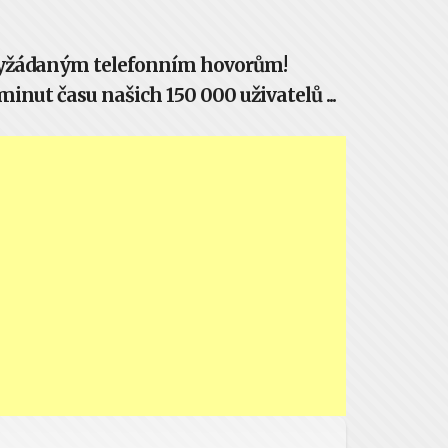
evyžádaným telefonním hovorům!
inut času našich 150 000 uživatelů ...