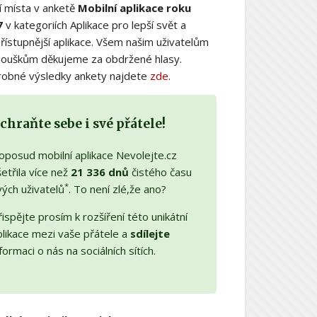
í místa v anketě
Mobilní aplikace roku
7
v kategoriích Aplikace pro lepší svět a
řístupnější aplikace. Všem našim uživatelům
nouškům děkujeme za obdržené hlasy.
obné výsledky ankety najdete
zde
.
chraňte sebe i své přátele!
oposud mobilní aplikace Nevolejte.cz
etřila více než
21 336 dnů
čistého času
*
vých uživatelů
. To není zlé,že ano?
ispějte prosím k rozšíření této unikátní
plikace mezi vaše přátele a
sdílejte
formaci o nás na sociálních sítích.