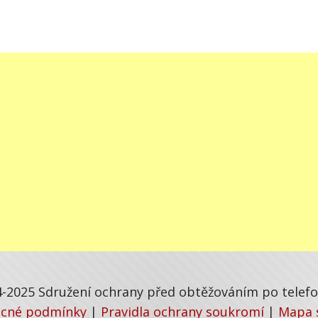
-2025 Sdružení ochrany před obtěžováním po telefon
cné podmínky
|
Pravidla ochrany soukromí
|
Mapa 