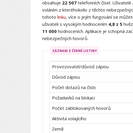
obsahuje
22 507
telefonních čísel. Uživatelé
voláním z kteréhokoliv z těchto nebezpečných
tohoto
linku
, více o jejím fungování se můž
uživateli s vysokým hodnocením
4,8 z 5
hvěz
11 000
hodnoceních. Aplikace je schopná zach
nebezpečných hovorů.
ZÁZNAM Z ČERNÉ LISTINY
Provozovatel/důvod zápisu
Důvod zápisu
Počet dotazů na číslo
Požadavků na blokaci
Počet zablokovaných hovorů
Aktivita volajícího
Země