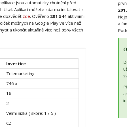
 aplikace jsou automaticky chránění před
prvn
 čísel. Aplikaci můžete zdarma instalovat z
201
ete dozvědět
zde
. Ověřeno
201 544
aktivními
Nejp
diček možných na Google Play ve více než
a fa
ytit a ukončit aktuálně více než
95%
všech
Podr
O
D
Investice
uš
Telemarketing
s
746 x
Př
16
a
in
2
Velmi nízká ( skóre: 1 / 5 )
CZ