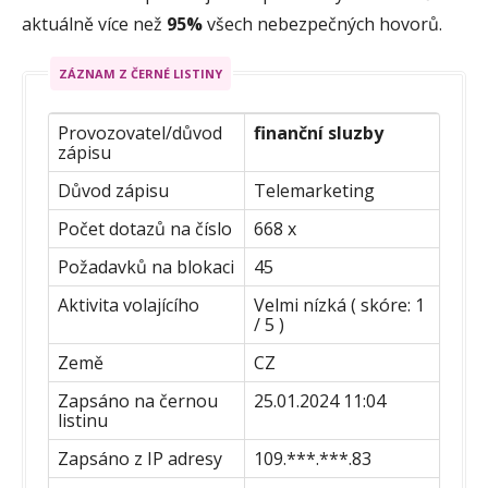
aktuálně více než
95%
všech nebezpečných hovorů.
ZÁZNAM Z ČERNÉ LISTINY
Provozovatel/důvod
finanční sluzby
zápisu
Důvod zápisu
Telemarketing
Počet dotazů na číslo
668 x
Požadavků na blokaci
45
Aktivita volajícího
Velmi nízká ( skóre: 1
/ 5 )
Země
CZ
Zapsáno na černou
25.01.2024 11:04
listinu
Zapsáno z IP adresy
109.***.***.83