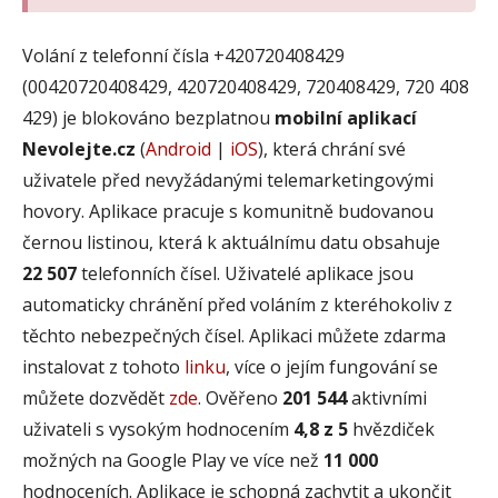
Volání z telefonní čísla +420720408429
(00420720408429, 420720408429, 720408429, 720 408
429) je blokováno bezplatnou
mobilní aplikací
Nevolejte.cz
(
Android
|
iOS
), která chrání své
uživatele před nevyžádanými telemarketingovými
hovory. Aplikace pracuje s komunitně budovanou
černou listinou, která k aktuálnímu datu obsahuje
22 507
telefonních čísel. Uživatelé aplikace jsou
automaticky chránění před voláním z kteréhokoliv z
těchto nebezpečných čísel. Aplikaci můžete zdarma
instalovat z tohoto
linku
, více o jejím fungování se
můžete dozvědět
zde
. Ověřeno
201 544
aktivními
uživateli s vysokým hodnocením
4,8 z 5
hvězdiček
možných na Google Play ve více než
11 000
hodnoceních. Aplikace je schopná zachytit a ukončit