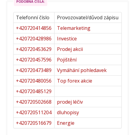
PODOBNÁ ČÍSLA:
Telefonní číslo
Provozovatel/důvod zápisu
+420720414856
Telemarketing
+420720428986
Investice
+420720453629
Prodej akcii
+420720457596
Pojištění
+420720473489
Vymáhání pohledavek
+420720480056
Top forex akcie
+420720485129
+420720502668
prodej léčiv
+420720511204
dluhopisy
+420720516679
Energie