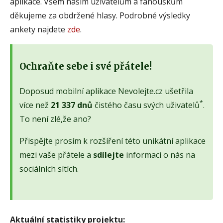
aplikace. Všem našim uživatelům a fanouškům
děkujeme za obdržené hlasy. Podrobné výsledky
ankety najdete
zde
.
Ochraňte sebe i své přátele!
Doposud mobilní aplikace Nevolejte.cz ušetřila
*
více než
21 337 dnů
čistého času svých uživatelů
.
To není zlé,že ano?
Přispějte prosím k rozšíření této unikátní aplikace
mezi vaše přátele a
sdílejte
informaci o nás na
sociálních sítích.
Aktuální statistiky projektu: