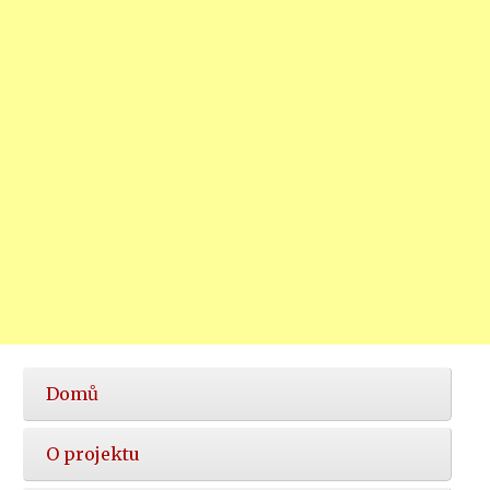
Hlavní
Domů
nabídka
O projektu