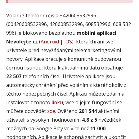
Volání z telefonní čísla +420608532996
(00420608532996, 420608532996, 608532996, 608 532
996) je blokováno bezplatnou
mobilní aplikací
Nevolejte.cz
(
Android
|
iOS
), která chrání své
uživatele před nevyžádanými telemarketingovými
hovory. Aplikace pracuje s komunitně budovanou
černou listinou, která k aktuálnímu datu obsahuje
22 507
telefonních čísel. Uživatelé aplikace jsou
automaticky chránění před voláním z kteréhokoliv z
těchto nebezpečných čísel. Aplikaci můžete zdarma
instalovat z tohoto
linku
, více o jejím fungování se
můžete dozvědět
zde
. Ověřeno
201 544
aktivními
uživateli s vysokým hodnocením
4,8 z 5
hvězdiček
možných na Google Play ve více než
11 000
hodnoceních. Aplikace je schopná zachytit a ukončit