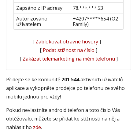
Zapsáno z IP adresy
78.***.***.53
Autorizováno
+4207*****654 (O2
uživatelem
Family)
[
Zablokovat otravné hovory
]
[
Podat stížnost na číslo
]
[
Zakázat telemarketing na mém telefonu
]
Přidejte se ke komunitě
201 544
aktivních uživatelů
aplikace a vykopněte prodejce po telefonu ze svého
mobilu jednou pro vždy!
Pokud nevlastníte android telefon a toto číslo Vás
obtěžovalo, můžete se přidat ke stížnosti na něj a
nahlásit ho
zde
.