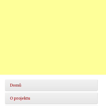
Hlavní
Domů
nabídka
O projektu