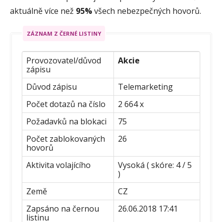
aktuálně více než
95%
všech nebezpečných hovorů.
ZÁZNAM Z ČERNÉ LISTINY
Provozovatel/důvod
Akcie
zápisu
Důvod zápisu
Telemarketing
Počet dotazů na číslo
2 664 x
Požadavků na blokaci
75
Počet zablokovaných
26
hovorů
Aktivita volajícího
Vysoká ( skóre: 4 / 5
)
Země
CZ
Zapsáno na černou
26.06.2018 17:41
listinu