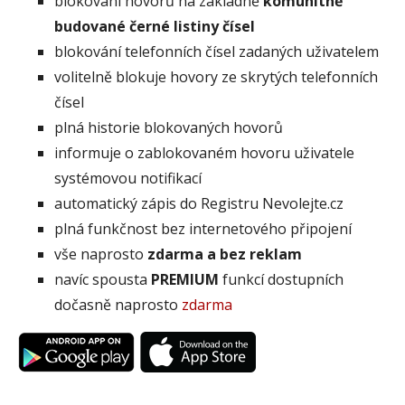
blokování hovorů na základně
komunitně
budované černé listiny čísel
blokování telefonních čísel zadaných uživatelem
volitelně blokuje hovory ze skrytých telefonních
čísel
plná historie blokovaných hovorů
informuje o zablokovaném hovoru uživatele
systémovou notifikací
automatický zápis do Registru Nevolejte.cz
plná funkčnost bez internetového připojení
vše naprosto
zdarma a bez reklam
navíc spousta
PREMIUM
funkcí dostupních
dočasně naprosto
zdarma