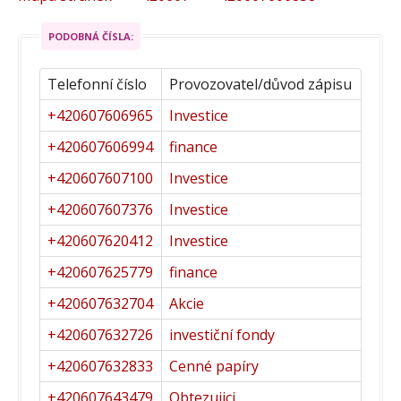
PODOBNÁ ČÍSLA:
Telefonní číslo
Provozovatel/důvod zápisu
+420607606965
Investice
+420607606994
finance
+420607607100
Investice
+420607607376
Investice
+420607620412
Investice
+420607625779
finance
+420607632704
Akcie
+420607632726
investiční fondy
+420607632833
Cenné papíry
+420607643479
Obtezujici