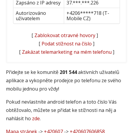
Zapsáno z IP adresy
37.***.***.226
Autorizováno
+4206*****718 (T-
uživatelem
Mobile CZ)
[
Zablokovat otravné hovory
]
[
Podat stížnost na číslo
]
[
Zakázat telemarketing na mém telefonu
]
Přidejte se ke komunitě
201 544
aktivních uživatelů
aplikace a vykopněte prodejce po telefonu ze svého
mobilu jednou pro vždy!
Pokud nevlastníte android telefon a toto číslo Vás
obtěžovalo, můžete se přidat ke stížnosti na něj a
nahlásit ho
zde
.
Mapa stránek
->
+420607
->
+420607606858