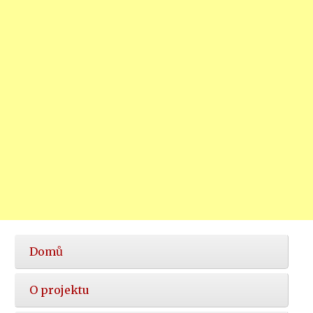
Hlavní
Domů
nabídka
O projektu