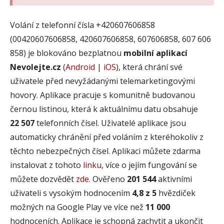
Volání z telefonní čísla +420607606858
(00420607606858, 420607606858, 607606858, 607 606
858) je blokováno bezplatnou
mobilní aplikací
Nevolejte.cz
(
Android
|
iOS
), která chrání své
uživatele před nevyžádanými telemarketingovými
hovory. Aplikace pracuje s komunitně budovanou
černou listinou, která k aktuálnímu datu obsahuje
22 507
telefonních čísel. Uživatelé aplikace jsou
automaticky chránění před voláním z kteréhokoliv z
těchto nebezpečných čísel. Aplikaci můžete zdarma
instalovat z tohoto
linku
, více o jejím fungování se
můžete dozvědět
zde
. Ověřeno
201 544
aktivními
uživateli s vysokým hodnocením
4,8 z 5
hvězdiček
možných na Google Play ve více než
11 000
hodnoceních. Aplikace je schopná zachytit a ukončit