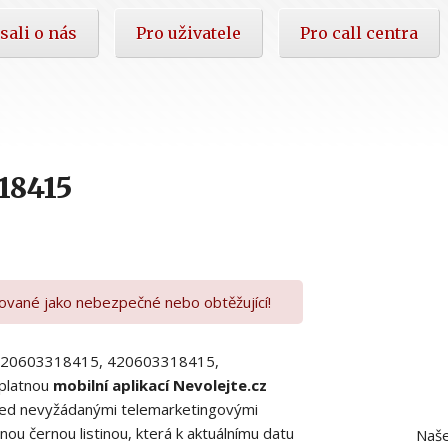
sali o nás
Pro uživatele
Pro call centra
18415
kované jako nebezpečné nebo obtěžující!
00420603318415, 420603318415,
platnou
mobilní aplikací Nevolejte.cz
 před nevyžádanými telemarketingovými
ou černou listinou, která k aktuálnímu datu
Naše