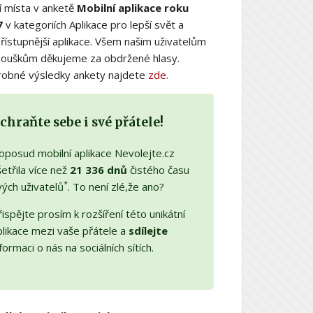
í místa v anketě
Mobilní aplikace roku
7
v kategoriích Aplikace pro lepší svět a
řístupnější aplikace. Všem našim uživatelům
nouškům děkujeme za obdržené hlasy.
obné výsledky ankety najdete
zde
.
chraňte sebe i své přátele!
oposud mobilní aplikace Nevolejte.cz
etřila více než
21 336 dnů
čistého času
*
vých uživatelů
. To není zlé,že ano?
ispějte prosím k rozšíření této unikátní
plikace mezi vaše přátele a
sdílejte
formaci o nás na sociálních sítích.