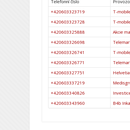
Telefonní číslo
Provozo
+420603323719
T-mobil
+420603323728
T-mobil
+420603325888
Akcie ma
+420603326698
Telemar
+420603326741
T-mobil
+420603326771
Telemar
+420603327751
Helveti
+420603337219
Medisgru
+420603340826
Investic
+420603343960
B4b Ink