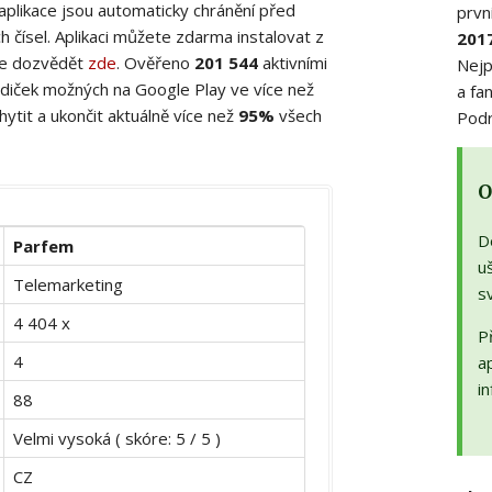
 aplikace jsou automaticky chránění před
prvn
 čísel. Aplikaci můžete zdarma instalovat z
201
ete dozvědět
zde
. Ověřeno
201 544
aktivními
Nejp
diček možných na Google Play ve více než
a fa
ytit a ukončit aktuálně více než
95%
všech
Podr
O
D
Parfem
uš
Telemarketing
s
4 404 x
Př
4
a
in
88
Velmi vysoká ( skóre: 5 / 5 )
CZ