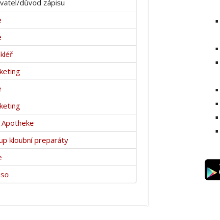
vatel/důvod zápisu
e
e
kléř
keting
e
keting
a Apotheke
p kloubní preparáty
e
aso