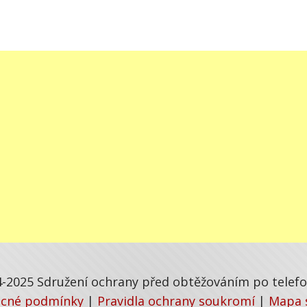
-2025 Sdružení ochrany před obtěžováním po telefon
cné podmínky
|
Pravidla ochrany soukromí
|
Mapa 