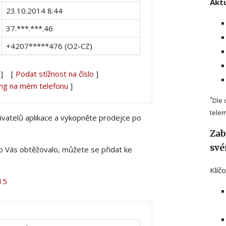
Aktu
23.10.2014 8:44
37.***.***.46
+4207*****476 (O2-CZ)
] [
Podat stížnost na číslo
]
ing na mém telefonu
]
*
Dle 
telem
živatelů aplikace a vykopněte prodejce po
Zab
své
lo Vás obtěžovalo, můžete se přidat ke
Klíč
15