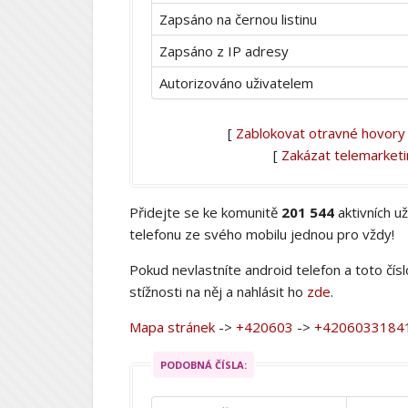
Zapsáno na černou listinu
Zapsáno z IP adresy
Autorizováno uživatelem
[
Zablokovat otravné hovory
[
Zakázat telemarket
Přidejte se ke komunitě
201 544
aktivních u
telefonu ze svého mobilu jednou pro vždy!
Pokud nevlastníte android telefon a toto čís
stížnosti na něj a nahlásit ho
zde
.
Mapa stránek
->
+420603
->
+4206033184
PODOBNÁ ČÍSLA: