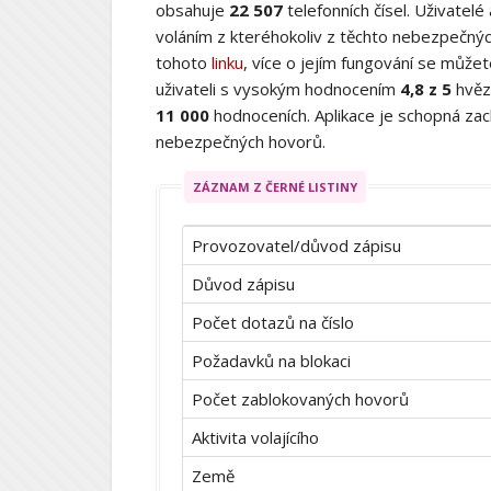
obsahuje
22 507
telefonních čísel. Uživatelé
voláním z kteréhokoliv z těchto nebezpečných
tohoto
linku
, více o jejím fungování se můž
uživateli s vysokým hodnocením
4,8 z 5
hvěz
11 000
hodnoceních. Aplikace je schopná zach
nebezpečných hovorů.
ZÁZNAM Z ČERNÉ LISTINY
Provozovatel/důvod zápisu
Důvod zápisu
Počet dotazů na číslo
Požadavků na blokaci
Počet zablokovaných hovorů
Aktivita volajícího
Země