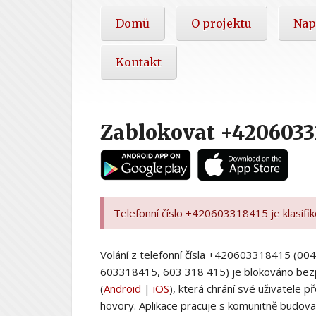
Hlavní
Domů
O projektu
Nap
nabídka
Kontakt
Zablokovat +4206033
Telefonní číslo +420603318415 je klasifi
Volání z telefonní čísla +420603318415 (
603318415, 603 318 415) je blokováno bez
(
Android
|
iOS
), která chrání své uživatele
hovory. Aplikace pracuje s komunitně budovan