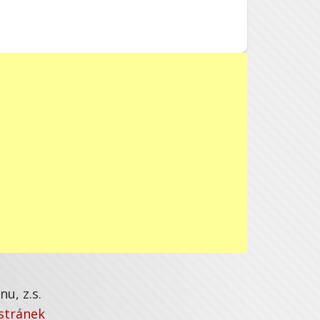
u, z.s.
stránek