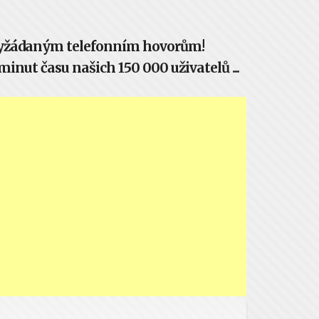
evyžádaným telefonním hovorům!
inut času našich 150 000 uživatelů ...