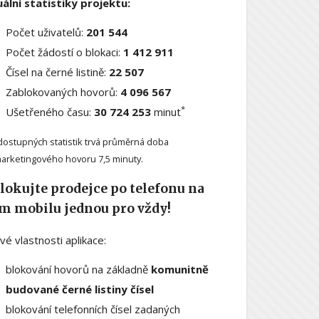
ální statistiky projektu:
Počet uživatelů:
201 544
Počet žádostí o blokaci:
1 412 911
Čísel na černé listině:
22 507
Zablokovaných hovorů:
4 096 567
*
Ušetřeného času:
30 724 253
minut
dostupných statistik trvá průměrná doba
arketingového hovoru 7,5 minuty.
lokujte prodejce po telefonu na
m mobilu jednou pro vždy!
ové vlastnosti aplikace:
blokování hovorů na základně
komunitně
budované černé listiny čísel
blokování telefonních čísel zadaných