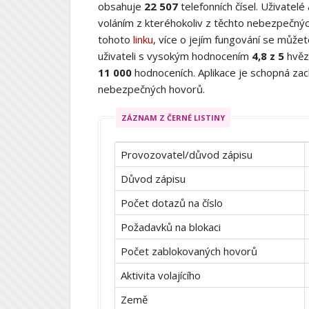
obsahuje
22 507
telefonních čísel. Uživatelé
voláním z kteréhokoliv z těchto nebezpečných
tohoto
linku
, více o jejím fungování se můž
uživateli s vysokým hodnocením
4,8 z 5
hvěz
11 000
hodnoceních. Aplikace je schopná zach
nebezpečných hovorů.
ZÁZNAM Z ČERNÉ LISTINY
Provozovatel/důvod zápisu
Důvod zápisu
Počet dotazů na číslo
Požadavků na blokaci
Počet zablokovaných hovorů
Aktivita volajícího
Země