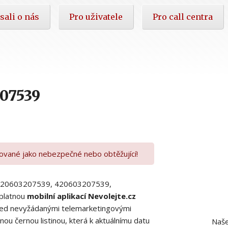
sali o nás
Pro uživatele
Pro call centra
07539
kované jako nebezpečné nebo obtěžující!
00420603207539, 420603207539,
platnou
mobilní aplikací Nevolejte.cz
 před nevyžádanými telemarketingovými
ou černou listinou, která k aktuálnímu datu
Naše