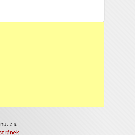
u, z.s.
stránek