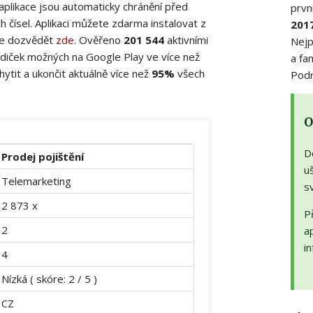
 aplikace jsou automaticky chránění před
prvn
 čísel. Aplikaci můžete zdarma instalovat z
201
ete dozvědět
zde
. Ověřeno
201 544
aktivními
Nejp
diček možných na Google Play ve více než
a fa
ytit a ukončit aktuálně více než
95%
všech
Podr
O
D
Prodej pojištění
uš
Telemarketing
s
2 873 x
Př
2
a
in
4
Nízká ( skóre: 2 / 5 )
CZ