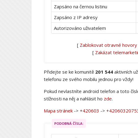
Zapsáno na černou listinu
Zapsáno z IP adresy
Autorizováno uživatelem
[
Zablokovat otravné hovory
[
Zakázat telemarket
Přidejte se ke komunitě
201 544
aktivních u
telefonu ze svého mobilu jednou pro vždy!
Pokud nevlastníte android telefon a toto čís
stížnosti na něj a nahlásit ho
zde
.
Mapa stránek
->
+420603
->
+4206032075
PODOBNÁ ČÍSLA: