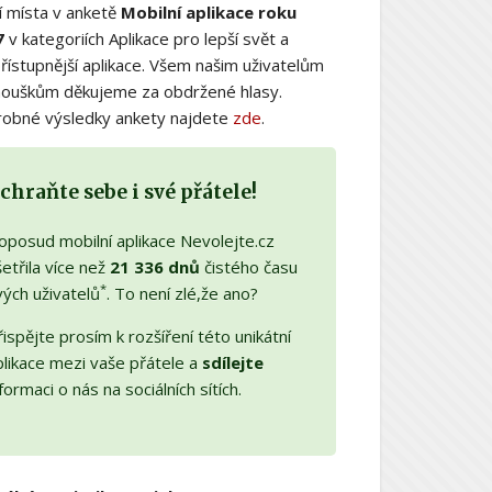
í místa v anketě
Mobilní aplikace roku
7
v kategoriích Aplikace pro lepší svět a
řístupnější aplikace. Všem našim uživatelům
nouškům děkujeme za obdržené hlasy.
obné výsledky ankety najdete
zde
.
chraňte sebe i své přátele!
oposud mobilní aplikace Nevolejte.cz
etřila více než
21 336 dnů
čistého času
*
vých uživatelů
. To není zlé,že ano?
ispějte prosím k rozšíření této unikátní
plikace mezi vaše přátele a
sdílejte
formaci o nás na sociálních sítích.