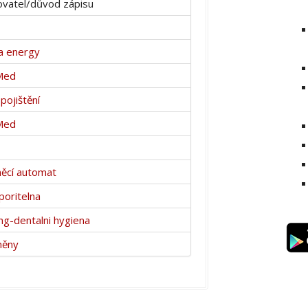
vatel/důvod zápisu
a energy
Med
pojištění
Med
ěcí automat
poritelna
ng-dentalni hygiena
měny