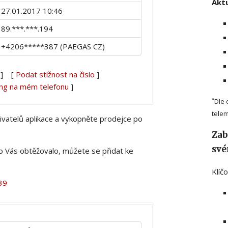
Aktu
27.01.2017 10:46
89.***.***.194
+4206*****387 (PAEGAS CZ)
] [
Podat stížnost na číslo
]
ing na mém telefonu
]
*
Dle 
telem
živatelů aplikace a vykopněte prodejce po
Zab
své
lo Vás obtěžovalo, můžete se přidat ke
Klíč
39