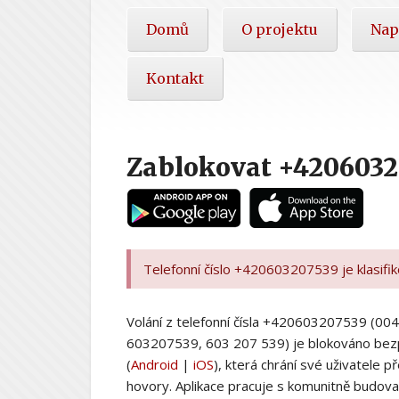
Hlavní
Domů
O projektu
Nap
nabídka
Kontakt
Zablokovat +4206032
Telefonní číslo +420603207539 je klasifi
Volání z telefonní čísla +420603207539 (
603207539, 603 207 539) je blokováno bez
(
Android
|
iOS
), která chrání své uživatele
hovory. Aplikace pracuje s komunitně budovan