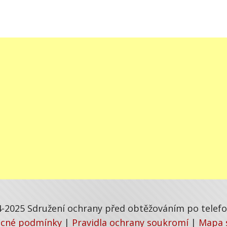
-2025 Sdružení ochrany před obtěžováním po telefon
cné podmínky
|
Pravidla ochrany soukromí
|
Mapa 