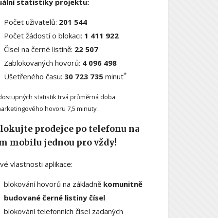
ální statistiky projektu:
Počet uživatelů:
201 544
Počet žádostí o blokaci:
1 411 922
Čísel na černé listině:
22 507
Zablokovaných hovorů:
4 096 498
*
Ušetřeného času:
30 723 735
minut
dostupných statistik trvá průměrná doba
arketingového hovoru 7,5 minuty.
lokujte prodejce po telefonu na
m mobilu jednou pro vždy!
ové vlastnosti aplikace:
blokování hovorů na základně
komunitně
budované černé listiny čísel
blokování telefonních čísel zadaných