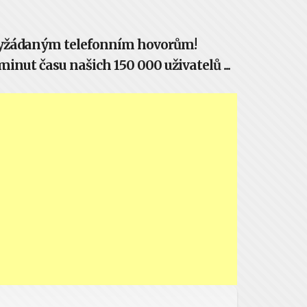
evyžádaným telefonním hovorům!
inut času našich 150 000 uživatelů ...