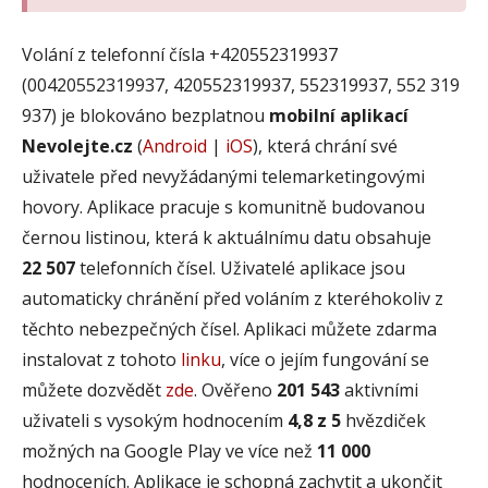
Volání z telefonní čísla +420552319937
(00420552319937, 420552319937, 552319937, 552 319
937) je blokováno bezplatnou
mobilní aplikací
Nevolejte.cz
(
Android
|
iOS
), která chrání své
uživatele před nevyžádanými telemarketingovými
hovory. Aplikace pracuje s komunitně budovanou
černou listinou, která k aktuálnímu datu obsahuje
22 507
telefonních čísel. Uživatelé aplikace jsou
automaticky chránění před voláním z kteréhokoliv z
těchto nebezpečných čísel. Aplikaci můžete zdarma
instalovat z tohoto
linku
, více o jejím fungování se
můžete dozvědět
zde
. Ověřeno
201 543
aktivními
uživateli s vysokým hodnocením
4,8 z 5
hvězdiček
možných na Google Play ve více než
11 000
hodnoceních. Aplikace je schopná zachytit a ukončit