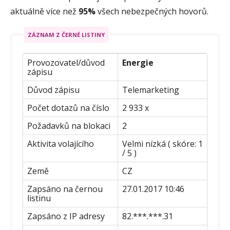
aktuálně více než
95%
všech nebezpečných hovorů.
ZÁZNAM Z ČERNÉ LISTINY
Provozovatel/důvod
Energie
zápisu
Důvod zápisu
Telemarketing
Počet dotazů na číslo
2 933 x
Požadavků na blokaci
2
Aktivita volajícího
Velmi nízká ( skóre: 1
/ 5 )
Země
CZ
Zapsáno na černou
27.01.2017 10:46
listinu
Zapsáno z IP adresy
82.***.***.31