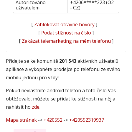
Autorizováno
+4206*****223 (O2
uživatelem
- CZ)
[
Zablokovat otravné hovory
]
[
Podat stížnost na číslo
]
[
Zakázat telemarketing na mém telefonu
]
Přidejte se ke komunitě
201 543
aktivních uživatelů
aplikace a vykopněte prodejce po telefonu ze svého
mobilu jednou pro vždy!
Pokud nevlastníte android telefon a toto číslo Vás
obtěžovalo, můžete se přidat ke stížnosti na něj a
nahlásit ho
zde
.
Mapa stránek
->
+420552
->
+420552319937