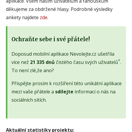
aplikace. Všem našim uživatelům a fanouškům
děkujeme za obdržené hlasy. Podrobné výsledky
ankety najdete
zde
.
Ochraňte sebe i své přátele!
Doposud mobilní aplikace Nevolejte.cz ušetřila
*
více než
21 335 dnů
čistého času svých uživatelů
.
To není zlé,že ano?
Přispějte prosím k rozšíření této unikátní aplikace
mezi vaše přátele a
sdílejte
informaci o nás na
sociálních sítích.
Aktuální statistiky projektu: