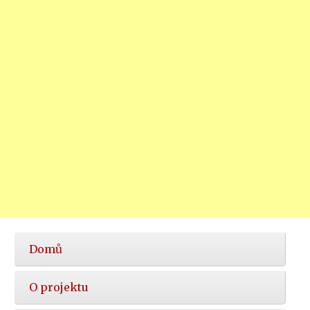
Hlavní
Domů
nabídka
O projektu