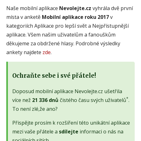
Naše mobilní aplikace
Nevolejte.cz
vyhrála dvě první
místa v anketě
Mobilní aplikace roku 2017
v
kategoriích Aplikace pro lepší svět a Nejpřístupnější
aplikace. Všem našim uživatelům a fanouškům
děkujeme za obdržené hlasy. Podrobné výsledky
ankety najdete
zde
.
Ochraňte sebe i své přátele!
Doposud mobilní aplikace Nevolejte.cz ušetřila
*
více než
21 336 dnů
čistého času svých uživatelů
.
To není zlé,že ano?
Přispějte prosím k rozšíření této unikátní aplikace
mezi vaše přátele a
sdílejte
informaci o nás na
sociálních sítích.