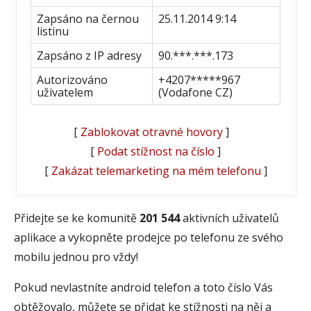
Zapsáno na černou
25.11.2014 9:14
listinu
Zapsáno z IP adresy
90.***.***.173
Autorizováno
+4207*****967
uživatelem
(Vodafone CZ)
[
Zablokovat otravné hovory
]
[
Podat stížnost na číslo
]
[
Zakázat telemarketing na mém telefonu
]
Přidejte se ke komunitě
201 544
aktivních uživatelů
aplikace a vykopněte prodejce po telefonu ze svého
mobilu jednou pro vždy!
Pokud nevlastníte android telefon a toto číslo Vás
obtěžovalo, můžete se přidat ke stížnosti na něj a