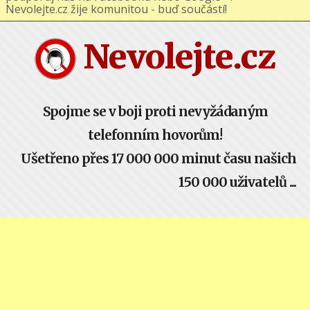
podporuj nás na Facebooku nebo Google+ !
Nevolejte.cz žije komunitou - buď součástí!
Nevolejte.cz
Spojme se v boji proti nevyžádaným
telefonním hovorům!
Ušetřeno přes 17 000 000 minut času našich
150 000 uživatelů ...