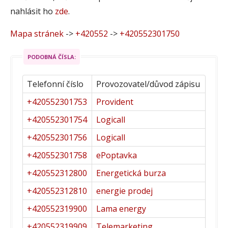
nahlásit ho
zde
.
Mapa stránek
->
+420552
->
+420552301750
PODOBNÁ ČÍSLA:
Telefonní číslo
Provozovatel/důvod zápisu
+420552301753
Provident
+420552301754
Logicall
+420552301756
Logicall
+420552301758
ePoptavka
+420552312800
Energetická burza
+420552312810
energie prodej
+420552319900
Lama energy
+420552319909
Telemarketing