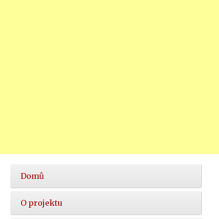
Hlavní
Domů
nabídka
O projektu