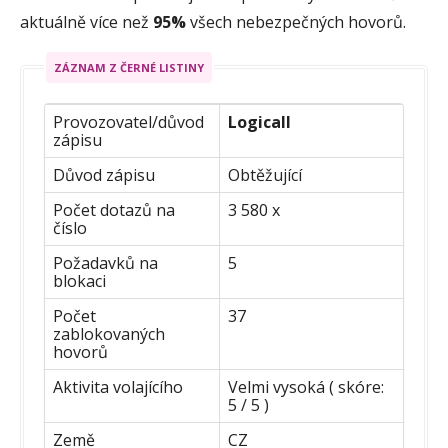
aktuálně více než
95%
všech nebezpečných hovorů.
ZÁZNAM Z ČERNÉ LISTINY
Provozovatel/důvod
Logicall
zápisu
Důvod zápisu
Obtěžující
Počet dotazů na
3 580 x
číslo
Požadavků na
5
blokaci
Počet
37
zablokovaných
hovorů
Aktivita volajícího
Velmi vysoká ( skóre:
5 / 5 )
Země
CZ