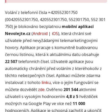
Volání z telefonní čísla +420552301750
(00420552301750, 420552301750, 552301750, 552 301
750) je blokováno bezplatnou
mobilní aplikací
Nevolejte.cz
(
Android
|
iOS
), která chrání své
uživatele před nevyžádanými telemarketingovými
hovory. Aplikace pracuje s komunitně budovanou
černou listinou, která k aktuálnímu datu obsahuje
22 507
telefonních čísel. Uživatelé aplikace jsou
automaticky chránění před voláním z kteréhokoliv z
těchto nebezpečných čísel. Aplikaci můžete zdarma
instalovat z tohoto
linku
, více o jejím fungování se
můžete dozvědět
zde
. Ověřeno
201 544
aktivními
uživateli s vysokým hodnocením
4,8 z 5
hvězdiček
možných na Google Play ve více než
11 000
hodnoceních. Aplikace je schopná zachytit a ukončit