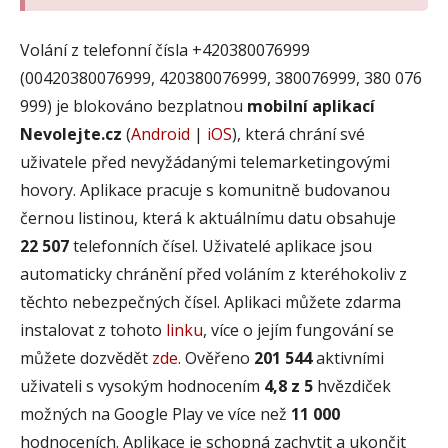
Volání z telefonní čísla +420380076999
(00420380076999, 420380076999, 380076999, 380 076
999) je blokováno bezplatnou
mobilní aplikací
Nevolejte.cz
(
Android
|
iOS
), která chrání své
uživatele před nevyžádanými telemarketingovými
hovory. Aplikace pracuje s komunitně budovanou
černou listinou, která k aktuálnímu datu obsahuje
22 507
telefonních čísel. Uživatelé aplikace jsou
automaticky chránění před voláním z kteréhokoliv z
těchto nebezpečných čísel. Aplikaci můžete zdarma
instalovat z tohoto
linku
, více o jejím fungování se
můžete dozvědět
zde
. Ověřeno
201 544
aktivními
uživateli s vysokým hodnocením
4,8 z 5
hvězdiček
možných na Google Play ve více než
11 000
hodnoceních. Aplikace je schopná zachytit a ukončit