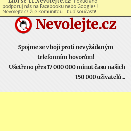
Líbí se Ti Nevolejte.cz?
Pokud ano,
podporuj nás na Facebooku nebo Google+ !
Nevolejte.cz žije komunitou - buď součástí!
Nevolejte.cz
Spojme se v boji proti nevyžádaným
telefonním hovorům!
Ušetřeno přes 17 000 000 minut času našich
150 000 uživatelů ...