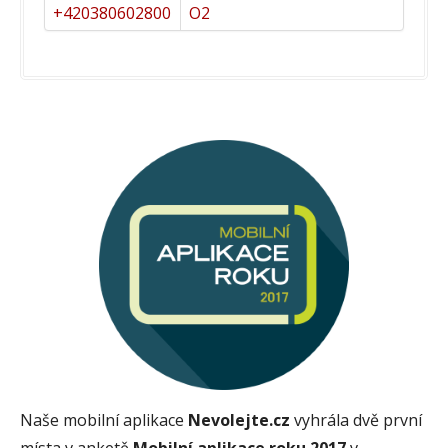
+420380602800
O2
Naše mobilní aplikace
Nevolejte.cz
vyhrála dvě první
místa v anketě
Mobilní aplikace roku 2017
v