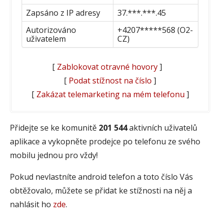
Zapsáno z IP adresy
37.***.***.45
Autorizováno
+4207*****568 (O2-
uživatelem
CZ)
[
Zablokovat otravné hovory
]
[
Podat stížnost na číslo
]
[
Zakázat telemarketing na mém telefonu
]
Přidejte se ke komunitě
201 544
aktivních uživatelů
aplikace a vykopněte prodejce po telefonu ze svého
mobilu jednou pro vždy!
Pokud nevlastníte android telefon a toto číslo Vás
obtěžovalo, můžete se přidat ke stížnosti na něj a
nahlásit ho
zde
.