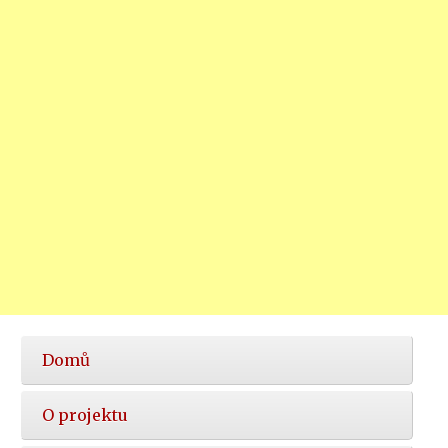
Hlavní
Domů
nabídka
O projektu