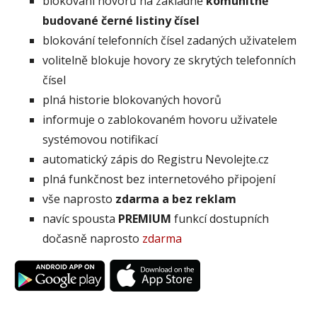
blokování hovorů na základně
komunitně
budované černé listiny čísel
blokování telefonních čísel zadaných uživatelem
volitelně blokuje hovory ze skrytých telefonních
čísel
plná historie blokovaných hovorů
informuje o zablokovaném hovoru uživatele
systémovou notifikací
automatický zápis do Registru Nevolejte.cz
plná funkčnost bez internetového připojení
vše naprosto
zdarma a bez reklam
navíc spousta
PREMIUM
funkcí dostupních
dočasně naprosto
zdarma