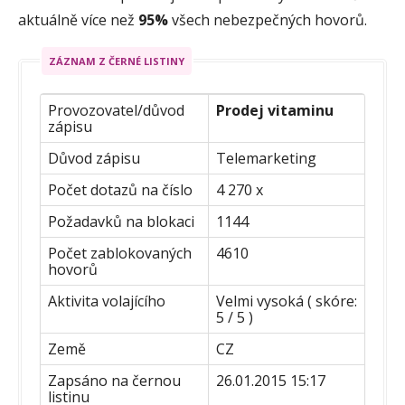
aktuálně více než
95%
všech nebezpečných hovorů.
ZÁZNAM Z ČERNÉ LISTINY
Provozovatel/důvod
Prodej vitaminu
zápisu
Důvod zápisu
Telemarketing
Počet dotazů na číslo
4 270 x
Požadavků na blokaci
1144
Počet zablokovaných
4610
hovorů
Aktivita volajícího
Velmi vysoká ( skóre:
5 / 5 )
Země
CZ
Zapsáno na černou
26.01.2015 15:17
listinu