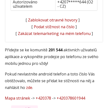
Autorizováno
+4207*****644 (O2
uživatelem
- CZ)
[
Zablokovat otravné hovory
]
[
Podat stížnost na číslo
]
[
Zakázat telemarketing na mém telefonu
]
Přidejte se ke komunitě
201 544
aktivních uživatelů
aplikace a vykopněte prodejce po telefonu ze svého
mobilu jednou pro vždy!
Pokud nevlastníte android telefon a toto číslo Vás
obtěžovalo, můžete se přidat ke stížnosti na něj a
nahlásit ho
zde
.
Mapa stránek
->
+420378
->
+420378601944