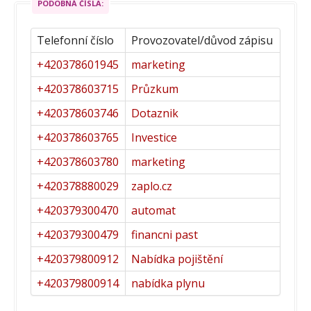
PODOBNÁ ČÍSLA:
Telefonní číslo
Provozovatel/důvod zápisu
+420378601945
marketing
+420378603715
Průzkum
+420378603746
Dotaznik
+420378603765
Investice
+420378603780
marketing
+420378880029
zaplo.cz
+420379300470
automat
+420379300479
financni past
+420379800912
Nabídka pojištění
+420379800914
nabídka plynu