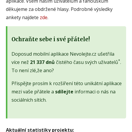
aplikace. Všem našim uživatelům a fanouškům
děkujeme za obdržené hlasy. Podrobné výsledky
ankety najdete
zde
.
Ochraňte sebe i své přátele!
Doposud mobilní aplikace Nevolejte.cz ušetřila
*
více než
21 337 dnů
čistého času svých uživatelů
.
To není zlé,že ano?
Přispějte prosím k rozšíření této unikátní aplikace
mezi vaše přátele a
sdílejte
informaci o nás na
sociálních sítích.
Aktuální statistiky projektu: