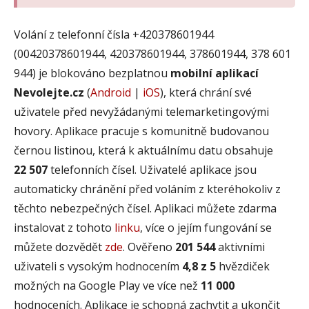
Volání z telefonní čísla +420378601944
(00420378601944, 420378601944, 378601944, 378 601
944) je blokováno bezplatnou
mobilní aplikací
Nevolejte.cz
(
Android
|
iOS
), která chrání své
uživatele před nevyžádanými telemarketingovými
hovory. Aplikace pracuje s komunitně budovanou
černou listinou, která k aktuálnímu datu obsahuje
22 507
telefonních čísel. Uživatelé aplikace jsou
automaticky chránění před voláním z kteréhokoliv z
těchto nebezpečných čísel. Aplikaci můžete zdarma
instalovat z tohoto
linku
, více o jejím fungování se
můžete dozvědět
zde
. Ověřeno
201 544
aktivními
uživateli s vysokým hodnocením
4,8 z 5
hvězdiček
možných na Google Play ve více než
11 000
hodnoceních. Aplikace je schopná zachytit a ukončit