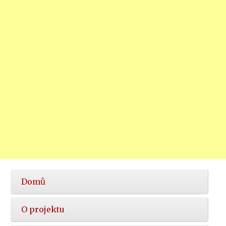
Hlavní
Domů
nabídka
O projektu