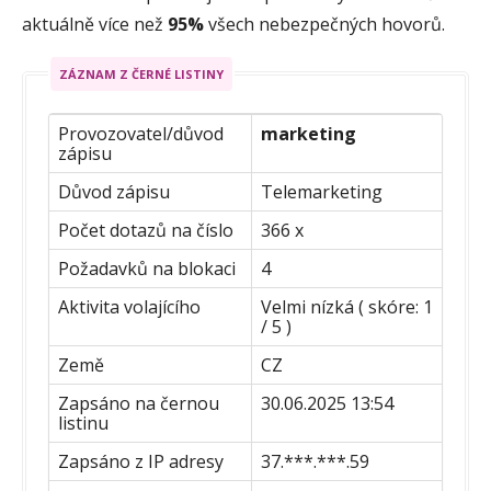
aktuálně více než
95%
všech nebezpečných hovorů.
ZÁZNAM Z ČERNÉ LISTINY
Provozovatel/důvod
marketing
zápisu
Důvod zápisu
Telemarketing
Počet dotazů na číslo
366 x
Požadavků na blokaci
4
Aktivita volajícího
Velmi nízká ( skóre: 1
/ 5 )
Země
CZ
Zapsáno na černou
30.06.2025 13:54
listinu
Zapsáno z IP adresy
37.***.***.59