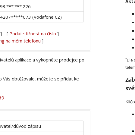
Aktu
93.***.***.226
4207*****073 (Vodafone CZ)
] [
Podat stížnost na číslo
]
ing na mém telefonu
]
živatelů aplikace a vykopněte prodejce po
*
Dle 
telem
lo Vás obtěžovalo, můžete se přidat ke
Zab
své
39
Klíč
vatel/důvod zápisu