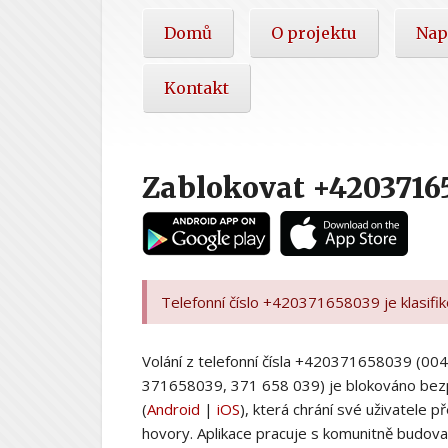
Hlavní
Domů
O projektu
Nap
nabídka
Kontakt
Zablokovat +4203716
Telefonní číslo +420371658039 je klasifi
Volání z telefonní čísla +420371658039 (
371658039, 371 658 039) je blokováno bez
(
Android
|
iOS
), která chrání své uživatele
hovory. Aplikace pracuje s komunitně budovan