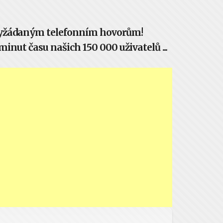
evyžádaným telefonním hovorům!
inut času našich 150 000 uživatelů ...