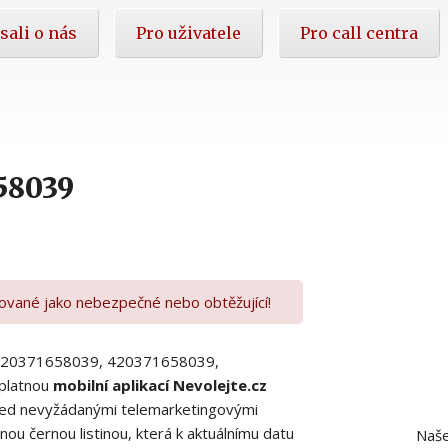
sali o nás
Pro uživatele
Pro call centra
58039
kované jako nebezpečné nebo obtěžující!
00420371658039, 420371658039,
platnou
mobilní aplikací Nevolejte.cz
 před nevyžádanými telemarketingovými
ou černou listinou, která k aktuálnímu datu
Naše