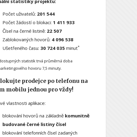
ální statistiky projektu:
Počet uživatelů:
201 544
Počet žádostí o blokaci:
1 411 933
Čísel na černé listině:
22 507
Zablokovaných hovorů:
4 096 538
*
Ušetřeného času:
30 724 035
minut
dostupných statistik trvá průměrná doba
arketingového hovoru 7,5 minuty.
lokujte prodejce po telefonu na
m mobilu jednou pro vždy!
ové vlastnosti aplikace:
blokování hovorů na základně
komunitně
budované černé listiny čísel
blokování telefonních čísel zadaných