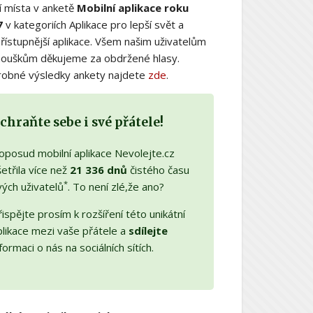
í místa v anketě
Mobilní aplikace roku
7
v kategoriích Aplikace pro lepší svět a
řístupnější aplikace. Všem našim uživatelům
nouškům děkujeme za obdržené hlasy.
obné výsledky ankety najdete
zde
.
chraňte sebe i své přátele!
oposud mobilní aplikace Nevolejte.cz
etřila více než
21 336 dnů
čistého času
*
vých uživatelů
. To není zlé,že ano?
ispějte prosím k rozšíření této unikátní
plikace mezi vaše přátele a
sdílejte
formaci o nás na sociálních sítích.