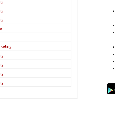
ng
ng
ng
ce
keting
ng
ng
ng
ng