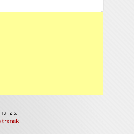
u, z.s.
stránek