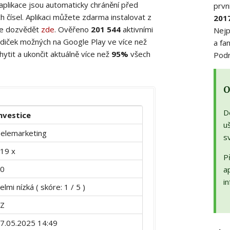
 aplikace jsou automaticky chránění před
prvn
 čísel. Aplikaci můžete zdarma instalovat z
201
ete dozvědět
zde
. Ověřeno
201 544
aktivními
Nejp
diček možných na Google Play ve více než
a fa
ytit a ukončit aktuálně více než
95%
všech
Podr
O
D
nvestice
uš
elemarketing
s
19 x
Př
0
a
in
elmi nízká ( skóre: 1 / 5 )
Z
7.05.2025 14:49