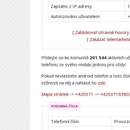
Zapsáno z IP adresy
1
Autorizováno uživatelem
+
[
Zablokovat otravné hovory
[
Zakázat telemarket
Přidejte se ke komunitě
201 544
aktivních u
telefonu ze svého mobilu jednou pro vždy!
Pokud nevlastníte android telefon a toto čís
stížnosti na něj a nahlásit ho
zde
.
Mapa stránek
->
+420371
->
+4203716580
PODOBNÁ ČÍSLA:
Telefonní číslo
Provozo