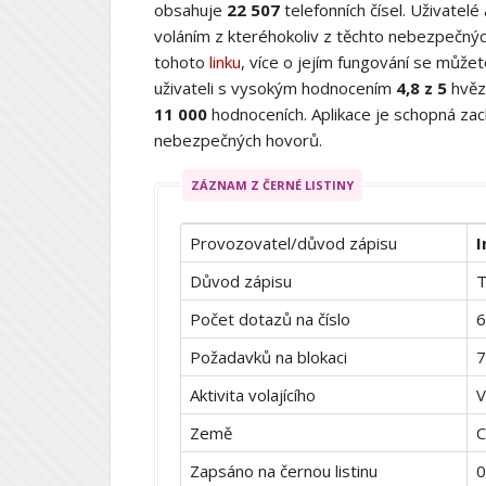
obsahuje
22 507
telefonních čísel. Uživatelé
voláním z kteréhokoliv z těchto nebezpečných
tohoto
linku
, více o jejím fungování se můž
uživateli s vysokým hodnocením
4,8 z 5
hvěz
11 000
hodnoceních. Aplikace je schopná zach
nebezpečných hovorů.
ZÁZNAM Z ČERNÉ LISTINY
Provozovatel/důvod zápisu
I
Důvod zápisu
T
Počet dotazů na číslo
6
Požadavků na blokaci
7
Aktivita volajícího
V
Země
C
Zapsáno na černou listinu
0