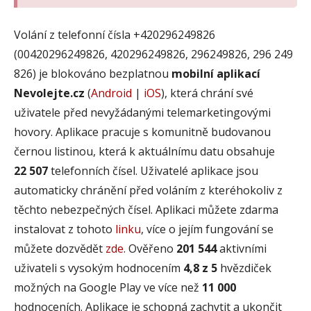
Volání z telefonní čísla +420296249826
(00420296249826, 420296249826, 296249826, 296 249
826) je blokováno bezplatnou
mobilní aplikací
Nevolejte.cz
(
Android
|
iOS
), která chrání své
uživatele před nevyžádanými telemarketingovými
hovory. Aplikace pracuje s komunitně budovanou
černou listinou, která k aktuálnímu datu obsahuje
22 507
telefonních čísel. Uživatelé aplikace jsou
automaticky chránění před voláním z kteréhokoliv z
těchto nebezpečných čísel. Aplikaci můžete zdarma
instalovat z tohoto
linku
, více o jejím fungování se
můžete dozvědět
zde
. Ověřeno
201 544
aktivními
uživateli s vysokým hodnocením
4,8 z 5
hvězdiček
možných na Google Play ve více než
11 000
hodnoceních. Aplikace je schopná zachytit a ukončit