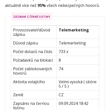
aktuálně více než
95%
všech nebezpečných hovorů.
ZÁZNAM Z ČERNÉ LISTINY
Provozovatel/důvod
Telemarketing
zápisu
Důvod zápisu
Telemarketing
Počet dotazů na číslo
733 x
Požadavků na blokaci
8
Počet zablokovaných
74
hovorů
Aktivita volajícího
Velmi vysoká ( skóre:
5 / 5 )
Země
CZ
Zapsáno na černou
09.09.2024 18:42
listinu