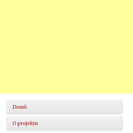
Hlavní
Domů
nabídka
O projektu