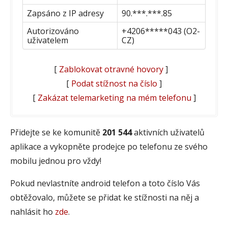
Zapsáno z IP adresy
90.***.***.85
Autorizováno
+4206*****043 (O2-
uživatelem
CZ)
[
Zablokovat otravné hovory
]
[
Podat stížnost na číslo
]
[
Zakázat telemarketing na mém telefonu
]
Přidejte se ke komunitě
201 544
aktivních uživatelů
aplikace a vykopněte prodejce po telefonu ze svého
mobilu jednou pro vždy!
Pokud nevlastníte android telefon a toto číslo Vás
obtěžovalo, můžete se přidat ke stížnosti na něj a
nahlásit ho
zde
.