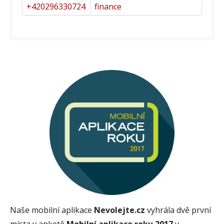
+420296330724
finance
Naše mobilní aplikace
Nevolejte.cz
vyhrála dvě první
místa v anketě
Mobilní aplikace roku 2017
v