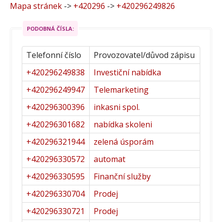
Mapa stránek
->
+420296
->
+420296249826
PODOBNÁ ČÍSLA:
Telefonní číslo
Provozovatel/důvod zápisu
+420296249838
Investiční nabídka
+420296249947
Telemarketing
+420296300396
inkasni spol.
+420296301682
nabídka skoleni
+420296321944
zelená úsporám
+420296330572
automat
+420296330595
Finanční služby
+420296330704
Prodej
+420296330721
Prodej