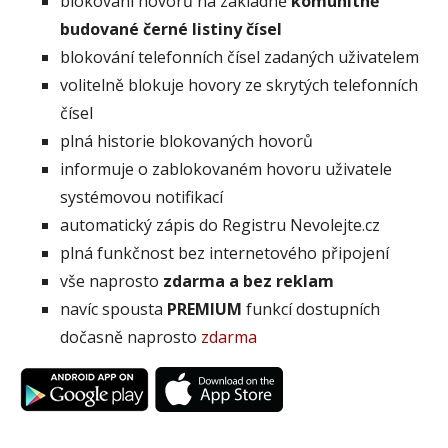
blokování hovorů na základně
komunitně
budované černé listiny čísel
blokování telefonních čísel zadaných uživatelem
volitelně blokuje hovory ze skrytých telefonních
čísel
plná historie blokovaných hovorů
informuje o zablokovaném hovoru uživatele
systémovou notifikací
automatický zápis do Registru Nevolejte.cz
plná funkčnost bez internetového připojení
vše naprosto
zdarma a bez reklam
navíc spousta
PREMIUM
funkcí dostupních
dočasně naprosto
zdarma