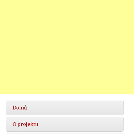
Hlavní
Domů
nabídka
O projektu