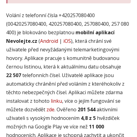
Volání z telefonní čísla +420257080400
(00420257080400, 420257080400, 257080400, 257 080
400) je blokováno bezplatnou
mobilní aplikací
Nevolejte.cz
(
Android
|
iOS
), která chrání své
uživatele před nevyžádanými telemarketingovými
hovory. Aplikace pracuje s komunitně budovanou
černou listinou, která k aktuálnímu datu obsahuje
22 507
telefonních čísel. Uživatelé aplikace jsou
automaticky chránění před voláním z kteréhokoliv z
těchto nebezpečných čísel. Aplikaci můžete zdarma
instalovat z tohoto
linku
, více o jejím fungování se
můžete dozvědět
zde
. Ověřeno
201 544
aktivními
uživateli s vysokým hodnocením
4,8 z 5
hvězdiček
možných na Google Play ve více než
11 000
hodnoceních. Aplikace je schopná zachytit a ukončit