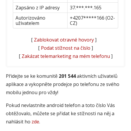
Zapsáno z IP adresy
37.***.***.165
Autorizováno
+4207*****166 (O2-
uživatelem
CZ)
[
Zablokovat otravné hovory
]
[
Podat stížnost na číslo
]
[
Zakázat telemarketing na mém telefonu
]
Přidejte se ke komunitě
201 544
aktivních uživatelů
aplikace a vykopněte prodejce po telefonu ze svého
mobilu jednou pro vždy!
Pokud nevlastníte android telefon a toto číslo Vás
obtěžovalo, můžete se přidat ke stížnosti na něj a
nahlásit ho
zde
.