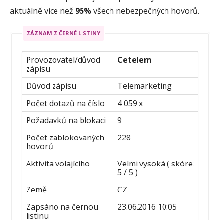
aktuálně více než
95%
všech nebezpečných hovorů.
ZÁZNAM Z ČERNÉ LISTINY
Provozovatel/důvod
Cetelem
zápisu
Důvod zápisu
Telemarketing
Počet dotazů na číslo
4 059 x
Požadavků na blokaci
9
Počet zablokovaných
228
hovorů
Aktivita volajícího
Velmi vysoká ( skóre:
5 / 5 )
Země
CZ
Zapsáno na černou
23.06.2016 10:05
listinu