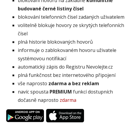
blokování hovorů na základně
komunitně
budované černé listiny čísel
blokování telefonních čísel zadaných uživatelem
volitelně blokuje hovory ze skrytých telefonních
čísel
plná historie blokovaných hovorů
informuje o zablokovaném hovoru uživatele
systémovou notifikací
automatický zápis do Registru Nevolejte.cz
plná funkčnost bez internetového připojení
vše naprosto
zdarma a bez reklam
navíc spousta
PREMIUM
funkcí dostupních
dočasně naprosto
zdarma