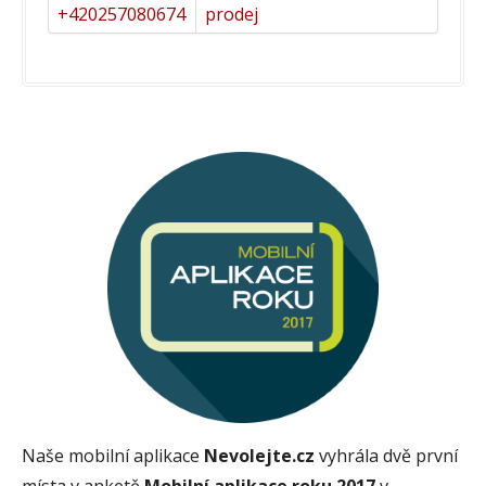
+420257080674
prodej
Naše mobilní aplikace
Nevolejte.cz
vyhrála dvě první
místa v anketě
Mobilní aplikace roku 2017
v