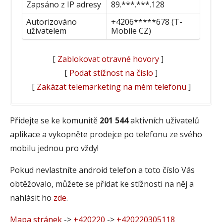
Zapsáno z IP adresy
89.***.***.128
Autorizováno
+4206*****678 (T-
uživatelem
Mobile CZ)
[
Zablokovat otravné hovory
]
[
Podat stížnost na číslo
]
[
Zakázat telemarketing na mém telefonu
]
Přidejte se ke komunitě
201 544
aktivních uživatelů
aplikace a vykopněte prodejce po telefonu ze svého
mobilu jednou pro vždy!
Pokud nevlastníte android telefon a toto číslo Vás
obtěžovalo, můžete se přidat ke stížnosti na něj a
nahlásit ho
zde
.
Mapa stránek
->
+420220
->
+420220305118