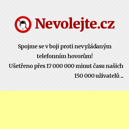
Nevolejte.cz žije komunitou - buď součástí!
Nevolejte.cz
Spojme se v boji proti nevyžádaným
telefonním hovorům!
Ušetřeno přes 17 000 000 minut času našich
150 000 uživatelů ...