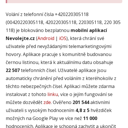
Volání z telefonní čísla +420220305118
(00420220305118, 420220305118, 220305118, 220 305
118) je blokováno bezplatnou
mobilní aplikací
Nevolejte.cz
(
Android
|
iOS
), která chrání své
uživatele před nevyžádanými telemarketingovými
hovory. Aplikace pracuje s komunitně budovanou
černou listinou, která k aktuálnímu datu obsahuje
22 507
telefonních čísel. Uživatelé aplikace jsou
automaticky chránění před voláním z kteréhokoliv z
těchto nebezpečných čísel. Aplikaci můžete zdarma
instalovat z tohoto
linku
, více o jejím fungování se
můžete dozvědět
zde
. Ověřeno
201 544
aktivními
uživateli s vysokým hodnocením
4,8 z 5
hvězdiček
možných na Google Play ve více než
11 000
hodnoceních. Aplikace je schopná zachytit a ukončit