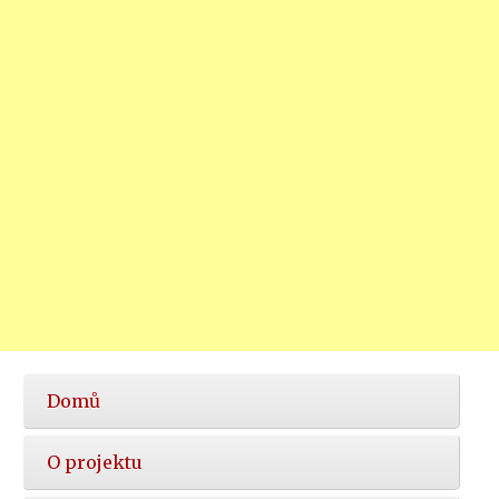
Hlavní
Domů
nabídka
O projektu