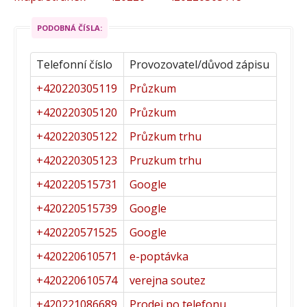
PODOBNÁ ČÍSLA:
Telefonní číslo
Provozovatel/důvod zápisu
+420220305119
Průzkum
+420220305120
Průzkum
+420220305122
Průzkum trhu
+420220305123
Pruzkum trhu
+420220515731
Google
+420220515739
Google
+420220571525
Google
+420220610571
e-poptávka
+420220610574
verejna soutez
+420221086689
Prodej po telefonu