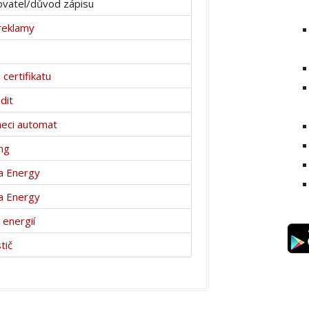
vatel/důvod zápisu
reklamy
 certifikatu
dit
eci automat
ng
a Energy
a Energy
 energií
tič