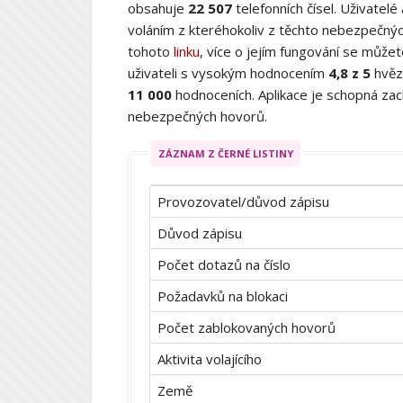
obsahuje
22 507
telefonních čísel. Uživatelé
voláním z kteréhokoliv z těchto nebezpečných
tohoto
linku
, více o jejím fungování se můž
uživateli s vysokým hodnocením
4,8 z 5
hvěz
11 000
hodnoceních. Aplikace je schopná zach
nebezpečných hovorů.
ZÁZNAM Z ČERNÉ LISTINY
Provozovatel/důvod zápisu
Důvod zápisu
Počet dotazů na číslo
Požadavků na blokaci
Počet zablokovaných hovorů
Aktivita volajícího
Země