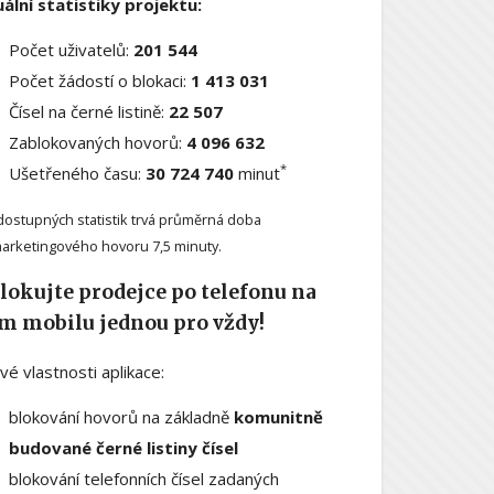
ální statistiky projektu:
Počet uživatelů:
201 544
Počet žádostí o blokaci:
1 413 031
Čísel na černé listině:
22 507
Zablokovaných hovorů:
4 096 632
*
Ušetřeného času:
30 724 740
minut
dostupných statistik trvá průměrná doba
arketingového hovoru 7,5 minuty.
lokujte prodejce po telefonu na
m mobilu jednou pro vždy!
ové vlastnosti aplikace:
blokování hovorů na základně
komunitně
budované černé listiny čísel
blokování telefonních čísel zadaných