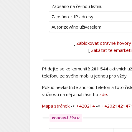
Zapsáno na černou listinu
Zapsáno z IP adresy
Autorizováno uživatelem
[
Zablokovat otravné hovory
[
Zakázat telemarket
Přidejte se ke komunitě
201 544
aktivních u
telefonu ze svého mobilu jednou pro vždy!
Pokud nevlastníte android telefon a toto čís
stížnosti na něj a nahlásit ho
zde
.
Mapa stránek
->
+420214
->
+4202142147
PODOBNÁ ČÍSLA: