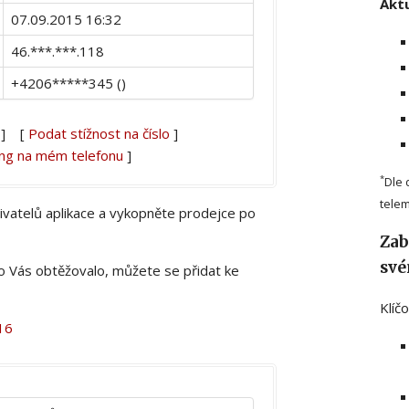
Aktu
07.09.2015 16:32
46.***.***.118
+4206*****345 ()
] [
Podat stížnost na číslo
]
ing na mém telefonu
]
*
Dle 
telem
živatelů aplikace a vykopněte prodejce po
Zab
své
lo Vás obtěžovalo, můžete se přidat ke
Klíč
16