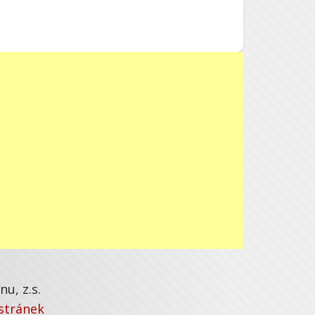
u, z.s.
stránek