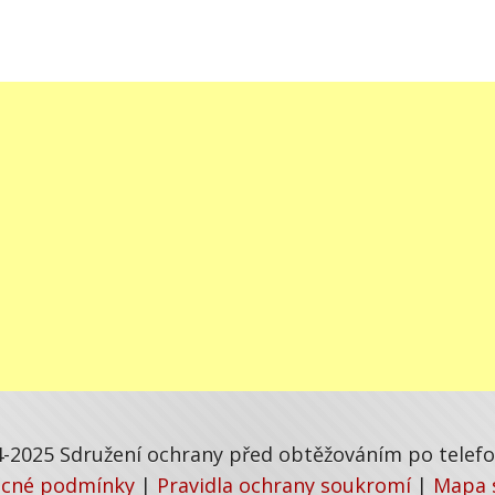
-2025 Sdružení ochrany před obtěžováním po telefon
cné podmínky
|
Pravidla ochrany soukromí
|
Mapa 