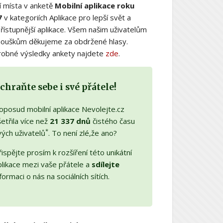
í místa v anketě
Mobilní aplikace roku
7
v kategoriích Aplikace pro lepší svět a
řístupnější aplikace. Všem našim uživatelům
nouškům děkujeme za obdržené hlasy.
obné výsledky ankety najdete
zde
.
chraňte sebe i své přátele!
oposud mobilní aplikace Nevolejte.cz
etřila více než
21 337 dnů
čistého času
*
vých uživatelů
. To není zlé,že ano?
ispějte prosím k rozšíření této unikátní
plikace mezi vaše přátele a
sdílejte
formaci o nás na sociálních sítích.