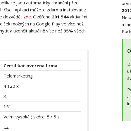
 aplikace jsou automaticky chránění před
prvn
 čísel. Aplikaci můžete zdarma instalovat z
201
ete dozvědět
zde
. Ověřeno
201 544
aktivními
Nejp
diček možných na Google Play ve více než
a fa
ytit a ukončit aktuálně více než
95%
všech
Podr
O
D
Certifikat overena firma
uš
Telemarketing
s
4 120 x
Př
3
a
in
151
Velmi vysoká ( skóre: 5 / 5 )
CZ