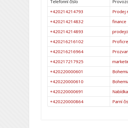
Telefonní číslo
Provozo
+420214214793
Prodej 
+420214214832
finance
+420214214893
prodejci
+420216216102
Proficre
+420216216964
Prozvan
+420217217925
marketi
+420220000601
Bohemi
+420220000610
Bohemi
+420220000691
Nabídka
+420220000864
Parní čis