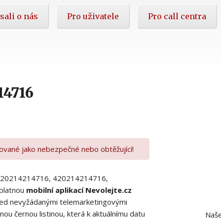
sali o nás
Pro uživatele
Pro call centra
14716
kované jako nebezpečné nebo obtěžující!
00420214214716, 420214214716,
platnou
mobilní aplikací Nevolejte.cz
 před nevyžádanými telemarketingovými
ou černou listinou, která k aktuálnímu datu
Naše