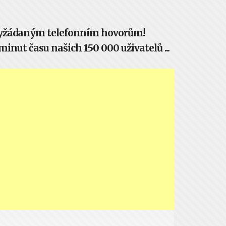
evyžádaným telefonním hovorům!
inut času našich 150 000 uživatelů ...