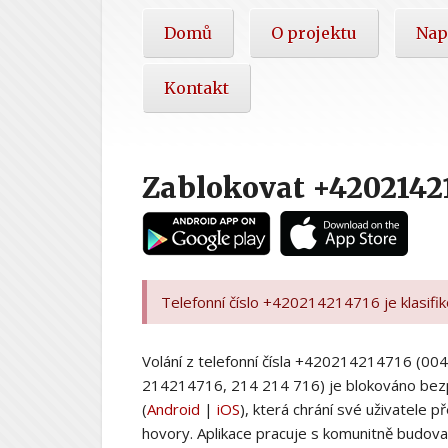
Hlavní
Domů
O projektu
Nap
nabídka
Kontakt
Zablokovat +4202142
Telefonní číslo +420214214716 je klasifi
Volání z telefonní čísla +420214214716 (
214214716, 214 214 716) je blokováno bez
(
Android
|
iOS
), která chrání své uživatele
hovory. Aplikace pracuje s komunitně budovan