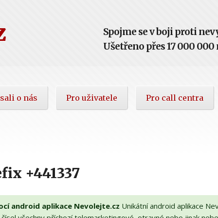
z
Spojme se v boji proti n
Ušetřeno přes 17 000 000 m
sali o nás
Pro uživatele
Pro call centra
fix +441337
í android aplikace Nevolejte.cz
Unikátní android aplikace Nev
h čísel všechny příchozí telemarketingové, otravné nebo jinak ne