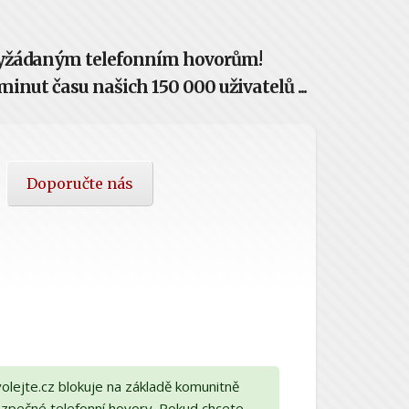
evyžádaným telefonním hovorům!
inut času našich 150 000 uživatelů ...
Doporučte nás
olejte.cz blokuje na základě komunitně
bezpečné telefonní hovory. Pokud chcete