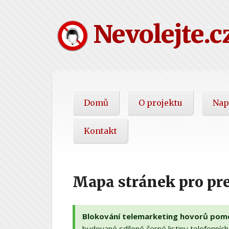
Nevolejte.c
Hlavní
Domů
O projektu
Nap
nabídka
Kontakt
Mapa stránek pro pre
Blokování telemarketing hovorů pomoc
budované sdílené černé listiny telefonníc